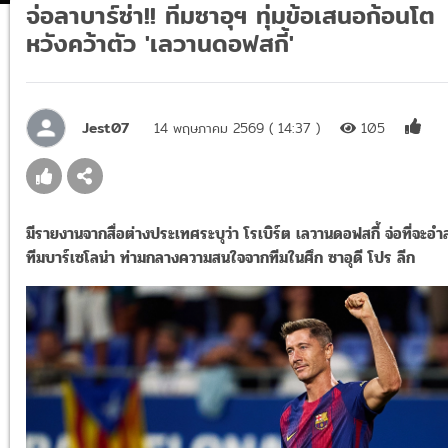
จ่อลาบาร์ซ่า!! ทีมซาอุฯ ทุ่มข้อเสนอก้อนโต
หวังคว้าตัว 'เลวานดอฟสกี้'
Jest07
14 พฤษภาคม 2569 ( 14:37 )
105
มีรายงานจากสื่อต่างประเทศระบุว่า โรเบิร์ต เลวานดอฟสกี้ จ่อที่จะอำ
ทีมบาร์เซโลน่า ท่ามกลางความสนใจจากทีมในศึก ซาอุดี โปร ลีก