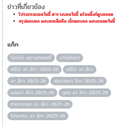
ข่าวที่เกี่ยวข้อง
โปรแกรมบอลวันนี้ ตารางบอลวันนี้ พร้อมลิ้งก์ดูบอลสด
สรุปผลบอล ผลบอลเมื่อคืน เช็กผลบอล ผลบอลสดวันนี้
แท็ก
โรเบิร์ต เลวานดอฟสกี้
บาร์เซโลน่า
พรีวิว ลา ลีกา 2025-26
พรีวิว ลา ลีกา
ลา ลีกา 2025-26
ฟุตบอลลา ลีกา 2025-26
บอลลา ลีกา 2025-26
ดูสด ลา ลีกา 2025-26
ถ่ายทอดสด ลา ลีกา 2025-26
โปรแกรม ลา ลีกา 2025-26