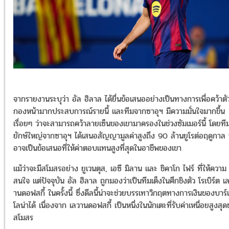
จากรายงานระบุว่า อัล ฮิลาล ได้ยื่นข้อเสนออย่างเป็นทางการเพื่อคว้าตั
กองหน้ามากประสบการณ์รายนี้ และทีมจากซาอุฯ มีความมั่นใจมากขึ้น
เรื่อยๆ ว่าจะสามารถคว้าลายเซ็นของเขามาครองในช่วงซัมเมอร์นี้ โดยที
ยักษ์ใหญ่จากซาอุฯ ได้เสนอสัญญามูลค่าสูงถึง 90 ล้านยูโรต่อฤดูกาล ซ
อาจเป็นข้อเสนอที่ให้ค่าตอบแทนสูงที่สุดในอาชีพของเขา
แม้ว่าจะมีสโมสรอย่าง ยูเวนตุส, เอซี มิลาน และ ชิคาโก ไฟร์ ที่ให้ความ
สนใจ แต่ปัจจุบัน อัล ฮิลาล ถูกมองว่าเป็นทีมเต็งในศึกชิงตัว โรเบิร์ต เ
านดอฟสกี้ ในครั้งนี้ ซึ่งดีลนี้น่าจะช่วยบรรเทาวิกฤตทางการเงินของบาร์
โลน่าได้ เนื่องจาก เลวานดอฟสกี้ เป็นหนึ่งในนักเตะที่รับค่าเหนื่อยสูงสุ
สโมสร