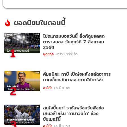
ยอดนิยมในตอนนี้
โปรแกรมบอลวันนี้ ลิ้งก์ดูบอลสด
ตารางบอล วันศุกร์ที่ 7 สิงหาคม
2569
1
ฟุตซอล
-235 นาทีที่แล้ว
คัมแบ็ค!! กาบี เปิดใจหลังสลัดอาการ
บาดเจ็บกลับมาลงสนามให้บาร์ซ่า
2
ลาลีก้า
16 มี.ค. 69
สนใจยื่นมา! ราชันพร้อมรับฟังข้อ
เสนอสำหรับ 'คามาวินก้า' ช่วง
ซัมเมอร์นี้
3
ลาลีก้า
14 มี.ค. 69