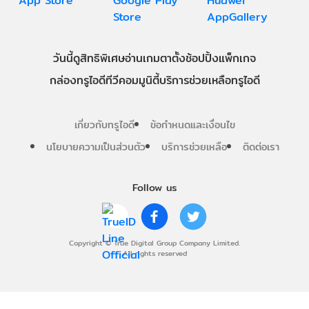
วันนี้
ดู
สิทธิพิเศษ
อ่าน
เกม
ตาตั้ง
ช้อปปิ้ง
แพ็กเกจ
กล่องทรูไอดีทีวี
คอมมูนิตี้
บริการช่วยเหลือทรูไอดี
เกี่ยวกับทรูไอดี
ข้อกำหนดและเงื่อนไข
นโยบายความเป็นส่วนตัว
บริการช่วยเหลือ
ติดต่อเรา
Follow us
Copyright © True Digital Group Company Limited.
All rights reserved