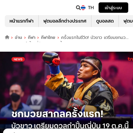
TH
เข้าสู่ระบบ
หน้าแรกกีฬา
ฟุตบอลลีกต่างประเทศ
ดูบอลสด
ฟุต
อ่าน
กีฬา
กีฬาไทย
ครั้งแรกในชีวิต! บัวขาว เตรียมชกมวย
สากล ปะทะกำปั้นญี่ปุ่น 19 ต.ค.นี้