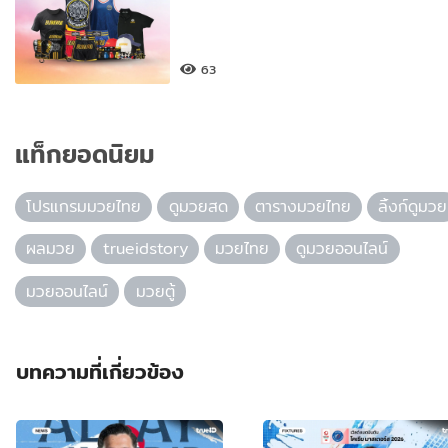
63
แท็กยอดนิยม
โปรแกรมมวยไทย
ดูมวยสด
ตารางมวยไทย
ลิ้งก์ดูมวย
ผลมวย
trueidstory
มวยไทย
ดูมวยออนไลน์
มวยออนไลน์
มวยตู้
บทความที่เกี่ยวข้อง