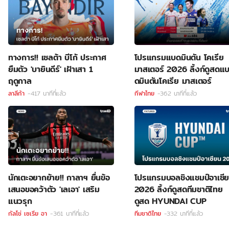
ทางการ!! เซลต้า บีโก้ ประกาศ
โปรแกรมแบดมินตัน โคเรีย
ยืมตัว 'บายินดีร์' เฝ้าเสา 1
มาสเตอร์ 2026 ลิ้งก์ดูสดแ
ฤดูกาล
ดมินตันโคเรีย มาสเตอร์
ลาลีก้า
-417 นาทีที่แล้ว
กีฬาไทย
-362 นาทีที่แล้ว
นักเตะอยากย้าย!! กาลาฯ ยื่นข้อ
โปรแกรมบอลชิงแชมป์อาเซี
เสนอขอคว้าตัว 'เลเอา' เสริม
2026 ลิ้งก์ดูสดทีมชาติไทย
แนวรุก
ดูสด HYUNDAI CUP
กัลโช่ เซเรีย อา
-361 นาทีที่แล้ว
ทีมชาติไทย
-332 นาทีที่แล้ว