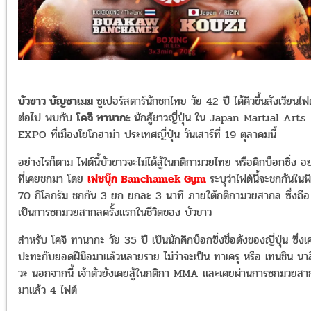
บัวขาว บัญชาเมฆ
ซูเปอร์สตาร์นักชกไทย วัย 42 ปี ได้คิวขึ้นสังเวียนไฟ
ต่อไป พบกับ
โคจิ ทานากะ
นักสู้ชาวญี่ปุ่น ใน Japan Martial Arts
EXPO ที่เมืองโยโกฮาม่า ประเทศญี่ปุ่น วันเสาร์ที่ 19 ตุลาคมนี้
อย่างไรก็ตาม ไฟต์นี้บัวขาวจะไม่ได้สู้ในกติกามวยไทย หรือคิกบ็อกซิ่ง อย
ที่เคยชกมา โดย
เฟซบุ๊ก Banchamek Gym
ระบุว่าไฟต์นี้จะชกกันในพ
70 กิโลกรัม ชกกัน 3 ยก ยกละ 3 นาที ภายใต้กติกามวยสากล ซึ่งถือ
เป็นการชกมวยสากลครั้งแรกในชีวิตของ บัวขาว
สำหรับ
โคจิ ทานากะ วัย 35 ปี เป็นนักคิกบ็อกซิ่งชื่อดังของญี่ปุ่น ซึ่งเ
ปะทะกับยอดฝีมือมาแล้วหลายราย ไม่ว่าจะเป็น ทาเครุ หรือ เทนชิน นา
วะ นอกจากนี้ เจ้าตัวยังเคยสู้ในกติกา MMA และเคยผ่านการชกมวยส
มาแล้ว 4 ไฟต์