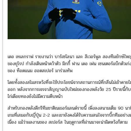
เดอ เทเลกราฟ รายงานว่า บาร์เซโลนา และ ลิเวอร์พูล สองทีมยักษ์ใหญ
ของยุโรป กำลังเดินหน้าคว้าตัว มิกกี้ ฟาน เดอ เฟน เซนเตอร์แบ็กตัวเก่
ของ ท็อตแนม ฮอตสเปอร์ มาร่วมทัพ
โดยทั้งสองสโมสรหวังที่จะใช้ประโยชน์จากสถานการณ์ที่กลืนไม่เข้าคายไม
ออก หลังจากการเจรจาสัญญาฉบับใหม่ของกองหลังวัย 25 ปีรายนี้กับ
ไก่เดือยทองยังไม่มีความคืบหน้า
สำหรับกองหลังดีกรีทีมชาติเนเธอร์แลนด์รายนี้ เพิ่งลงสนามเต็ม 90 นา
เกมที่เสมอกับญี่ปุ่น 2-2 และเขายังคงได้รับความสนใจจากบิ๊กทีมอย่าง
เนื่อง แม้ว่าผลงานของ สเปอร์ส ในฤดูกาลที่ผ่านมาจะน่าผิดหวังก็ตาม