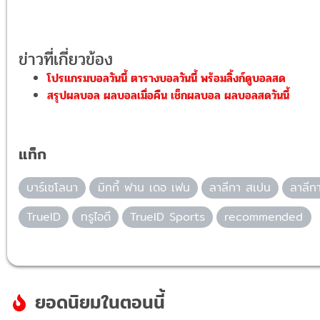
ข่าวที่เกี่ยวข้อง
โปรแกรมบอลวันนี้ ตารางบอลวันนี้ พร้อมลิ้งก์ดูบอลสด
สรุปผลบอล ผลบอลเมื่อคืน เช็กผลบอล ผลบอลสดวันนี้
แท็ก
บาร์เซโลนา
มิกกี้ ฟาน เดอ เฟน
ลาลีกา สเปน
ลาลีก
TrueID
ทรูไอดี
TrueID Sports
recommended
ยอดนิยมในตอนนี้