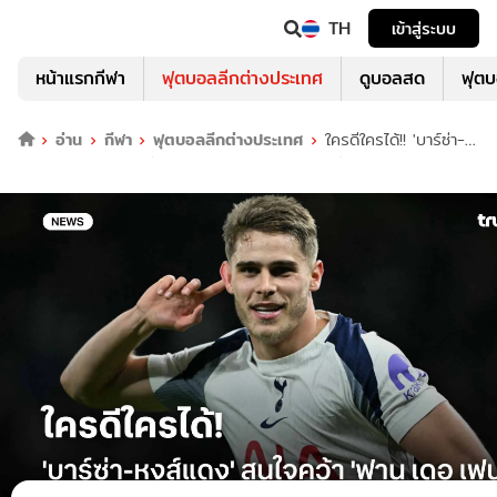
TH
เข้าสู่ระบบ
หน้าแรกกีฬา
ฟุตบอลลีกต่างประเทศ
ดูบอลสด
ฟุต
อ่าน
กีฬา
ฟุตบอลลีกต่างประเทศ
ใครดีใครได้!! 'บาร์ซ่า-
หงส์แดง' สนใจคว้าตัว 'ฟาน เดอ เฟน' เสริมแนวรับ