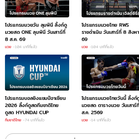
โปรแกรมมวยวัน ลุมพินี ลิ้งก์ดู
โปรแกรมมวยไทย RWS
มวยสด ONE ลุมพินี วันเสาร์ที่
ราชดำเนิน วันเสาร์ที่ 8 สิง
8 ส.ค. 69
69
มวย
-104 นาทีที่แล้ว
มวย
-104 นาทีที่แล้ว
โปรแกรมบอลชิงแชมป์อาเซียน
โปรแกรมมวยไทยวันนี้ ลิ้งก์ด
2026 ลิ้งก์ดูสดทีมชาติไทย
มวยสด ตารางมวย วันเสาร์ที
ดูสด HYUNDAI CUP
ส.ค. 2569
ทีมชาติไทย
-74 นาทีที่แล้ว
มวย
-14 นาทีที่แล้ว