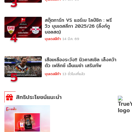
3
สตุ๊ตการ์ท VS แอร์เบ ไลป์ซิก : พรี
วิว บุนเดสลีกา 2025/26 (ลิ้งก์ดู
บอลสด)
4
บุนเดสลีก้า
14 มี.ค. 69
เสือเหลืองระวัง!! นิวคาสเซิล เล็งคว้า
ตัว เฟลิกซ์ เอ็นเมช่า เสริมทัพ
5
บุนเดสลีก้า
13 ชั่วโมงที่แล้ว
สิทธิประโยชน์แนะนำ