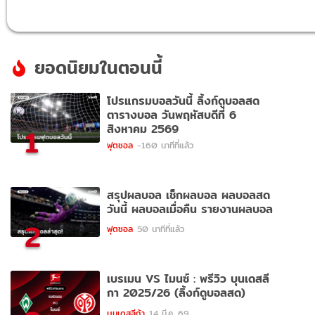
ยอดนิยมในตอนนี้
โปรแกรมบอลวันนี้ ลิ้งก์ดูบอลสด
ตารางบอล วันพฤหัสบดีที่ 6
สิงหาคม 2569
1
ฟุตซอล
-160 นาทีที่แล้ว
สรุปผลบอล เช็กผลบอล ผลบอลสด
วันนี้ ผลบอลเมื่อคืน รายงานผลบอล
2
ฟุตซอล
50 นาทีที่แล้ว
เบรเมน VS ไมนซ์ : พรีวิว บุนเดสลี
กา 2025/26 (ลิ้งก์ดูบอลสด)
บุนเดสลีก้า
14 มี.ค. 69