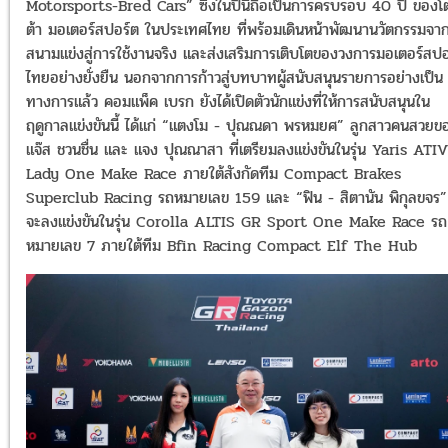
Motorsports-Bred Cars” ซึ่งในปีนี้ถือเป็นการครบรอบ 40 ปี ของโ
ต้า มอเตอร์สปอร์ต ในประเทศไทย ที่พร้อมเดินหน้าพัฒนานวัตกรรมจา
สนามแข่งสู่การใช้งานจริง และส่งเสริมการเติบโตของวงการมอเตอร์สปอ
ไทยอย่างยั่งยืน นอกจากการก้าวสู่บทบาทผู้สนับสนุนรายการอย่างเป็น
ทางการแล้ว คอมแพ็ค เบรก ยังได้เปิดตัวนักแข่งที่ให้การสนับสนุนใน
ฤดูกาลแข่งขันนี้ ได้แก่ “แตงโม - ปุณณดา พรหมยศ” ลูกสาวคนสวยข
แจ๊ส ชวนชื่น และ แจง ปุณณาสา ที่เตรียมลงแข่งขันในรุ่น Yaris ATIV
Lady One Make Race ภายใต้สังกัดทีม Compact Brakes
Superclub Racing รถหมายเลข 159 และ “ฟิน - สิตานัน พิกุลขจร” 
จะลงแข่งขันในรุ่น Corolla ALTIS GR Sport One Make Race รถ
หมายเลข 7 ภายใต้ทีม Bfin Racing Compact Elf The Hub