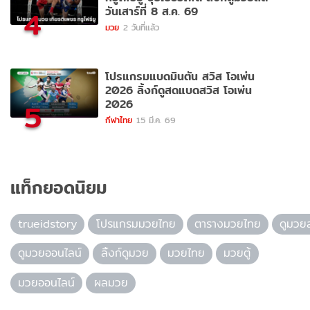
วันเสาร์ที่ 8 ส.ค. 69
4
มวย
2 วันที่แล้ว
โปรแกรมแบดมินตัน สวิส โอเพ่น
2026 ลิ้งก์ดูสดแบดสวิส โอเพ่น
2026
5
กีฬาไทย
15 มี.ค. 69
แท็กยอดนิยม
trueidstory
โปรแกรมมวยไทย
ตารางมวยไทย
ดูมวย
ดูมวยออนไลน์
ลิ้งก์ดูมวย
มวยไทย
มวยตู้
มวยออนไลน์
ผลมวย