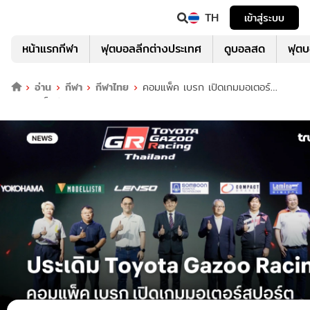
TH
เข้าสู่ระบบ
หน้าแรกกีฬา
ฟุตบอลลีกต่างประเทศ
ดูบอลสด
ฟุต
อ่าน
กีฬา
กีฬาไทย
คอมแพ็ค เบรก เปิดเกมมอเตอร์
สปอร์ตเต็มตัว ประเดิม Toyota Gazoo Racing