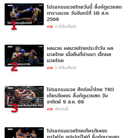
โปรแกรมมวยไทยวันนี้ ลิ้งก์ดูมวยสด
ตารางมวย วันจันทร์ที่ 10 ส.ค.
2569
1
มวย
3 ชั่วโมงที่แล้ว
ผลมวย ผลมวยไทยประจำวัน ผล
มวยไทย เมื่อคืนที่ผ่านมา เช็กผล
มวยไทย
2
มวย
5 ชั่วโมงที่แล้ว
โปรแกรมมวย ศึกท่อน้ำไทย TKO
เกียรติเพชร ลิ้งก์ดูมวยสด วัน
อาทิตย์ 9 ส.ค. 69
3
มวย
เมื่อวานนี้
โปรแกรมมวยไทยเกียรติเพชร
ทรูโฟร์ยู ซุปเปอร์ไฟต์ ลิ้งก์ดูมวยสด