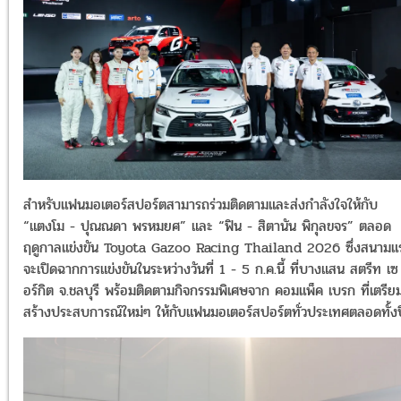
สำหรับแฟนมอเตอร์สปอร์ตสามารถร่วมติดตามและส่งกำลังใจให้กับ
“แตงโม - ปุณณดา พรหมยศ” และ “ฟิน - สิตานัน พิกุลขจร” ตลอด
ฤดูกาลแข่งขัน Toyota Gazoo Racing Thailand 2026 ซึ่งสนามแ
จะเปิดฉากการแข่งขันในระหว่างวันที่ 1 - 5 ก.ค.นี้ ที่บางแสน สตรีท เซ
อร์กิต จ.ชลบุรี พร้อมติดตามกิจกรรมพิเศษจาก คอมแพ็ค เบรก ที่เตรีย
สร้างประสบการณ์ใหม่ๆ ให้กับแฟนมอเตอร์สปอร์ตทั่วประเทศตลอดทั้งป