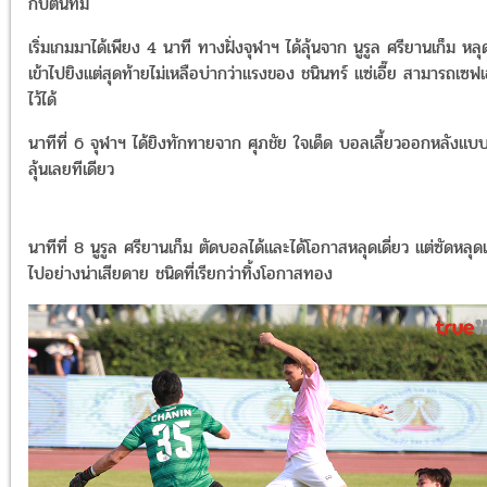
กัปตันทีม
เริ่มเกมมาได้เพียง 4 นาที ทางฝั่งจุฬาฯ ได้ลุ้นจาก นูรูล ศรียานเก็ม หลุ
เข้าไปยิงแต่สุดท้ายไม่เหลือบ่ากว่าแรงของ ชนินทร์ แซ่เอี๊ย สามารถเซฟ
ไว้ได้
นาทีที่ 6 จุฬาฯ ได้ยิงทักทายจาก ศุภชัย ใจเด็ด บอลเลี้ยวออกหลังแบบ
ลุ้นเลยทีเดียว
นาทีที่ 8 นูรูล ศรียานเก็ม ตัดบอลได้และได้โอกาสหลุดเดี่ยว แต่ซัดหลุด
ไปอย่างน่าเสียดาย ชนิดที่เรียกว่าทิ้งโอกาสทอง