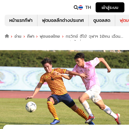
TH
เข้าสู่ระบบ
หน้าแรกกีฬา
ฟุตบอลลีกต่างประเทศ
ดูบอลสด
ฟุต
อ่าน
กีฬา
ฟุตบอลไทย
กรวิทย์ ฮีโร่! จุฬาฯ 10คน เฉือน
ชนะ ธรรมศาสตร์ 1-2 ฟุตบอลประเพณีครั้งที่ 73