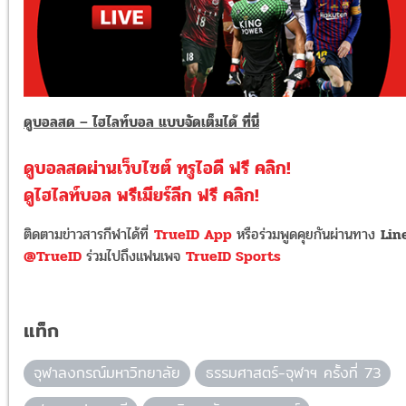
ดูบอลสด – ไฮไลท์บอล แบบจัดเต็มได้ ที่นี่
ดูบอลสดผ่านเว็บไซต์ ทรูไอดี ฟรี คลิก!
ดูไฮไลท์บอล พรีเมียร์ลีก ฟรี คลิก!
ติดตามข่าวสารกีฬาได้ที่
TrueID App
หรือร่วมพูดคุยกันผ่านทาง
Lin
@TrueID
ร่วมไปถึงแฟนเพจ
TrueID Sports
แท็ก
จุฬาลงกรณ์มหาวิทยาลัย
ธรรมศาสตร์-จุฬาฯ ครั้งที่ 73