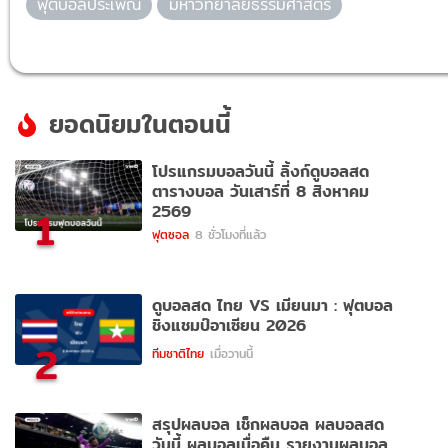
ฟุตบอลประเพณี
มหาวิทยาลัยธรรมศาสตร์
ยอดนิยมในตอนนี้
โปรแกรมบอลวันนี้ ลิ้งก์ดูบอลสด
ตารางบอล วันเสาร์ที่ 8 สิงหาคม
2569
1
ฟุตซอล
8 ชั่วโมงที่แล้ว
ดูบอลสด ไทย VS เมียนมา : ฟุตบอล
ชิงแชมป์อาเซียน 2026
2
ทีมชาติไทย
เมื่อวานนี้
สรุปผลบอล เช็กผลบอล ผลบอลสด
วันนี้ ผลบอลเมื่อคืน รายงานผลบอล