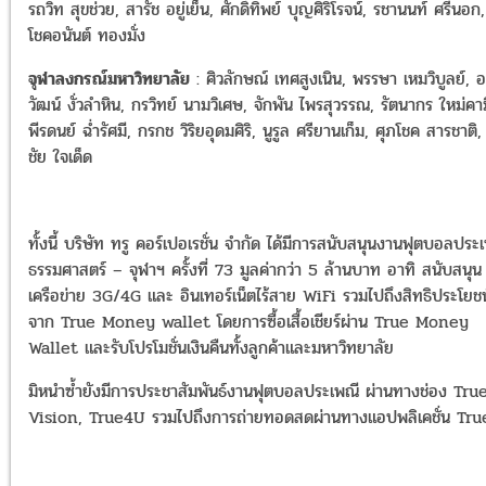
รถวิท สุขช่วย, สารัช อยู่เย็น, ศักดิ์ทิพย์ บุญศิริโรจน์, รชานนท์ ศรีนอก,
โชคอนันต์ ทองมั่ง
จุฬาลงกรณ์มหาวิทยาลัย
: ศิวลักษณ์ เทศสูงเนิน, พรรษา เหมวิบูลย์, อ
วัฒน์ งั่วลำหิน, กรวิทย์ นามวิเศษ, จักพัน ไพรสุวรรณ, รัตนากร ใหม่คาม
พีรดนย์ ฉ่ำรัศมี, กรกช วิริยอุดมศิริ, นูรูล ศรียานเก็ม, ศุภโชค สารชาติ,
ชัย ใจเด็ด
ทั้งนี้ บริษัท ทรู คอร์เปอเรชั่น จำกัด ได้มีการสนับสนุนงานฟุตบอลประ
ธรรมศาสตร์ – จุฬาฯ ครั้งที่ 73 มูลค่ากว่า 5 ล้านบาท อาทิ สนับสนุน
เครือข่าย 3G/4G และ อินเทอร์เน็ตไร้สาย WiFi รวมไปถึงสิทธิประโยชน
จาก True Money wallet โดยการซื้อเสื้อเชียร์ผ่าน True Money
Wallet และรับโปรโมชั่นเงินคืนทั้งลูกค้าและมหาวิทยาลัย
มิหนำซ้ำยังมีการประชาสัมพันธ์งานฟุตบอลประเพณี ผ่านทางช่อง Tru
Vision, True4U รวมไปถึงการถ่ายทอดสดผ่านทางแอปพลิเคชั่น Tru