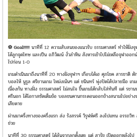
⚽
Goal!!!!!
นาทีที่ 12 ความสับสนของแนวรับ ธรรมศาสตร์ ทำให้ฝั่งจุ
ได้ลูกจุดโทษ และเป็น อภิวัฒน์ งั่วลำหิน สังหารเข้าไปไม่เหลือจุฬาออก
ไปก่อน 1-0
เกมดำเนินมาถึงนาทีที่ 20 ทางฝั่งจุฬาฯ เกือบได้เฮ ศุภโชค สารชาติ ตั
บอลให้ นูรูล ศรียานเกม โหม่งเน้นๆ แต่ ชนินทร์ พุ่งปัดได้ปลายมือ เกม
เนื่องกัน ทางฝั่ง ธรรมศาสตร์ ไม่สนใจ ขึ้นเกมโต้กลับใส่ทันที แต่ รชาน
ศรีนอก ได้โอกาสซัดเต็มข้อ บอลชนคานกระดอนออกข้างสนามไปอย่างน
เสียดาย
ผ่านมาครึ่งทางของครึ่งแรก ส่ง รังสรรค์ วิรุฬห์ศรี ลงไปแทน อรรถวิท 
ช่วย
นาทีที่ 30 ธรรมศาสตร์ ได้ลุ้นจากลูกตั้งเตะ แต่ สารัช เปิดออกหลังไป