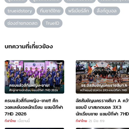
trueidstory
ทีมชาติไทย
พรีเมียร์ลีก
ลิ้งก์ดูบอล
ช่องถ่ายทอดสด
TrueID
บทความที่เกี่ยวข้อง
ครบแล้วสี่ทีมหญิง-ชาย!! ศึก
อัสสัมชัญนครราชสีมา A คว้
วอลเลย์บอลนักเรียน แชมป์กีฬา
แชมป์ บาสเกตบอล 3X3
7HD 2026
นักเรียนชาย แชมป์กีฬา 7H
กีฬาไทย
เมื่อวานนี้
กีฬาไทย
21 มิ.ย. 69