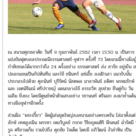
ณ สนามศุภชลาศัย วันที่ 9 กุมภาพันธ์ 2562 เวลา 15.50 น. เป็นการ
แข่งขันฟุตบอลประเพณีธรรมศาสตร์-จุฬาฯ ครั้งที่ 73 โดยเกมนี้ทางฝั่งผู้ท
กำชัยชนะได้มากกว่าถึง 24 ครั้งอย่าง ธรรมศาสตร์ ส่ง สารัช อยู่เย็น 
ปลอกแขนเป็นกัปตันทีม และใช้ ชนินทร์ แซ่เอี๊ย ลงเฝ้าเสา แนวรับนั้น
ประกอบไปด้วย ศุภนันท์ บุรีรัตน์ นัสตพล มาลาพันธ์ อดิศร พรหมรักษ์
และ เจตน์จินณ์ ศรีปราชญ์ แดนกลางใช้ อรรถวิท สุขช่วย ยืนคู่กับ วัน
เฉลิม ยิ่งยง โดยมีศูนย์หน้าตัวแสบอย่าง รชานนท์ ศรีนอก ลงมาย้ำแค้
ทางฝั่งจุฬาฯอีกครั้ง
ส่วนฝั่ง “พระเกี้ยว” จัดผู้เล่นชุดใหญ่ลงสนามอย่างครบครัน ไล่มาตั้งแต่
ลักษ์ เทศสูงเนิน พรรษา เหมวิบูลย์ กรกช วิริยอุดมศิริ พีรดนย์ ฉ่ำรัศมี 
รูล ศรียานเก็ม รวมไปถึง ศุภชัย ใจเด็ด โดยมี อภิวัฒน์ งั่วลำหิน เป็น