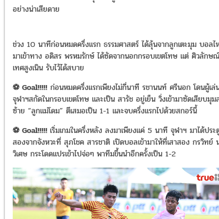
อย่างน่าเสียดาย
ช่วง 10 นาทีก่อนหมดครึ่งแรก ธรรมศาสตร์ ได้ลุ้นจากลูกเตะมุม บอลไ
มาเข้าทาง อดิสร พรหมรักษ์ ได้ซัดจากนอกกรอบเขตโทษ แต่ ศิวลักษณ
เทศสูงเนิน รับไว้ได้สบาย
⚽
Goal!!!!!
ก่อนหมดครึ่งแรกเพียงไม่กี่นาที รชานนท์ ศรีนอก โดนผู้เล่
จุฬาฯสกัดในกรอบเขตโทษ และเป็น สารัช อยู่เย็น วิ่งเข้ามาซัดเสียบมุมล
ซ้าย “ลูกแม่โดม” ตีเสมอเป็น 1-1 และจบครึ่งแรกไปด้วยสกอร์นี้
⚽
Goal!!!!!
เริ่มเกมในครึ่งหลัง ลงมาเพียงแค่ 5 นาที จุฬาฯ มาได้ประตู
สองจากจังหวะที่ สุภโชค สารชาติ เปิดบอลเข้ามาให้ที่เสาสอง กรวิทย์ 
วิเศษ กระโดดแปรเข้าไปจ่อๆ พาทีมขึ้นนำอีกครั้งเป็น 1-2