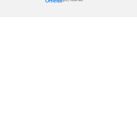
All rights reserved