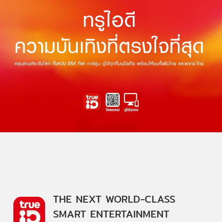
THE NEXT WORLD-CLASS
SMART ENTERTAINMENT