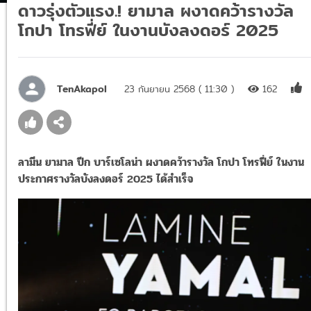
ดาวรุ่งตัวแรง.! ยามาล ผงาดคว้ารางวัล
โกปา โทรฟี่ย์ ในงานบังลงดอร์ 2025
TenAkapol
23 กันยายน 2568 ( 11:30 )
162
ลามีน ยามาล ปีก บาร์เซโลน่า ผงาดคว้ารางวัล โกปา โทรฟี่ย์ ในงาน
ประกาศรางวัลบังลงดอร์ 2025 ได้สำเร็จ