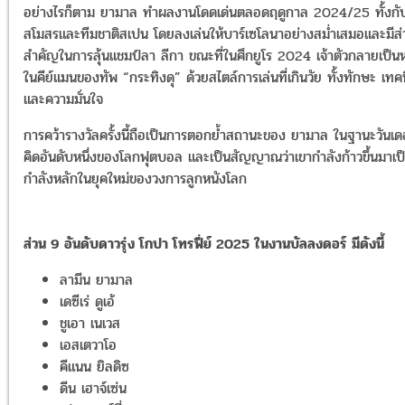
อย่างไรก็ตาม ยามาล ทำผลงานโดดเด่นตลอดฤดูกาล 2024/25 ทั้งกั
สโมสรและทีมชาติสเปน โดยลงเล่นให้บาร์เซโลนาอย่างสม่ำเสมอและมีส่
สำคัญในการลุ้นแชมป์ลา ลีกา ขณะที่ในศึกยูโร 2024 เจ้าตัวกลายเป็นห
ในคีย์แมนของทัพ “กระทิงดุ” ด้วยสไตล์การเล่นที่เกินวัย ทั้งทักษะ เทค
และความมั่นใจ
การคว้ารางวัลครั้งนี้ถือเป็นการตอกย้ำสถานะของ ยามาล ในฐานะวันเดอ
คิดอันดับหนึ่งของโลกฟุตบอล และเป็นสัญญาณว่าเขากำลังก้าวขึ้นมาเป
กำลังหลักในยุคใหม่ของวงการลูกหนังโลก
ส่วน 9 อันดับดาวรุ่ง โกปา โทรฟี่ย์ 2025 ในงานบัลลงดอร์ มีดังนี้
ลามีน ยามาล
เดซีเร่ ดูเอ้
ชูเอา เนเวส
เอสเตวาโอ
คีแนน ยิลดิซ
ดีน เฮาจ์เซ่น