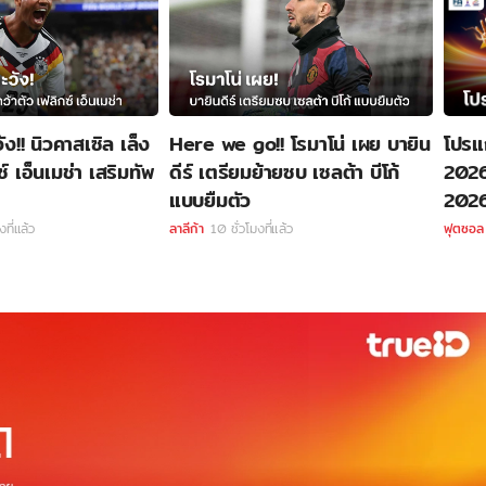
ัง!! นิวคาสเซิล เล็ง
Here we go!! โรมาโน่ เผย บายิน
โปรแ
ซ์ เอ็นเมช่า เสริมทัพ
ดีร์ เตรียมย้ายซบ เซลต้า บีโก้
2026
แบบยืมตัว
202
งที่แล้ว
ลาลีก้า
10 ชั่วโมงที่แล้ว
ฟุตซอล