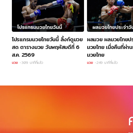
โปรแกรมมวยไทยวันนี้ ลิ้งก์ดูมวย
ผลมวย ผลมวยไทยปร
สด ตารางมวย วันพฤหัสบดีที่ 6
มวยไทย เมื่อคืนที่ผ่า
ส.ค. 2569
มวยไทย
มวย
-309 นาทีที่แล้ว
มวย
-249 นาทีที่แล้ว