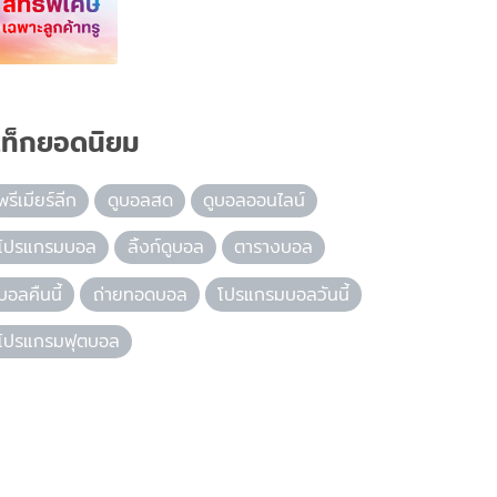
ท็กยอดนิยม
พรีเมียร์ลีก
ดูบอลสด
ดูบอลออนไลน์
โปรแกรมบอล
ลิ้งก์ดูบอล
ตารางบอล
บอลคืนนี้
ถ่ายทอดบอล
โปรแกรมบอลวันนี้
โปรแกรมฟุตบอล