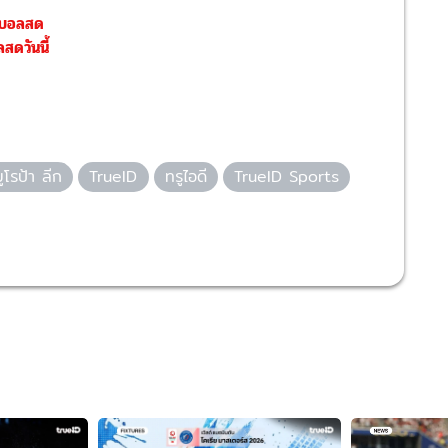
ดูบอลสด
ดวันนี้
ยูโรป้า ลีก
TrueID
ทรูไอดี
TrueID Sports