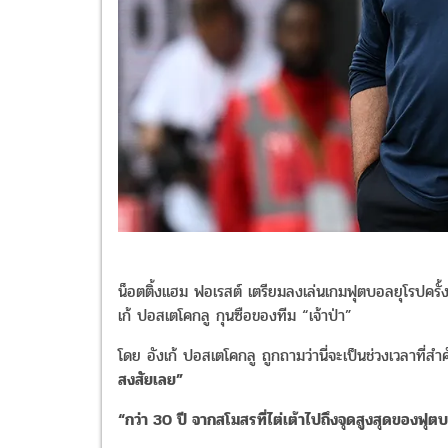
น็อตติ้งแฮม ฟอเรสต์ เตรียมลงเล่นเกมฟุตบอลยุโรปครั้
เก้ ปอสเตโคกลู กุนซือของทีม “เจ้าป่า”
โดย อังเก้ ปอสเตโคกลู ถูกถามว่านี่จะเป็นช่วงเวลาที่
สงสัยเลย”
“กว่า 30 ปี จากสโมสรที่ไต่เต้าไปถึงจุดสูงสุดของฟ