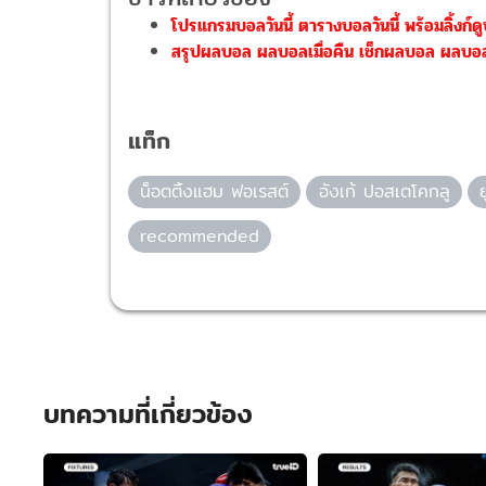
โปรแกรมบอลวันนี้ ตารางบอลวันนี้ พร้อมลิ้งก์
สรุปผลบอล ผลบอลเมื่อคืน เช็กผลบอล ผลบอลส
แท็ก
น็อตติ้งแฮม ฟอเรสต์
อังเก้ ปอสเตโคกลู
recommended
บทความที่เกี่ยวข้อง