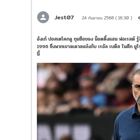
Jest07
24 กันยายน 2568 ( 16:30 )
อังเก้ ปอสเตโคกลู กุนซือของ น็อตติ้งแฮม ฟอเรสต์ รู้สึก
1996 ซึ่งพวกเขาจะดวลแข้งกับ เรอัล เบติส ในศึก ยู
นี้