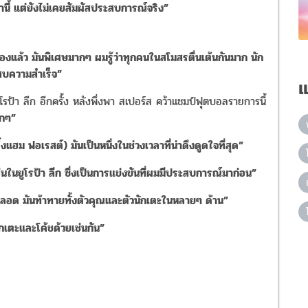
ล่านี้ แต่ยังไม่เคยสัมผัสประสบการณ์จริง”
งแล้ว มันพิเศษมากๆ ผมรู้ว่าทุกคนในสโมสรตื่นเต้นกันมาก นัก
ะสบความสำเร็จ”
แ
ยูโรป้า ลีก อีกครั้ง หลังพึ่งพา สเปอร์ส คว้าแชมป์ฟุตบอลรายการนี้
ากๆ”
งแฮม ฟอเรสต์) มันเป็นหนึ่งในช่วงเวลาที่น่าดึงดูดใจที่สุด”
่นในยูโรป้า ลีก ซึ่งเป็นการแข่งขันที่ผมมีประสบการณ์มาก่อน”
ยตลอด มันท้าทายทั้งตัวคุณและตัวนักเตะในหลายๆ ด้าน”
กเตะและโค้ชด้วยเช่นกัน”