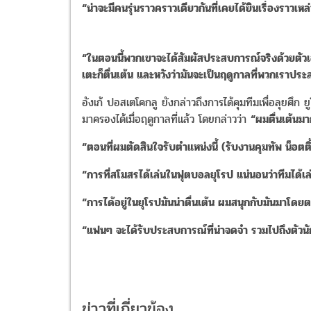
“น่าจะมีคนรุ่นราวคราวเดียวกันที่เคยได้ยินเรื่องราวเห
“ในตอนนี้พวกเขาจะได้สัมผัสประสบการณ์จริงด้วยตัวเอ
เตะก็ตื่นเต้น และหวังว่ามันจะเป็นฤดูกาลที่พวกเราปร
อังเก้ ปอสเตโคกลู ยังกล่าวถึงการได้คุมทีมเพื่อลุยศึก 
มาครองได้เมื่อฤดูกาลที่แล้ว โดยกล่าวว่า
“ผมตื่นเต้นม
“ตอนที่ผมตัดสินใจรับตำแหน่งนี้ (รับงานคุมทัพ น็อตติ้
“การที่สโมสรได้เล่นในฟุตบอลยุโรป แน่นอนว่าทีมได้เล
“การได้อยู่ในยุโรปมันน่าตื่นเต้น ผมสนุกกับมันมาโด
“แฟนๆ จะได้รับประสบการณ์ที่น่าจดจำ รวมไปถึงตัวนั
ข่าวที่เกี่ยวข้อง