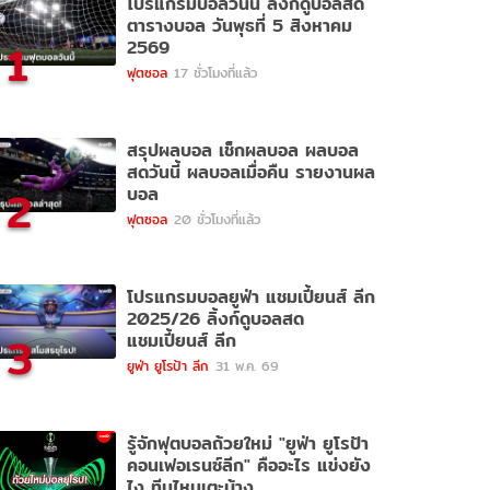
โปรแกรมบอลวันนี้ ลิ้งก์ดูบอลสด
ตารางบอล วันพุธที่ 5 สิงหาคม
1
2569
ฟุตซอล
17 ชั่วโมงที่แล้ว
สรุปผลบอล เช็กผลบอล ผลบอล
สดวันนี้ ผลบอลเมื่อคืน รายงานผล
2
บอล
ฟุตซอล
20 ชั่วโมงที่แล้ว
โปรแกรมบอลยูฟ่า แชมเปี้ยนส์ ลีก
2025/26 ลิ้งก์ดูบอลสด
3
แชมเปี้ยนส์ ลีก
ยูฟ่า ยูโรป้า ลีก
31 พ.ค. 69
รู้จักฟุตบอลถ้วยใหม่ "ยูฟ่า ยูโรป้า
คอนเฟอเรนซ์ลีก" คืออะไร แข่งยัง
ไง ทีมไหนเตะบ้าง