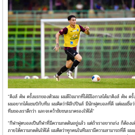
"คิงส์ คัพ ครั้งแรกของตัวผม ผมดีใจมากที่ได้มีโอกาสได้มาคิงส์ คัพ ครั้ง
ผมอยากได้แชมป์กับทีม ผมคิดว่าฟิลิปปินส์ มีนักฟุตบอลที่ดี แต่ผมเชื่อว่
ทีมของเราดีกว่า และจะคว้าชัยชนะมาครองให้ได้"
"กีฬาฟุตบอลเป็นกีฬาที่มีความกดดันอยู่แล้ว แต่ถ้าเราอยากเก่ง ก็ต้องเล
ภายใต้ความกดดันให้ได้ ผมคิดว่าทุกคนในทีมเรามีความสามารถที่ดี ผม