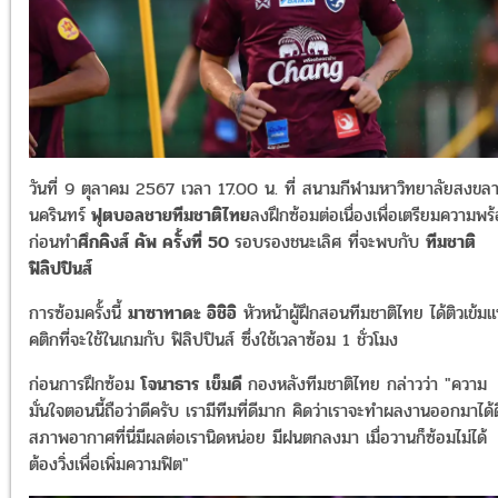
วันที่ 9 ตุลาคม 2567 เวลา 17.00 น. ที่ สนามกีฬามหาวิทยาลัยสงขล
นครินทร์
ฟุตบอลชายทีมชาติไทย
ลงฝึกซ้อมต่อเนื่องเพื่อเตรียมความพร
ก่อนทำ
ศึกคิงส์ คัพ ครั้งที่ 50
รอบรองชนะเลิศ ที่จะพบกับ
ทีมชาติ
ฟิลิปปินส์
การซ้อมครั้งนี้
มาซาทาดะ อิชิอิ
หัวหน้าผู้ฝึกสอนทีมชาติไทย ได้ติวเข้มแ
คติกที่จะใช้ในเกมกับ ฟิลิปปินส์ ซึ่งใช้เวลาซ้อม 1 ชั่วโมง
ก่อนการฝึกซ้อม
โจนาธาร เข็มดี
กองหลังทีมชาติไทย กล่าวว่า "ความ
มั่นใจตอนนี้ถือว่าดีครับ เรามีทีมที่ดีมาก คิดว่าเราจะทำผลงานออกมาได้ด
สภาพอากาศที่นี่มีผลต่อเรานิดหน่อย มีฝนตกลงมา เมื่อวานก็ซ้อมไม่ได้
ต้องวิ่งเพื่อเพิ่มความฟิต"