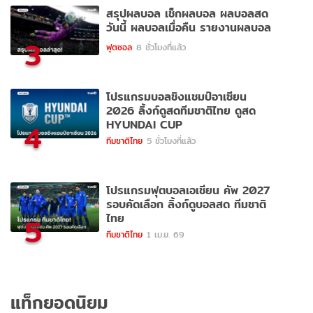
สรุปผลบอล เช็กผลบอล ผลบอลสด
วันนี้ ผลบอลเมื่อคืน รายงานผลบอล
3
ฟุตซอล
8 ชั่วโมงที่แล้ว
โปรแกรมบอลชิงแชมป์อาเซียน
2026 ลิ้งก์ดูสดทีมชาติไทย ดูสด
HYUNDAI CUP
4
ทีมชาติไทย
5 ชั่วโมงที่แล้ว
โปรแกรมฟุตบอลเอเชียน คัพ 2027
รอบคัดเลือก ลิ้งก์ดูบอลสด ทีมชาติ
ไทย
5
ทีมชาติไทย
1 เม.ย. 69
แท็กยอดนิยม