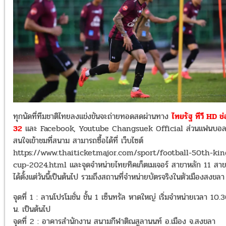
ทุกนัดที่ทีมชาติไทยลงแข่งขันจะถ่ายทอดสดผ่านทาง
ไทยรัฐ ทีวี HD ช
32
และ Facebook, Youtube Changsuek Official ส่วนแฟนบอลท
สนใจเข้าชมที่สนาม สามารถซื้อได้ที่ เว็บไซต์
https://www.thaiticketmajor.com/sport/football-50th-kin
cup-2024.html และจุดจำหน่ายไทยทิคเก็ตเมเจอร์ สาขาหลัก 11 สาข
ได้ตั้งแต่วันนี้เป็นต้นไป รวมถึงสถานที่จำหน่ายบัตรจริงในตัวเมืองสงข
จุดที่ 1 : ลานโปรโมชั่น ชั้น 1 เซ็นทรัล หาดใหญ่ เริ่มจำหน่ายเวลา 10.
น. เป็นต้นไป
จุดที่ 2 : อาคารสำนักงาน สนามกีฬาติณสูลานนท์ อ.เมือง จ.สงขลา