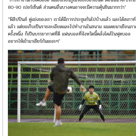
80-90 เปอร์เซ็นต์ ส่วนคนอื่นบางคนอาจจะมีความคุ้นชินมากกว่า"
"ฟิลิปปินส์ คู่แข่งของเรา เราได้มีการประชุมกันไปบ้างแล้ว และได้สเกาท
แล้ว แต่ขอเก็บเป็นรายละเอียดและไปทำงานในสนาม ผมเคยมาเยือนภาค
ครั้งหนึ่ง ก็เป็นบรรยากาศที่ดี แฟนบอลที่จังหวัดนี้คลั่งไคล้ในฟุตบอล
อยากให้เข้ามาเชียร์กันเยอะๆ"