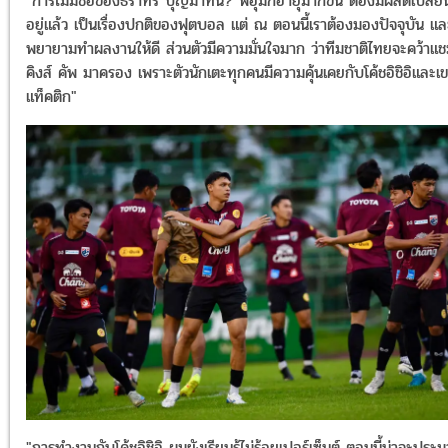
"การไม่มีชื่อของธีราทร บุญมาทัน? พี่อุ้มก็อายุมากขึ้น ต้องมีผลัดเปลี่ย
อยู่แล้ว เป็นเรื่องปกติของฟุตบอล แต่ ณ ตอนนี้เราต้องมองปัจจุบัน แล
พยายามทำผลงานให้ดี ส่วนตัวมีความมั่นใจมาก ว่าทีมชาติไทยจะคว้าแช
คิงส์ คัพ มาครอง เพราะตัวนักเตะทุกคนมีความคุ้นเคยกับโค้ชอิชิอิและเ
แท็คติก"
"การทำงานกับโค้ชอิชิอิ ผมยังเรียนรู้ไม่ร้อยเปอร์เซ็นต์ ตอนนี้น่าจะประ