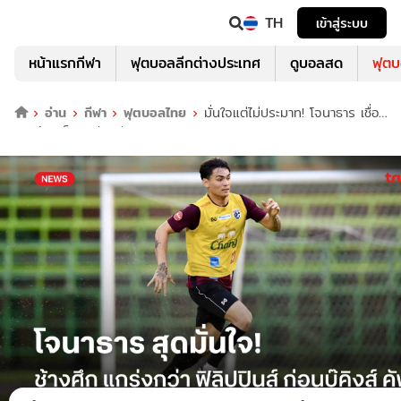
TH
เข้าสู่ระบบ
หน้าแรกกีฬา
ฟุตบอลลีกต่างประเทศ
ดูบอลสด
ฟุต
อ่าน
กีฬา
ฟุตบอลไทย
มั่นใจแต่ไม่ประมาท! โจนาธาร เชื่อ
ช้างศึก แข็งแกร่งกว่า ฟิลิปปินส์