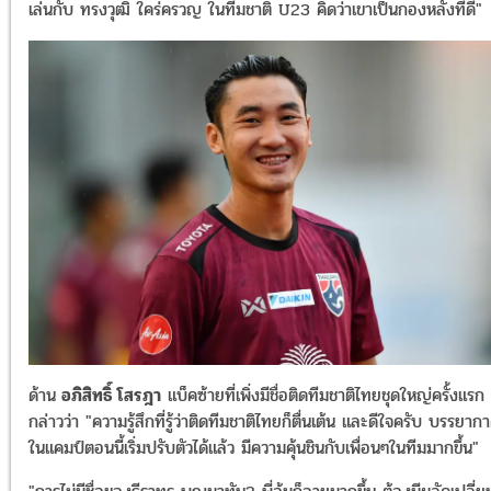
เล่นกับ ทรงวุฒิ ใคร่ครวญ ในทีมชาติ U23 คิดว่าเขาเป็นกองหลังที่ดี"
ด้าน
อภิสิทธิ์ โสรฎา
แบ็คซ้ายที่เพิ่งมีชื่อติดทีมชาติไทยชุดใหญ่ครั้งแรก
กล่าวว่า "ความรู้สึกที่รู้ว่าติดทีมชาติไทยก็ตื่นเต้น และดีใจครับ บรรยาก
ในแคมป์ตอนนี้เริ่มปรับตัวได้แล้ว มีความคุ้นชินกับเพื่อนๆในทีมมากขึ้น"