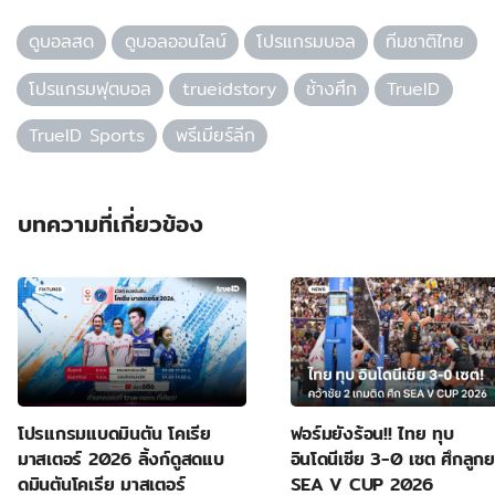
ดูบอลสด
ดูบอลออนไลน์
โปรแกรมบอล
ทีมชาติไทย
โปรแกรมฟุตบอล
trueidstory
ช้างศึก
TrueID
TrueID Sports
พรีเมียร์ลีก
บทความที่เกี่ยวข้อง
โปรแกรมแบดมินตัน โคเรีย
ฟอร์มยังร้อน!! ไทย ทุบ
มาสเตอร์ 2026 ลิ้งก์ดูสดแบ
อินโดนีเซีย 3-0 เซต ศึกลูก
ดมินตันโคเรีย มาสเตอร์
SEA V CUP 2026