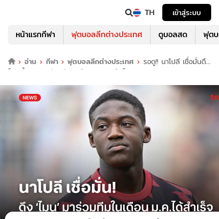
TH
เข้าสู่ระบบ
หน้าแรกกีฬา
ฟุตบอลลีกต่างประเทศ
ดูบอลสด
ฟุต
อ่าน
กีฬา
ฟุตบอลลีกต่างประเทศ
รอดู!! นาโปลี เชื่อมั่นดึง
ค็อบบี้ ไมนู มาร่วมทีมในเดือน ม.ค.ได้สำเร็จ