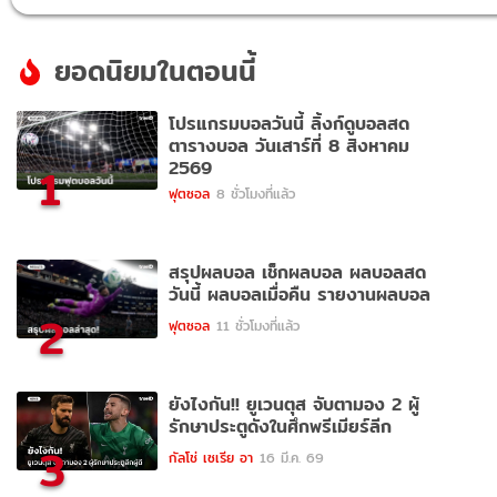
ยอดนิยมในตอนนี้
โปรแกรมบอลวันนี้ ลิ้งก์ดูบอลสด
ตารางบอล วันเสาร์ที่ 8 สิงหาคม
2569
1
ฟุตซอล
8 ชั่วโมงที่แล้ว
สรุปผลบอล เช็กผลบอล ผลบอลสด
วันนี้ ผลบอลเมื่อคืน รายงานผลบอล
2
ฟุตซอล
11 ชั่วโมงที่แล้ว
ยังไงกัน!! ยูเวนตุส จับตามอง 2 ผู้
รักษาประตูดังในศึกพรีเมียร์ลีก
3
กัลโช่ เซเรีย อา
16 มี.ค. 69