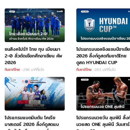
ชนสิงคโปร์!! ไทย ทุบ เมียนมา
โปรแกรมบอลชิงแชมป์อาเซี
2-0 ลิ่วตัดเชือกศึกอาเซียน คัพ
2026 ลิ้งก์ดูสดทีมชาติไทย
2026
ดูสด HYUNDAI CUP
ทีมชาติไทย
-298 นาทีที่แล้ว
ทีมชาติไทย
-283 นาทีที่แล้ว
โปรแกรมแบดมินตัน โคเรีย
โปรแกรมมวยวัน ลุมพินี ลิ้งก
มาสเตอร์ 2026 ลิ้งก์ดูสดแบ
มวยสด ONE ลุมพินี วันเสาร์ท