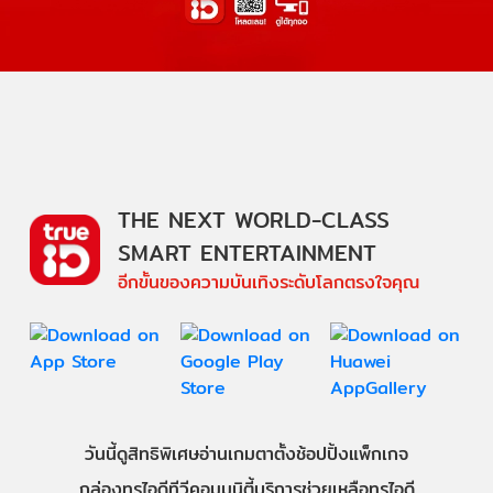
THE NEXT WORLD-CLASS
SMART ENTERTAINMENT
อีกขั้นของความบันเทิงระดับโลกตรงใจคุณ
วันนี้
ดู
สิทธิพิเศษ
อ่าน
เกม
ตาตั้ง
ช้อปปิ้ง
แพ็กเกจ
กล่องทรูไอดีทีวี
คอมมูนิตี้
บริการช่วยเหลือทรูไอดี