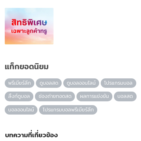
แท็กยอดนิยม
พรีเมียร์ลีก
ดูบอลสด
ดูบอลออนไลน์
โปรแกรมบอล
ลิ้งก์ดูบอล
ช่องถ่ายทอดสด
ผลการแข่งขัน
บอลสด
บอลออนไลน์
โปรแกรมบอลพรีเมียร์ลีก
บทความที่เกี่ยวข้อง