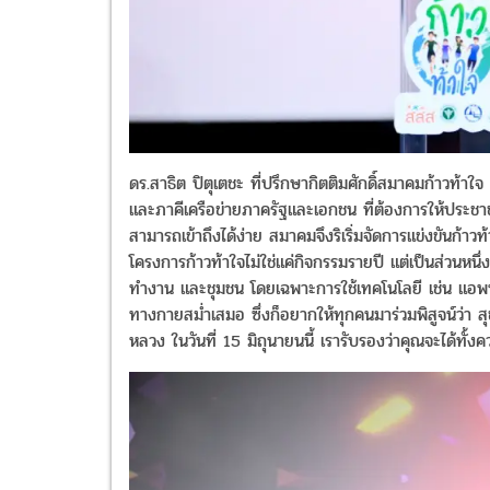
ดร.สาธิต ปิตุเตชะ ที่ปรึกษากิตติมศักดิ์สมาคมก้าวท้าใ
และภาคีเครือข่ายภาครัฐและเอกชน ที่ต้องการให้ประชาชนไ
สามารถเข้าถึงได้ง่าย สมาคมจึงริเริ่มจัดการแข่งขันก้
โครงการก้าวท้าใจไม่ใช่แค่กิจกรรมรายปี แต่เป็นส่วนหนึ่ง
ทำงาน และชุมชน โดยเฉพาะการใช้เทคโนโลยี เช่น แอพพ
ทางกายสม่ำเสมอ ซึ่งก็อยากให้ทุกคนมาร่วมพิสูจน์ว่า ส
หลวง ในวันที่ 15 มิถุนายนนี้ เรารับรองว่าคุณจะได้ท