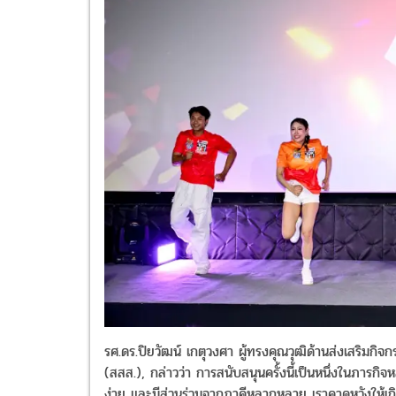
รศ.ดร.ปิยวัฒน์ เกตุวงศา ผู้ทรงคุณวุฒิด้านส่งเสริม
(สสส.), กล่าวว่า การสนับสนุนครั้งนี้เป็นหนึ่งในภารกิ
ง่าย และมีส่วนร่วมจากภาคีหลากหลาย เราคาดหวังให้