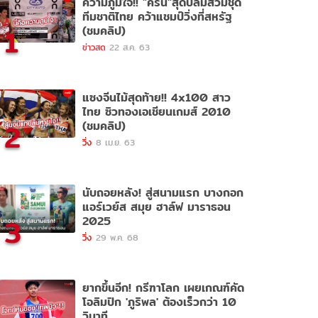
ความภูมิใจ!! "คีริน"สุดปลื้มสวมชุด
ทีมชาติไทย คว้าแชมป์วิ่งที่สหรัฐ
1
(ชมคลิป)
ข่าวสด
22 ส.ค. 63
แซงจีนไม้สุดท้าย!! 4x100 สาว
ไทย ซิวทองเอเชียนเกมส์ 2010
2
(ชมคลิป)
วิ่ง
8 เม.ย. 63
นับถอยหลัง! สู่สนามแรก บางกอก
แอร์เวย์ส สมุย ฮาล์ฟ มาราธอน
3
2025
วิ่ง
29 พ.ค. 68
ยากขึ้นอีก! กรีฑาโลก เผยเกณฑ์คัด
โอลิมปิก 'ภูริพล' ต้องเร็วกว่า 10
วินาที