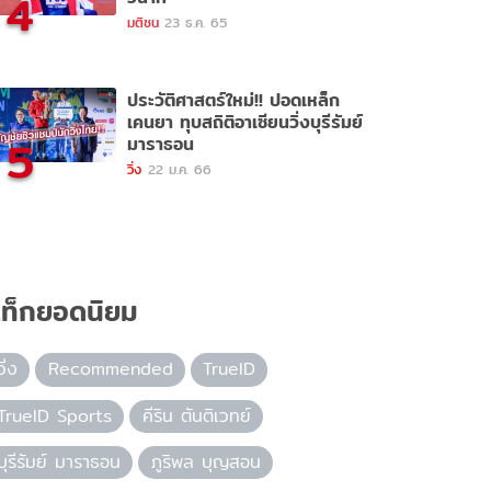
4
มติชน
23 ธ.ค. 65
ประวัติศาสตร์ใหม่!! ปอดเหล็ก
เคนยา ทุบสถิติอาเซียนวิ่งบุรีรัมย์
5
มาราธอน
วิ่ง
22 ม.ค. 66
ท็กยอดนิยม
วิ่ง
Recommended
TrueID
TrueID Sports
คีริน ตันติเวทย์
บุรีรัมย์ มาราธอน
ภูริพล บุญสอน