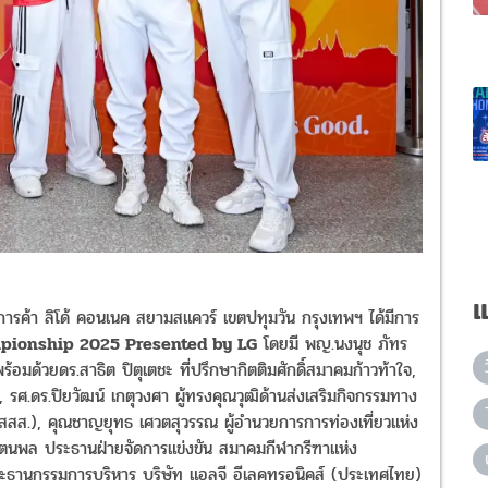
แ
ย์การค้า ลิโด้ คอนเนค สยามสแควร์ เขตปทุมวัน กรุงเทพฯ ได้มีการ
ampionship 2025 Presented by LG
โดยมี พญ.นงนุช ภัทร
ด้วยดร.สาธิต ปิตุเตชะ ที่ปรึกษากิตติมศักดิ์สมาคมก้าวท้าใจ,
 รศ.ดร.ปิยวัฒน์ เกตุวงศา ผู้ทรงคุณวุฒิด้านส่งเสริมกิจกรรมทาง
สส.), คุณชาญยุทธ เศวตสุวรรณ ผู้อำนวยการการท่องเที่ยวแห่ง
ตนพล ประธานฝ่ายจัดการแข่งขัน สมาคมกีฬากรีฑาแห่ง
ะธานกรรมการบริหาร บริษัท แอลจี อีเลคทรอนิคส์ (ประเทศไทย)