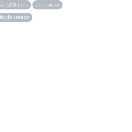
วิ่ง 100 เมตร
วิ่งมาราธอน
สัญชัย นามเขต