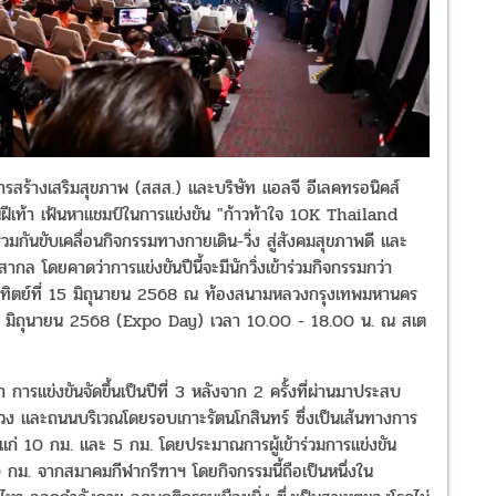
สร้างเสริมสุขภาพ (สสส.) และบริษัท แอลจี อีเลคทรอนิคส์
นฝีเท้า เฟ้นหาแชมป์ในการแข่งขัน "ก้าวท้าใจ 10K Thailand
ขับเคลื่อนกิจกรรมทางกายเดิน-วิ่ง สู่สังคมสุขภาพดี และ
ากล โดยคาดว่าการแข่งขันปีนี้จะมีนักวิ่งเข้าร่วมกิจกรรมกว่า
ันอาทิตย์ที่ 15 มิถุนายน 2568 ณ ท้องสนามหลวงกรุงเทพมหานคร
 14 มิถุนายน 2568 (Expo Day) เวลา 10.00 - 18.00 น. ณ สเต
รแข่งขันจัดขึ้นเป็นปีที่ 3 หลังจาก 2 ครั้งที่ผ่านมาประสบ
วง และถนนบริเวณโดยรอบเกาะรัตนโกสินทร์ ซึ่งเป็นเส้นทางการ
้แก่ 10 กม. และ 5 กม. โดยประมาณการผู้เข้าร่วมการแข่งขัน
 กม. จากสมาคมกีฬากรีฑาฯ โดยกิจกรรมนี้ถือเป็นหนึ่งใน