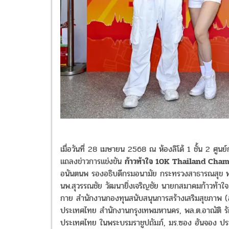
เมื่อวันที่ 28 เมษายน 2568 ณ ห้องลิโด้ 1 ชั้น 2 ศูน
แถลงข่าวการแข่งขัน
ก้าวท้าใจ 10K Thailand Ch
อนันตนพ รองอธิบดีกรมอนามัย กระทรวงสาธารณสุข พร้อม
นพ.สุวรรณชัย วัฒนายิ่งเจริญชัย นายกสมาคมก้าวท้าใจ,
กาย สำนักงานกองทุนสนับสนุนการสร้างเสริมสุขภาพ (ส
ประเทศไทย สำนักงานกรุงเทพมหานคร, พล.ต.อาณัติ รั
ประเทศไทย ในพระบรมราชูปถัมภ์, มร.ซอง ฮันจอง ปร