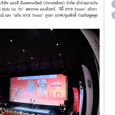
ริษัท แอลจี อีเลคทรอนิคส์ (ประเทศไทย) จำกัด เข้าร่วมภายใน
บงค์ Kids Go Tri" ศตวรรษ แสงอินทร์, "จีจี้ HYB Team" สโรชา
วัฒน์ และ "แก้ม HYB Team" สุรดา ฤกษ์ปฐมศักดิ์ ร่วมกันพูดคุย