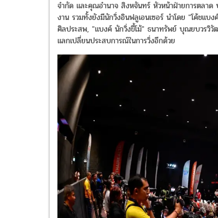
จำกัด และคุณอำนาจ สิงหจันทร์ หัวหน้าฝ่ายการตลาด บ
งาน รวมทั้งยังมีนักวิ่งอินฟลูเอนเซอร์ นำโดย "โค้ชแ
ศิลประสพ, "แบงค์ นักวิ่งขี้โม้" ธนาทรัพย์ บุณยบวรวิ
แลกเปลี่ยนประสบการณ์ในการวิ่งอีกด้วย