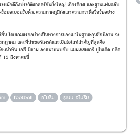
หนักดีถึงประวัติศาสตร์อันยิ่งใหญ่ เกียรติยศ และฐานแฟนคลับ
่เขาพร้อมจะยอมรับด้วยความภาคภูมิใจและความกระตือรือร้นอย่าง
รีซีซั่น โดยเกมแรกอย่างเป็นทางการของเขาในฐานะกุนซือมิลาน จะ
รกฎาคม และที่น่าเซอร์ไพรส์และเป็นไฮไลท์สำคัญที่สุดคือ
วจะต้องนำทัพ เอซี มิลาน ลงสนามพบกับ แมนเชสเตอร์ ยูไนเต็ด อดีต
่ 15 สิงหาคมนี้
im
football
อโมริม
รูเบน อโมริม