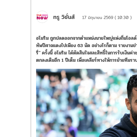
ทรู วิชั่นส์
17 มิถุนายน 2569 ( 10:30 )
อโมริม ถูกปลดออกจากตำแหน่งนายใหญ่แห่งถิ่นโอลด์ 
ทัพปีศาจแดงไปเพียง 63 นัด อย่างไรก็ตาม รายงานข
รี่" ครั้งนี้ อโมริม ได้ตัดสินใจสละสิทธิ์ในการรับเงิน
ตกลงเดิมอีก 1 ปีเต็ม เพื่อเคลียร์ทางให้การย้ายทีมราบ