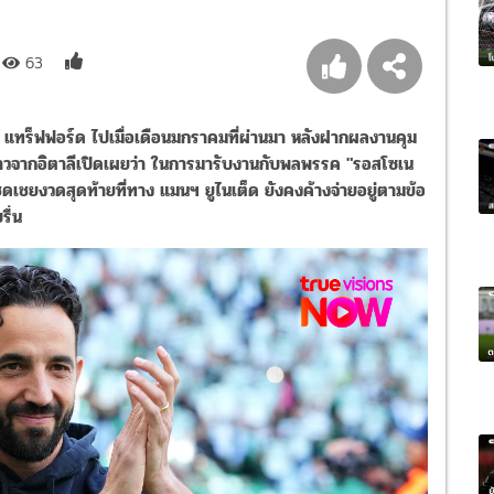
63
แทร็ฟฟอร์ด ไปเมื่อเดือนมกราคมที่ผ่านมา หลังฝากผลงานคุม
่าวจากอิตาลีเปิดเผยว่า ในการมารับงานกับพลพรรค "รอสโซเน
ค่าชดเชยงวดสุดท้ายที่ทาง แมนฯ ยูไนเต็ด ยังคงค้างจ่ายอยู่ตามข้อ
รื่น