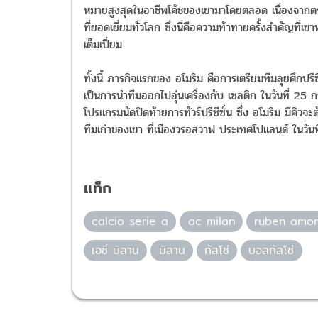
หมายสูงสุดในอาชีพโค้ชของเขามาโดยตลอด เนื่องจากตระ
ที่ยอดเยี่ยมทั่วโลก ซึ่งนี่คือความท้าทายครั้งสำคัญที
เต็มเปี่ยม
ทั้งนี้ ภารกิจแรกของ อโมริม คือการเตรียมทีมลุยศึกป
เป็นการนำทีมออกไปอุ่นเครื่องกับ เซลติก ในวันที่ 25 ก
โปรแกรมนัดปิดท้ายการทัวร์ปรีซีซั่น ซึ่ง อโมริม มีคิ
ทีมเก่าของเขา ที่เมืองวรอสวาฟ ประเทศโปแลนด์ ในวันที
แท็ก
calcio serie a
ac milan
ruben amor
เอซี มิลาน
มิลาน
กัลโช่
บอลกัลโช่