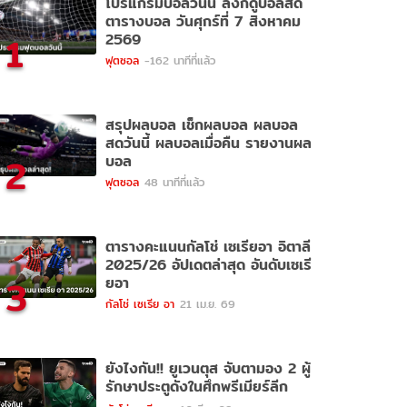
โปรแกรมบอลวันนี้ ลิ้งก์ดูบอลสด
ตารางบอล วันศุกร์ที่ 7 สิงหาคม
1
2569
ฟุตซอล
-162 นาทีที่แล้ว
สรุปผลบอล เช็กผลบอล ผลบอล
สดวันนี้ ผลบอลเมื่อคืน รายงานผล
2
บอล
ฟุตซอล
48 นาทีที่แล้ว
ตารางคะแนนกัลโช่ เซเรียอา อิตาลี
2025/26 อัปเดตล่าสุด อันดับเซเรี
3
ยอา
กัลโช่ เซเรีย อา
21 เม.ย. 69
ยังไงกัน!! ยูเวนตุส จับตามอง 2 ผู้
รักษาประตูดังในศึกพรีเมียร์ลีก