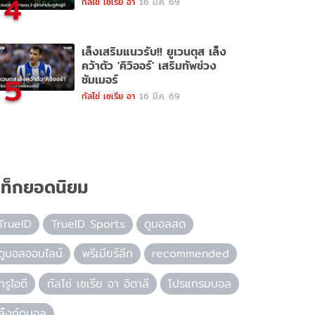
4
กัลโช่ เซเรีย อา
16 มี.ค. 69
เล็งเสริมแนวรับ!! ยูเวนตุส เล็ง
คว้าตัว 'คิวิออร์' เสริมทัพช่วง
5
ซัมเมอร์
กัลโช่ เซเรีย อา
16 มี.ค. 69
ท็กยอดนิยม
TrueID
TrueID Sports
ดูบอลสด
ดูบอลออนไลน์
พรีเมียร์ลีก
recommended
ทรูไอดี
กัลโช่ เซเรีย อา อิตาลี
โปรแกรมบอล
ลิ้งก์ดูบอล