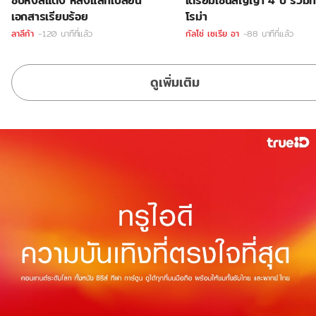
ซบหงส์แดง หลังแลกเปลี่ยน
เตรียมเซ็นสัญญา 4 ปี ร่วมท
เอกสารเรียบร้อย
โรม่า
ลาลีก้า
-120 นาทีที่แล้ว
กัลโช่ เซเรีย อา
-88 นาทีที่แล้ว
ดูเพิ่มเติม