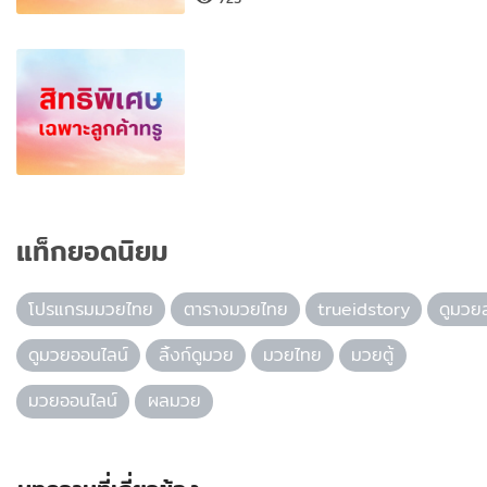
แท็กยอดนิยม
โปรแกรมมวยไทย
ตารางมวยไทย
trueidstory
ดูมวย
ดูมวยออนไลน์
ลิ้งก์ดูมวย
มวยไทย
มวยตู้
มวยออนไลน์
ผลมวย