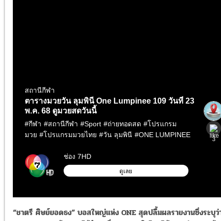
“ชาตรี ศิษย์ยอดธง” บอสใหญ่แห่ง ONE สุดปลื้มผลรายงานซึ่งระบุว่