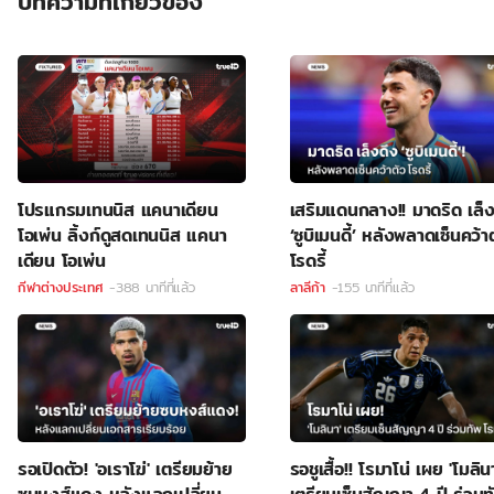
บทความที่เกี่ยวข้อง
โปรแกรมเทนนิส แคนาเดียน
เสริมแดนกลาง!! มาดริด เล็ง
โอเพ่น ลิ้งก์ดูสดเทนนิส แคนา
‘ซูบิเมนดี้’ หลังพลาดเซ็นคว้า
เดียน โอเพ่น
โรดรี้
กีฬาต่างประเทศ
-388 นาทีที่แล้ว
ลาลีก้า
-155 นาทีที่แล้ว
รอเปิดตัว! 'อเราโฆ่' เตรียมย้าย
รอชูเสื้อ!! โรมาโน่ เผย 'โมลิน