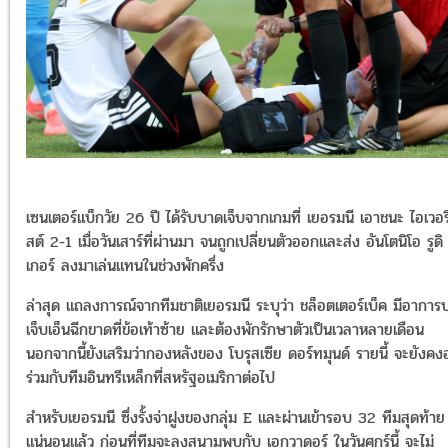
เซนเตอร์แบ็กวัย 26 ปี ได้รับบาดเจ็บจากเกมที่ เยอรมนี เอาชนะ ไอเวอร
สต์ 2-1 เมื่อวันเสาร์ที่ผ่านมา จนถูกเปลี่ยนตัวออกและส่ง อันโตนิโอ รูดิ
เกอร์ ลงมาเล่นแทนในช่วงพักครึ่ง
ล่าสุด แถลงการณ์จากทีมชาติเยอรมนี ระบุว่า ชล็อตเตอร์เบ็ค มีอาการ
เจ็บเอ็นฉีกขาดที่ข้อเท้าซ้าย และต้องพักรักษาตัวเป็นเวลาหลายเดือน
นอกจากนี้ยังเสริมว่ากองหลังของ โบรุสเซีย ดอร์ทมุนด์ รายนี้ จะยังคงอ
ร่วมกับทีมอินทรีเหล็กที่สหรัฐอเมริกาต่อไป
สำหรับเยอรมนี ซึ่งรั้งจ่าฝูงของกลุ่ม E และผ่านเข้ารอบ 32 ทีมสุดท้าย
แน่นอนแล้ว ก่อนที่ทีมจะลงสนามพบกับ เอกวาดอร์ ในวันศุกร์นี้ จะไม่