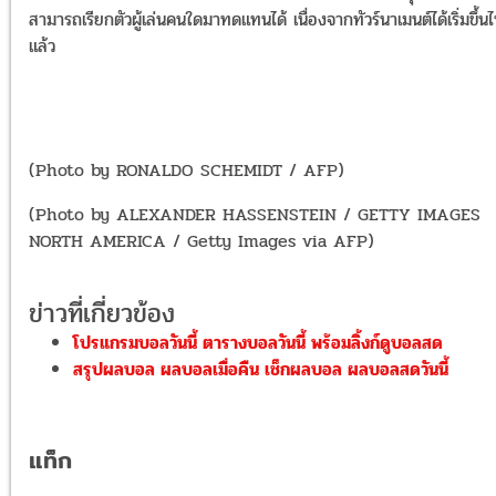
สามารถเรียกตัวผู้เล่นคนใดมาทดแทนได้ เนื่องจากทัวร์นาเมนต์ได้เริ่มขึ้น
แล้ว
(Photo by RONALDO SCHEMIDT / AFP)
(Photo by ALEXANDER HASSENSTEIN / GETTY IMAGES
NORTH AMERICA / Getty Images via AFP)
ข่าวที่เกี่ยวข้อง
โปรแกรมบอลวันนี้ ตารางบอลวันนี้ พร้อมลิ้งก์ดูบอลสด
สรุปผลบอล ผลบอลเมื่อคืน เช็กผลบอล ผลบอลสดวันนี้
แท็ก