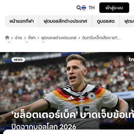
TH
เข้าสู่ระบบ
หน้าแรกกีฬา
ฟุตบอลลีกต่างประเทศ
ดูบอลสด
ฟุต
อ่าน
กีฬา
ฟุตบอลต่างประเทศ
อินทรีเหล็กเสียหาย!!
'ชล็อตเตอร์เบ็ค' บาดเจ็บข้อเท้า ปิดฉากบอลโลก 2026