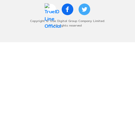
Copyright © True Digital Group Company Limited.
All rights reserved