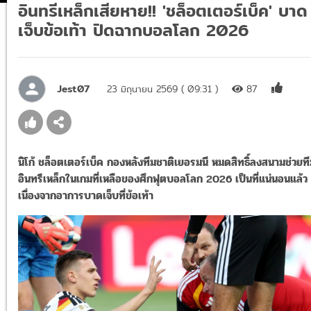
อินทรีเหล็กเสียหาย!! 'ชล็อตเตอร์เบ็ค' บาด
เจ็บข้อเท้า ปิดฉากบอลโลก 2026
Jest07
23 มิถุนายน 2569 ( 09:31 )
87
นิโก้ ชล็อตเตอร์เบ็ค กองหลังทีมชาติเยอรมนี หมดสิทธิ์ลงสนามช่วยท
อินทรีเหล็กในเกมที่เหลือของศึกฟุตบอลโลก 2026 เป็นที่แน่นอนแล้ว
เนื่องจากอาการบาดเจ็บที่ข้อเท้า