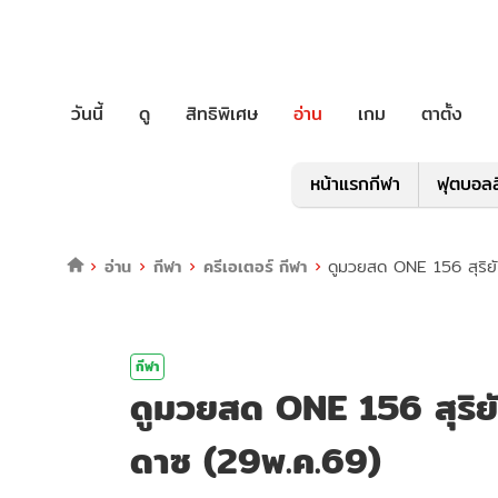
วันนี้
ดู
สิทธิพิเศษ
อ่าน
เกม
ตาตั้ง
หน้าแรกกีฬา
ฟุตบอลล
อ่าน
กีฬา
ครีเอเตอร์ กีฬา
ดูมวยสด ONE 156 สุริย
กีฬา
ดูมวยสด ONE 156 สุริย
ดาซ (29พ.ค.69)