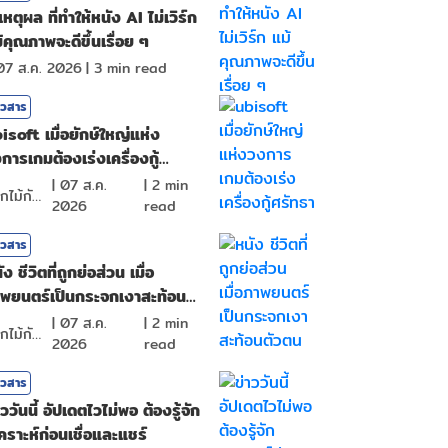
เหตุผล ที่ทำให้หนัง AI ไม่เวิร์ก
้คุณภาพจะดีขึ้นเรื่อย ๆ
07 ส.ค. 2026
|
3
min read
าวสาร
isoft เมื่อยักษ์ใหญ่แห่ง
การเกมต้องเร่งเครื่องกู้
ัทธา
|
07 ส.ค.
|
2
min
ดอกไม้กับสายน้ำ
2026
read
าวสาร
ัง ชีวิตที่ถูกย่อส่วน เมื่อ
พยนตร์เป็นกระจกเงาสะท้อน
วตน
|
07 ส.ค.
|
2
min
ดอกไม้กับสายน้ำ
2026
read
าวสาร
าววันนี้ อัปเดตไวไม่พอ ต้องรู้จัก
เคราะห์ก่อนเชื่อและแชร์