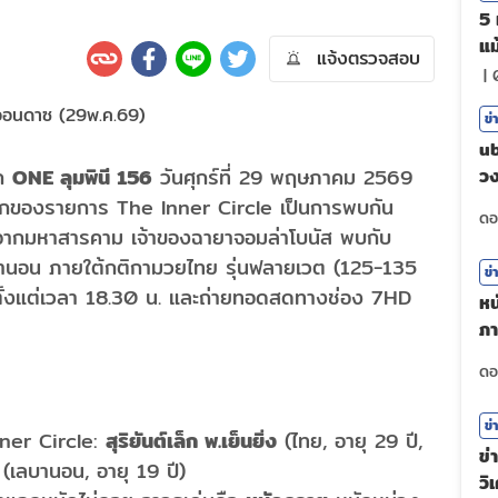
5 
แม
แจ้งตรวจสอบ
|
ข่
ub
ึก
ONE ลุมพินี 156
วันศุกร์ที่ 29 พฤษภาคม 2569
วง
ศร
เอกของรายการ The Inner Circle เป็นการพบกัน
จากมหาสารคาม เจ้าของฉายาจอมล่าโบนัส พบกับ
านอน ภายใต้กติกามวยไทย รุ่นฟลายเวต (125-135
ข่
ั้งแต่เวลา 18.30 น. และถ่ายทอดสดทางช่อง 7HD
หน
ภา
ตั
ข่
ner Circle:
สุริยันต์เล็ก พ.เย็นยิ่ง
(ไทย, อายุ 29 ปี,
ข่
(เลบานอน, อายุ 19 ปี)
วิ