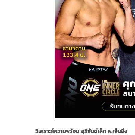
วิเคราะห์ความพร้อม สุริยันต์เล็ก พ.เย็นยิ่ง