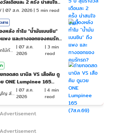
งวัลเดือนละ 2 ครั้ง น่าสนใจ
หม?
V
|
07 ส.ค. 2026
|
5
min read
าวสาร
ื้องหลัง ทำไม "น้ำมันเบนซิน"
ึงแพง และทางออกของคนรัก
ถ?
|
07 ส.ค.
|
3
min
ดอกไม้กับสายน้ำ
2026
read
ฬา
ายทอดสด นาบิล VS เสือคิม ดู
วย ONE Lumpinee 165
ส.ค.69)
|
07 ส.ค.
|
4
min
ภิญโญ ส่องแสง
2026
read
Advertisement
Advertisement