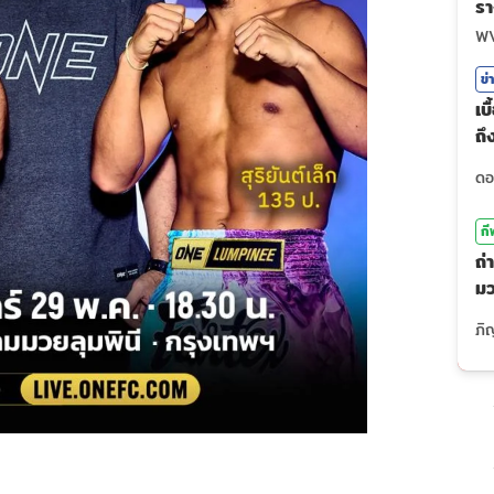
รา
ไ
W
ข่
เบ
ถ
ร
กี
ถ่
ม
(7