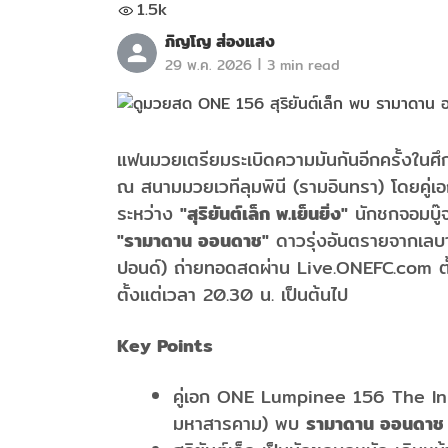
1.5k
ภิญโญ ส่องแสง
|
29 พ.ค. 2026
3 min read
แฟนมวยเตรียมระเบิดความมันกันอีกครั้งในศ
ณ สนามมวยเวทีลุมพินี (รามอินทรา) โดยคู่
ระหว่าง
"สุริยันต์เล็ก พ.เย็นยิ่ง"
นักชกจอมบู๊
"รามาดาน ออนดาช"
ดาวรุ่งอันตรายจากเลบ
ปอนด์) ถ่ายทอดสดผ่าน Live.ONEFC.com ต
ตั้งแต่เวลา 20.30 น. เป็นต้นไป
Key Points
คู่เอก ONE Lumpinee 156 The In
มหาสารคาม) พบ
รามาดาน ออนดาช