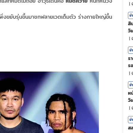
น้าแลกหมัดไม่ถอย อาวุธเด่นคือ
หมัดควาย
หนักหน่วง
|
ิ่งขยับรุ่นขึ้นมาชกฟลายเวตเต็มตัว ร่างกายใหญ่ขึ้น
ข่
สิ
น
วิ
|
ข่
รา
ร
|
ข่
หน
วิ
|
ข่
สล