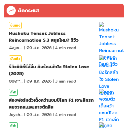
ติดกระแส
บันเทิง
Mushoku Tensei: Jobless
Reincarnation S.3 สนุกไหม? รีวิว
⛰️ภูเขาเล่าไปเรื่อย⛰️
|
09 ส.ค. 2026
|
4
min read
บันเทิง
รีวิวมินิซีรีส์จีน ชิงรักสลักใจ Stolen Love
(2025)
080*******
|
09 ส.ค. 2026
|
3
min read
กีฬา
ส่องฟอร์มตัวเต็งคว้าแชมป์โลก F1 เจาะลึกรถ
สมรรถนะและการตัดสิน
Jaychou
|
09 ส.ค. 2026
|
4
min read
กีฬา