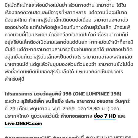
มีหมัดที่หนักและค่อนข้างแม่นยำ ส่วนทางด้าน รามาดาน ได้ใน
เรื่องของความสดและมีอาวุธที่หลากหลาย แต่ความนิ่งจะมีมาก
น้อยแค่ไหน ถ้าหากสุริยันเล็กเดินบดต่อเนื่อง รามาดานจะเอาตัว
รอดอย่างไร แต่ก็น่าคิดอยู่เหมือนกันทางด้านสุริยันเล็ก มักจะแพ้
ทางมวยที่เป็นประเภทเข้าออกว่องไวสเตปเท้าดี ซึ่งรามาดานก็มี
อยู่สุริยันเล็กต้องเปิดเกมแลกตั้งแต่ต้นยก หากหมัดเข้าเป้าก็อาจมี
นับได้ แต่ถ้าหากรามาดานสามารถยืนผ่านยกแรกได้ ยกสองน่าคิด
อยู่เหมือนกันว่าสุริยันเล็กจะเป็นอย่างไร รามาดานอาจจะพลิกกลับ
มาเอาชนะได้ แต่ดูแล้วในมุมมองส่วนตัวมองว่า รามาดานยังไม่นิ่ง
พอที่จะโดนหมัดนับของสุริยันเล็กได้ เเฟนมวยคิดเห็นอย่างไร
สำหรับคู่นี้
โปรแกรมการ มวยวันลุมพินี 156 (ONE LUMPINEE 156)
ระหว่าง
สุริยันต์เล็ก พ.เย็นยิ่ง ปะทะ รามาดาน ออนดาช
วันศุกร์
ที่ 29 เดือน พฤษภาคม พ.ศ. 2569 เวลา:18:30 น. (เวลา
ประเทศไทย) ดูมวยสดวันนี้:
ถ่ายทอดสดทาง
ช่อง 7 HD
และ
Live.ONEFC.com