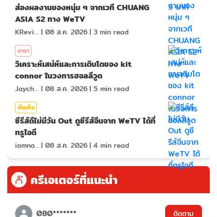
ส่องผลงานของหนุ่ม ๆ จากเวที CHUANG
ASIA S2 ทาง WeTV
KReview
|
08 ส.ค. 2026
|
3
min read
ดารา
วิเคราะห์เสน่ห์และการเติบโตของ kit
connor ในวงการฮอลลีวูด
Jaychou
|
08 ส.ค. 2026
|
5
min read
บันเทิง
ซีรีส์ดีไม่มีวัน Out ดูซีรีส์จีนจาก WeTV ได้ที่
ทรูไอดี
iamnan23
|
08 ส.ค. 2026
|
4
min read
ครีเอเตอร์ที่แนะนำ
080*******
ติดตาม