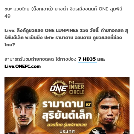
ชนะ มวยไทย (น็อกเอาต์) ยางดำ จิตรเมืองนนท์ ONE ลุมพินี
49
Live: ลิงก์ดูมวยสด ONE LUMPINEE 156 วันนี้: ถ่ายทอดสด สุ
ริยันต์เล็ก พ.เย็นยิ่ง ปะทะ รามาดาน ออนดาช ดูมวยสดที่ช่อง
ไหน?
สามารถรับชมถ่ายทอดสด ได้ทางช่อง
7 HD35
และ
Live.ONEFC.com