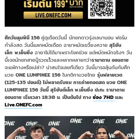
ศึกวันลุมพินี 156
คู่ดุเดือดวันนี้ นักชกดาวรุ่งเลบานอน ฟอร์ม
กำลังสด วันนี้แลกหมัดเดือด ฉายาหมัดเขวี้ยงควาย
สุริยัน
เล็ก พ.เย็นยิ่ง
ฉายาไม่ได้มาเพราะโชคช่วย แต่หมัดหนักจริงๆ วัน
นี้เจอนักชกสายบู๊รวดเร็วและหลากหลายกว่า
รามาดาน ออนดาช
จะแพ้ทางหรือเปล่า? น่าสนใจเลยทีเดียว วันนี้มารอลุ้นกันกับศึก
มวย
ONE LUMPINEE 156
ในกติกามวยไทย
รุ่น
ฟลายเวต
(125-135 ปอนด์) ไม่พลาดรับชม การถ่ายทอดสด มวย ONE
LUMPINEE 156 วันนี้ สุริยันต์เล็ก พ.เย็นยิ่ง ปะทะ รามาดาน
ออนดาช เริ่มเวลา 18:30 น. เป็นต้นไป ทาง
ช่อง 7HD
และ
Live.ONEFC.com