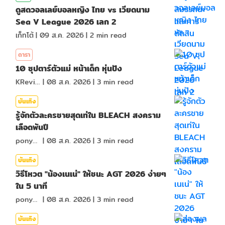
ดูสดวอลเลย์บอลหญิง ไทย vs เวียดนาม
Sea V League 2026 เลก 2
เก็ทโต้
|
09 ส.ค. 2026
|
2
min read
ดารา
10 ซุปตาร์ตัวแม่ หน้าเด็ก หุ่นปัง
KReview
|
08 ส.ค. 2026
|
3
min read
บันเทิง
รู้จักตัวละครชายสุดเท่ใน BLEACH สงคราม
เลือดพันปี
ponydiary
|
08 ส.ค. 2026
|
3
min read
บันเทิง
วิธีโหวต "น้องเนเน่" ให้ชนะ AGT 2026 ง่ายๆ
ใน 5 นาที
ponydiary
|
08 ส.ค. 2026
|
3
min read
บันเทิง