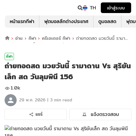
TH
เข้าสู่ระบบ
หน้าแรกกีฬา
ฟุตบอลลีกต่างประเทศ
ดูบอลสด
ฟุต
อ่าน
กีฬา
ครีเอเตอร์ กีฬา
ถ่ายทอดสด มวยวันนี้ รามา
ดาน Vs สุริยันเล็ก สด วันลุมพินี 156
กีฬา
ถ่ายทอดสด มวยวันนี้ รามาดาน Vs สุริยัน
เล็ก สด วันลุมพินี 156
1.0k
|
29 พ.ค. 2026
3 min read
แจ้งตรวจสอบ
แชร์