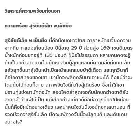
วิเคราะห์ความพร้อมก่อนชก
ความพร้อม สุริยันต์เล็ก พ.เย็นยิ่ง
สุริยันต์เล็ก พ.เย็นยิ่ง
นี่คือนักชกชาวไทย ฉายาหมัดเขวี้ยงควาย
จากทีม ท.แสงเทียนน้อย ปีนี้อายุ 29 ปี ส่วนสูง 160 เซนติเมตร
น้ำหนักก่อนชกอยู่ที่ 135 ปอนด์ ฝีมือไม่ธรรมดา หลายคนคงจะรู้
กันเป็นอย่างดี เขาเป็นนักชกสายบู๊ลุยแหลกมีความอึดถึกทน ล้ม
แล้วลูกขึ้นมาสู้เดินหน้าเปิดหน้าแลกแบบบ้าดีเดือด และทุกวินาที
คือโอกาสทองของเขา เขามักจะพลิกกลับมาเอาชนะได้ ถึงแม้ว่าจะ
โดนนับไปก่อนก็ตาม สภาพจิตใจดีหัวใจสู้เดินร้อย จึงทำให้เขา
ปราบคู่แข่งมานักต่อนัก สองไฟต์ล่าสุดเจอกับนักชกต่างชาติยัง
สะกดคำว่าแพ้ไม่เป็น แต่เสียอย่างเดียวก็คือมีอาวุธน้อยไปหน่อย
นั้นก็คือมีหมัดอย่างเดียว และน่าสนใจวันนี้เจอนักชกเลบานอน ที่
รวดเร็วกว่าสุริยันเล็ก มักจะแพ้ทางวันนี้จะมีลูกแก้ และเดินเกม
อย่างไร?