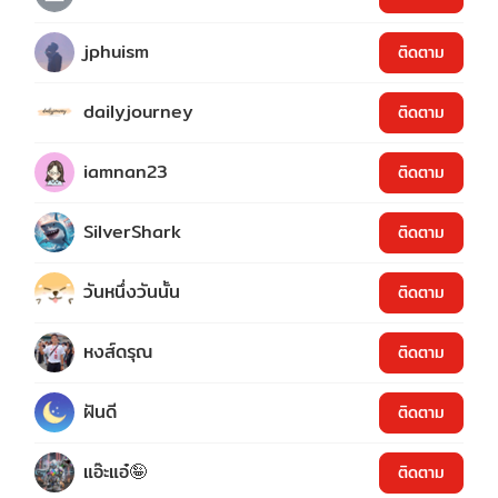
jphuism
ติดตาม
dailyjourney
ติดตาม
iamnan23
ติดตาม
SilverShark
ติดตาม
วันหนึ่งวันนั้น
ติดตาม
หงส์ดรุณ
ติดตาม
ฝันดี
ติดตาม
แอ๊ะแอ๋🤪
ติดตาม