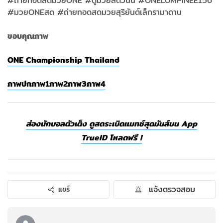
#ถ่ายทอดสดมวยONE ​#ดูมวยสดวันนี้ ​#ONELUMPINEE156
#มวยONEสด ​#ถ่ายทอดสดมวยสุริยันต์เล็กรามาดาน
ขอบคุณภาพ
ONE Championship Thailand
ภาพปก
ภาพ1
ภาพ2
ภาพ3
ภาพ4
ส่องนักบอลตัวเต็ง ดูสดระเบิดแมทช์สุดมันส์บน App
TrueID โหลดฟรี !
แจ้งตรวจสอบ
แชร์