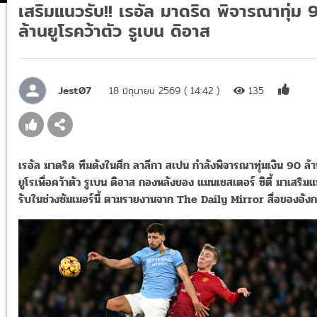
เสริมแนวรับ!! เรอัล มาดริด พิจารณาทุ่ม 
ล้านยูโรคว้าตัว รูเบน ดิอาส
Jest07
18 มิถุนายน 2569 ( 14:42 )
135
เรอัล มาดริด ทีมดังในศึก ลาลีกา สเปน กำลังพิจารณาทุ่มเงิน 90 ล้
ยูโรเพื่อคว้าตัว รูเบน ดิอาส กองหลังของ แมนเชสเตอร์ ซิตี้ มาเสริม
รับในช่วงซัมเมอร์นี้ ตามรายงานจาก The Daily Mirror สื่อของอัง