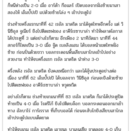
ก็หนีห่างเป็น 2-0 เมื่อ อาร์ด้า กือแลร์ เปิดบอลจากฝั่งซ้ายมาเสา
สองให้ เอ็มบั๊ปเป้ แปด้วยซ้ายโล่ง ๆ เข้าประตูไป
ช่วงท้ายครึ่งแรกนาทีที่ 42 เรอัล มาดริด มาได้จุดโทษอีกครั้ง แต่ วิ
นิซิอุส จูเนียร์ ยิงไปติดเซฟของ อาคีร์เรซาบาล่า ทำให้พลาดโอกาส
ได้ประตูที่ 3 แต่อย่างไรก็ตาม อีกเพียง 2 นาทีถัดมา นาทีที่ 44
สกอร์ก็ไหลเป็น 3-0 เมื่อ จู๊ด เบลลิงแฮม ได้บอลหน้าเขตโทษฝั่ง
ซ้าย ก่อนปั่นด้วยขวา บอลกระดอนพื้นเสียบเสาไกลเข้าไปอย่าง
สวยงาม ทำให้จบครึ่งแรก เรอัล มาดริด นำห่าง 3-0
ครึ่งหลัง เรอัล มาดริด ยังคงเหนือกว่า และได้ลุ้นประตูอย่างต่อ
เนื่อง นาทีที่ 62 เอ็มบั๊ปเป้ ได้บอลจาก วินิซิอุส ก่อนจะยิงด้วยซ้าย
ไปติดเซฟของ อาคีร์เรซาบาล่า หวุดหวิด
อย่างไรก็ตาม ช่วงท้ายเกมนาทีที่ 83 เรอัล มาดริด ก็มาได้ประตูปิด
ท้ายเป็น 4-0 เมื่อ โรดรีโก้ ยิงไปติดบล็อก บอลกระดอนออกมาเข้า
ทาง อัลบาโร่ การ์เรราส ที่เก็บบอลได้ ก่อนจะสับไกยิงเสียบเสาไกล
เข้าประตูไปแบบเด็ดขาด
ทำให้จบเกม เรอัล มาดริด เอาชนะ บาเลนเซีย ขาดลอย 4-0 เก็บ