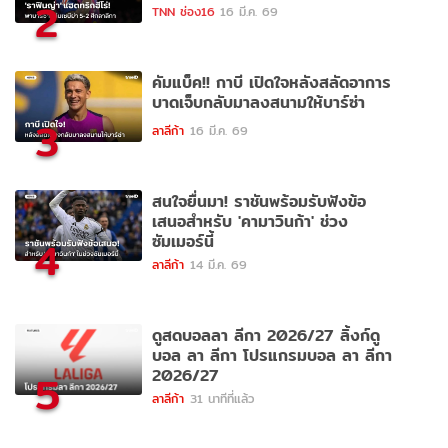
2
TNN ช่อง16
16 มี.ค. 69
คัมแบ็ค!! กาบี เปิดใจหลังสลัดอาการ
บาดเจ็บกลับมาลงสนามให้บาร์ซ่า
3
ลาลีก้า
16 มี.ค. 69
สนใจยื่นมา! ราชันพร้อมรับฟังข้อ
เสนอสำหรับ 'คามาวินก้า' ช่วง
ซัมเมอร์นี้
4
ลาลีก้า
14 มี.ค. 69
ดูสดบอลลา ลีกา 2026/27 ลิ้งก์ดู
บอล ลา ลีกา โปรแกรมบอล ลา ลีกา
2026/27
5
ลาลีก้า
31 นาทีที่แล้ว