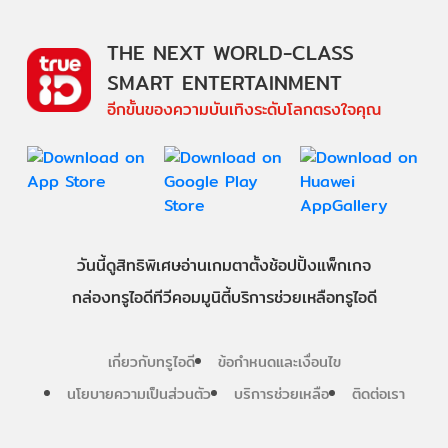
THE NEXT WORLD-CLASS
SMART ENTERTAINMENT
อีกขั้นของความบันเทิงระดับโลกตรงใจคุณ
วันนี้
ดู
สิทธิพิเศษ
อ่าน
เกม
ตาตั้ง
ช้อปปิ้ง
แพ็กเกจ
กล่องทรูไอดีทีวี
คอมมูนิตี้
บริการช่วยเหลือทรูไอดี
เกี่ยวกับทรูไอดี
ข้อกำหนดและเงื่อนไข
นโยบายความเป็นส่วนตัว
บริการช่วยเหลือ
ติดต่อเรา