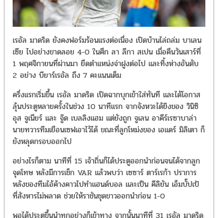
เรอัล มาดริด ยังคงฟอร์มร้อนแรงต่อเนื่อง เปิดบ้านไล่ถล่ม บาเลน
เซีย ไปอย่างขาดลอย 4-0 ในศึก ลา ลีกา สเปน เมื่อคืนวันเสาร์ที่
1 พฤศจิกายนที่ผ่านมา ยึดตำแหน่งจ่าฝูงต่อไป และทิ้งห่างอันดับ
2 อย่าง บียาร์เรอัล ถึง 7 คะแนนเต็ม
ครึ่งแรกเริ่มขึ้น เรอัล มาดริด เปิดฉากบุกเข้าใส่ทันที และได้โอกาส
ลุ้นประตูหลายครั้งในช่วง 10 นาทีแรก จากจังหวะได้ยิงของ วินิซิ
อุส จูเนียร์ และ จู๊ด เบลลิงแฮม แต่ยังถูก จูเลน อาคีร์เรซาบาล่า
นายทวารทีมเยือนเซฟเอาไว้ได้ ขณะที่ลูกโหม่งของ เอแดร์ มิลิเตา ก็
ยังหลุดกรอบออกไป
อย่างไรก็ตาม นาทีที่ 15 เจ้าถิ่นก็ได้ประตูออกนำก่อนจนได้จากลูก
จุดโทษ หลังมีการเช็ก VAR แล้วพบว่า เซซาร์ ตาร์เรก้า ปราการ
หลังของทีมไอ้ค้างคาวไปทำแฮนด์บอล และเป็น คีลิยัน เอ็มบั๊ปเป้
ที่สังหารไม่พลาด ช่วยให้ราชันชุดขาวออกนำก่อน 1-0
พอได้ประตูขึ้นนำทุกอย่างก็เข้าทาง จากนั้นนาทีที่ 31 เรอัล มาดริด