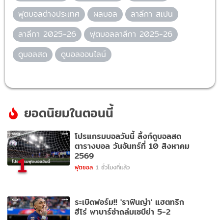
ฟุตบอลต่างประเทศ
ผลบอล
ลาลีกา สเปน
ลาลีกา 2025-26
ฟุตบอลลาลีกา 2025-26
ดูบอลสด
ดูบอลออนไลน์
ยอดนิยมในตอนนี้
โปรแกรมบอลวันนี้ ลิ้งก์ดูบอลสด
ตารางบอล วันจันทร์ที่ 10 สิงหาคม
2569
1
ฟุตซอล
1 ชั่วโมงที่แล้ว
ระเบิดฟอร์ม!! 'ราฟินญ่า' แฮตทริก
ฮีโร่ พาบาร์ซ่าถล่มเซบีย่า 5-2