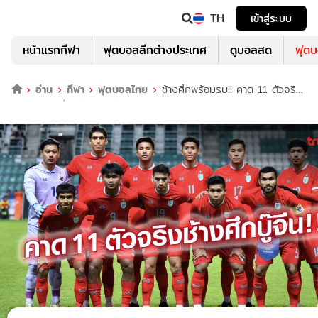
TH
เข้าสู่ระบบ
หน้าแรกกีฬา
ฟุตบอลลีกต่างประเทศ
ดูบอลสด
ฟุต
อ่าน
กีฬา
ฟุตบอลไทย
ช้างศึกพร้อมรบ!! คาด 11 ตัวจริง
"ไทย ปะทะ จีน" นัดแรกคัดบอลโลก 16 พ.ย.