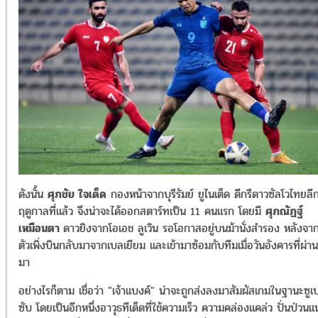
ดังนั้น
ศุภชัย ใจเด็ด
กองหน้าจากบุรีรัมย์ ยูไนเต็ด ดีกรีดาวซัลโวไทยลี
ฤดูกาลที่แล้ว จึงน่าจะได้ออกสตาร์ทเป็น 11 คนแรก โดยมี
ศุภณัฏฐ์
เหมือนตา
ดาวยิงจากโอเอช ลูเวิน รอโอกาสอยู่บนม้านั่งสำรอง หลังจาก
ตัวเพิ่งบินกลับมาจากเบลเยียม และเข้ามาซ้อมกับทีมเมื่อวันอังคารที่ผ่าน
มา
อย่างไรก็ตาม เชื่อว่า "เจ้าแบงค์" น่าจะถูกส่งลงมาสัมผัสเกมในฐานะซูเ
ซับ โดยเป็นอีกหนึ่งอาวุธทีเด็ดที่ใช้ความเร็ว ความคล่องแคล่ว ปั่นป่วนแ