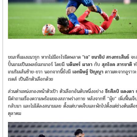
ขณะที่แผงแนวรุก หากไม่มีอะไรผิดพลาด
"เจ" ชนาธิป สรงกระสินธ์
จะ
ปั้นเกมเป็นเพลย์เมกเกอร์ โดยมี
บดินทร์ ผาลา
กับ
สุภโชค สารชาติ
ท
เกมริมเส้นซ้าย-ขวา นอกจากนี้ยังมี
เอกนิษฐ์ ปัญญา
ดาวเตะจากอูราวะ
เรดส์ เป็นอีกตัวเลือกด้วย
ส่วนตำแหน่งกองหน้าตัวเป้า ตัวเลือกอันดับหนึ่งอย่าง
ธีรศิลป์ แดงดา
ย
มีคำถามเรื่องความพร้อมของสภาพร่างกาย หลังจากที่ "มุ้ย" เพิ่งฟื้นเจ็
กลับมา และไม่ได้ลงสนามเลย ตั้งแต่บาดเจ็บและพักไปตั้งแต่ช่วงต้นเดือ
ตุลาคม