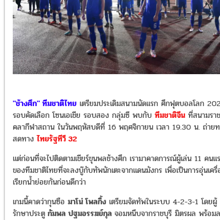
"ช้างศึก" ทีมชาติไทย
เตรียมประเดิมสนามนัดแรก ศึกฟุตบอลโลก 20
รอบคัดเลือก โซนเอเชีย รอบสอง กลุ่มซี พบกับ
ทีมชาติจีน
ที่สนามราช
คลากีฬาสถาน ในวันพฤหัสบดีที่ 16 พฤศจิกายน เวลา 19.30 น. ถ่าย
สดทาง
ไทยรัฐทีวี 32
แต่ก่อนที่จะไปติดตามเชียร์ขุนพลช้างศึก เรามาคาดการณ์ผู้เล่น 11 คนแ
ของทีมชาติไทยที่จะลงบู๊กับทัพนักเตะจากแดนมังกร เพื่อเป็นการอุ่นเครื่
เรียกน้ำย่อยกันก่อนดีกว่า
เกมนี้คาดว่ากุนซือ
มาโน่ โพลกิ้ง
เตรียมจัดทัพในระบบ 4-2-3-1 โดยผู้
รักษาประตู
กัมพล ปฐมอรรฆย์กุล
จอมหนึบจากราชบุรี มิตรผล พร้อม