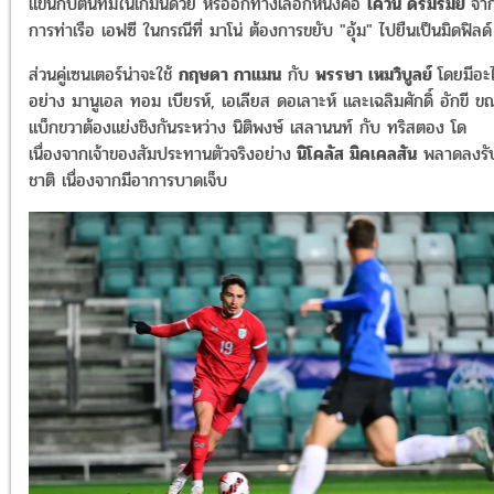
แขนกัปตันทีมในเกมนี้ด้วย หรืออีกทางเลือกหนึ่งคือ
เควิน ดีรมรัมย์
จา
การท่าเรือ เอฟซี ในกรณีที่ มาโน่ ต้องการขยับ "อุ้ม" ไปยืนเป็นมิดฟิลด
ส่วนคู่เซนเตอร์น่าจะใช้
กฤษดา กาแมน
กับ
พรรษา เหมวิบูลย์
โดยมีอะ
อย่าง มานูเอล ทอม เบียรห์, เอเลียส ดอเลาะห์ และเฉลิมศักดิ์ อักขี ขณ
แบ็กขวา
ต้องแย่งชิงกันระหว่าง นิติพงษ์ เสลานนท์ กับ ทริสตอง โด
เนื่องจากเจ้าของสัมประทานตัวจริงอย่าง
นิโคลัส มิคเคลสัน
พลาดลงรับ
ชาติ เนื่องจากมีอาการบาดเจ็บ