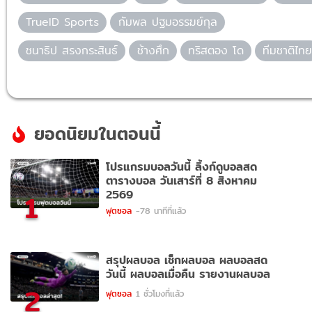
TrueID Sports
กัมพล ปฐมอรรฆย์กุล
ชนาธิป สรงกระสินธ์
ช้างศึก
ทริสตอง โด
ทีมชาติไท
ยอดนิยมในตอนนี้
โปรแกรมบอลวันนี้ ลิ้งก์ดูบอลสด
ตารางบอล วันเสาร์ที่ 8 สิงหาคม
2569
1
ฟุตซอล
-78 นาทีที่แล้ว
สรุปผลบอล เช็กผลบอล ผลบอลสด
วันนี้ ผลบอลเมื่อคืน รายงานผลบอล
2
ฟุตซอล
1 ชั่วโมงที่แล้ว