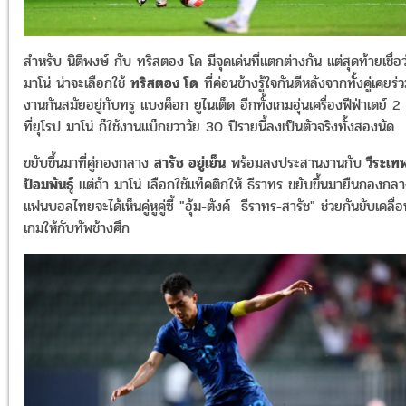
สำหรับ นิติพงษ์ กับ ทริสตอง โด มีจุดเด่นที่แตกต่างกัน แต่สุดท้ายเชื่อว
มาโน่ น่าจะเลือกใช้
ทริสตอง โด
ที่ค่อนข้างรู้ใจกันดีหลังจากทั้งคู่เคยร่
งานกันสมัยอยู่กับทรู แบงค็อก ยูไนเต็ด อีกทั้งเกมอุ่นเครื่องฟีฟ่าเดย์ 2
ที่ยุโรป มาโน่ ก็ใช้งานแบ็กขวาวัย 30 ปีรายนี้ลงเป็นตัวจริงทั้งสองนัด
ขยับขึ้นมาที่คู่กองกลาง
สารัช อยู่เย็น
พร้อมลงประสานงานกับ
วีระเท
ป้อมพันธุ์
แต่ถ้า มาโน่ เลือกใช้แท็คติกให้ ธีราทร ขยับขึ้นมายืนกองกล
แฟนบอลไทยจะได้เห็นคู่หูคู่ซี้ "อุ้ม-ตังค์ ธีราทร-สารัช" ช่วยกันขับเคลื่
เกมให้กับทัพช้างศึก