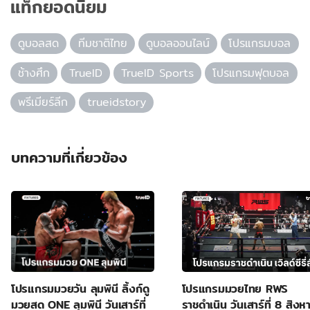
แท็กยอดนิยม
ดูบอลสด
ทีมชาติไทย
ดูบอลออนไลน์
โปรแกรมบอล
ช้างศึก
TrueID
TrueID Sports
โปรแกรมฟุตบอล
พรีเมียร์ลีก
trueidstory
บทความที่เกี่ยวข้อง
โปรแกรมมวยวัน ลุมพินี ลิ้งก์ดู
โปรแกรมมวยไทย RWS
มวยสด ONE ลุมพินี วันเสาร์ที่
ราชดำเนิน วันเสาร์ที่ 8 สิง