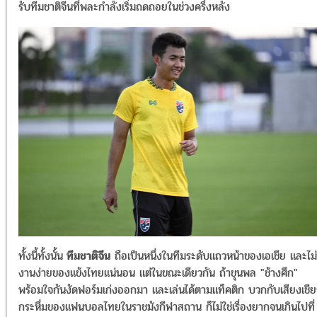
รับทีมชาติจีนที่พละกำลังเริ่มถดถอยในช่วงครึ่งหลัง
ทั้งนี้ทั้งนั้น
ทีมชาติจีน
ถือเป็นหนึ่งในทีมระดับแถวหน้าของเอเชีย และไม่
งานง่ายของแข้งไทยแน่นอน แต่ในขณะเดียวกัน ถ้าขุนพล "ช้างศึก"
พร้อมใจกันงัดฟอร์มเก่งออกมา และเล่นได้ตามแท็คติก บวกกับเสียงเชียร
กระหึ่มของแฟนบอลไทยในราชมังกีฬาสถาน ก็ไม่ใช่เรื่องยากจนเกินไปที่