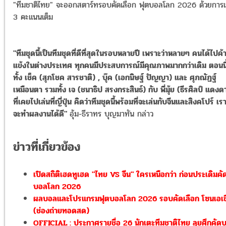
"ทีมชาติไทย" จะออกสตาร์ทรอบคัดเลือก ฟุตบอลโลก 2026 ด้วยการเ
3 คะแนนเต็ม
"ทีมชุดนี้เป็นทีมชุดที่ดีที่สุดในรอบหลายปี เพราะว่าหลายๆ คนได้ไปค้
แข้งในต่างประเทศ ทุกคนมีประสบการณ์มีคุณภาพมากกว่าเดิม ตอนนี้
ทั้ง เช็ค (สุภโชค สารชาติ) , บุ๊ค (เอกนิษฐ์ ปัญญา) และ ศุภณัฏฐ์
เหมือนตา รวมทั้ง เจ (ชนาธิป สรงกระสินธ์) กับ พี่มุ้ย (ธีรศิลป์ แดงด
ที่เคยไปเล่นที่ญี่ปุ่น คิดว่าทีมชุดนี้พร้อมที่จะเล่นกับจีนและสิงคโปร์ เรา
จะทำผลงานได้ดี"
อุ้ม-ธีราทร บุญมาทัน กล่าว
ข่าวที่เกี่ยวข้อง
เปิดสถิติเฮดทูเฮด "ไทย VS จีน" ใครเหนือกว่า ก่อนประเดิมคั
บอลโลก 2026
ผลบอลและโปรแกรมฟุตบอลโลก 2026 รอบคัดเลือก โซนเอเช
(ช่องถ่ายทอดสด)
OFFICIAL : ประกาศรายชื่อ 26 นักเตะทีมชาติไทย ลุยศึกคัด