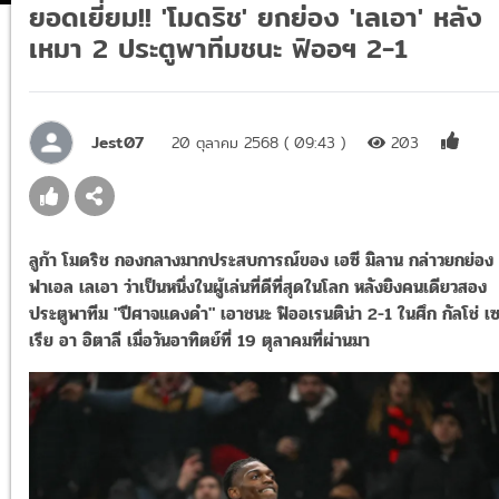
ยอดเยี่ยม!! 'โมดริช' ยกย่อง 'เลเอา' หลัง
เหมา 2 ประตูพาทีมชนะ ฟิออฯ 2-1
Jest07
20 ตุลาคม 2568 ( 09:43 )
203
ลูก้า โมดริช กองกลางมากประสบการณ์ของ เอซี มิลาน กล่าวยกย่อง
ฟาเอล เลเอา ว่าเป็นหนึ่งในผู้เล่นที่ดีที่สุดในโลก หลังยิงคนเดียวสอง
ประตูพาทีม "ปีศาจแดงดำ" เอาชนะ ฟิออเรนติน่า 2-1 ในศึก กัลโช่ เ
เรีย อา อิตาลี เมื่อวันอาทิตย์ที่ 19 ตุลาคมที่ผ่านมา