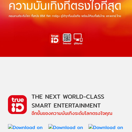
THE NEXT WORLD-CLASS
SMART ENTERTAINMENT
อีกขั้นของความบันเทิงระดับโลกตรงใจคุณ