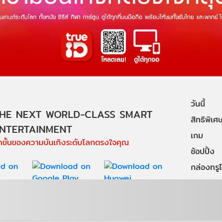
วันนี้
HE NEXT WORLD-CLASS SMART
สิทธิพิเศ
NTERTAINMENT
เกม
ีกขั้นของความบันเทิงระดับโลกตรงใจคุณ
ช้อปปิ้ง
กล่องทรูไอ
บริการช่ว
ดี