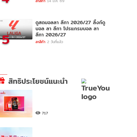
ลาลีก้า
14 มี.ค. 69
ดูสดบอลลา ลีกา 2026/27 ลิ้งก์ดู
บอล ลา ลีกา โปรแกรมบอล ลา
5
ลีกา 2026/27
ลาลีก้า
2 วันที่แล้ว
สิทธิประโยชน์แนะนำ
717