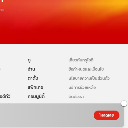
ดู
เกี่ยวกับทรูไอดี
ษ
อ่าน
ข้อกำหนดและเงื่อนไข
ตาตั้ง
นโยบายความเป็นส่วนตัว
แพ็กเกจ
บริการช่วยเหลือ
ดีทีวี
คอมมูนิตี้
ติดต่อเรา
ยเหลือทรูไอ
โหลดเลย