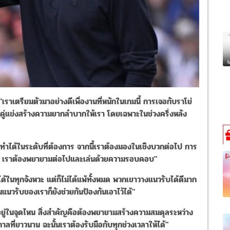
"เราเตรียมตัวมาอย่างดีเพื่องานที่หนักในเกมนี้ การเจอกับราโย่
้วย คู่แข่งสร้างความยากลำบากให้เรา โดยเฉพาะในช่วงครึ่งหลัง
าจะทำได้ในระดับที่ต้องการ จากนี้เราต้องมองในเชิงบวกต่อไป การ
ายน เราต้องพยายามต่อไปและเล่นด้วยความรอบคอบ"
งได้ในทุกจังหวะ แต่ก็ไม่ได้แพ้ทั้งหมด พวกเขาวางแนวรับได้ดีมาก
แนวรับของเราก็ยังช่วยกันป้องกันเอาไว้ได้"
าอยู่ในจุดไหน สิ่งสำคัญคือต้องพยายามสร้างความสมดุลระหว่าง
กาลที่ยาวนาน ฉะนั้นเราต้องรับมือกับทุกช่วงเวลาให้ได้"