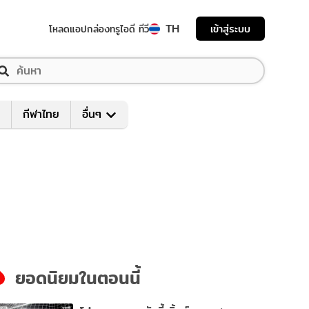
TH
เข้าสู่ระบบ
โหลดแอป
กล่องทรูไอดี ทีวี
กีฬาไทย
อื่นๆ
ยอดนิยมในตอนนี้