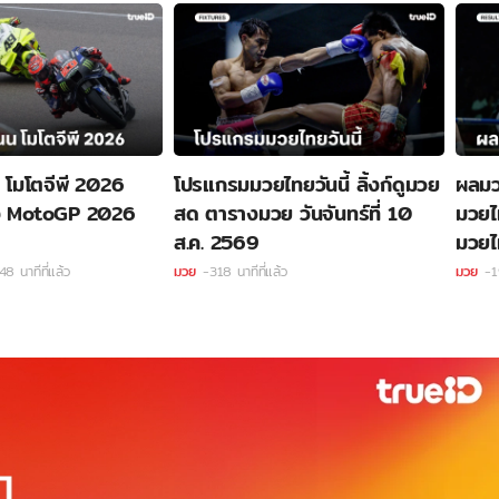
โมโตจีพี 2026
โปรแกรมมวยไทยวันนี้ ลิ้งก์ดูมวย
ผลมว
่ง MotoGP 2026
สด ตารางมวย วันจันทร์ที่ 10
มวยไท
ส.ค. 2569
มวยไ
48 นาทีที่แล้ว
มวย
-318 นาทีที่แล้ว
มวย
-1