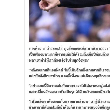
ทางด้าน ชาบี อลอนโซ่ กุนซือของเรอัล มาดริด เผยว่า
เป็นเรื่องยากมากที่เราจะเล่นให้ดีรวมถึงเมื่อปีก่อนด
พวกเขาทำให้เราต้องเร่งรีบในทุกจังหวะ"
"หลังจบเกมที่แอนฟิลด์ วันนี้เป็นอีกหนึ่งเกมยากที่เร
แข่งขันยังอีกยาวไกล ตอนนี้เพิ่งจะแค่เดือนพฤศจิก
"อย่างเกมนี้มีความเข้มข้นมากๆ เราไม่ได้เอาชนะคู่แข่
และเปลี่ยนจังหวะจากรับเป็นรุกได้ดี แต่ในขณะเดียวกัน
"ครึ่งหลังเราต้องเจอกับความยากลำบาก เรารู้ดีว่าเร
ช่วงเวลาที่ดีและไม่ดีเข้าด้วยกัน เพราะการแข่งขันมีฤดู