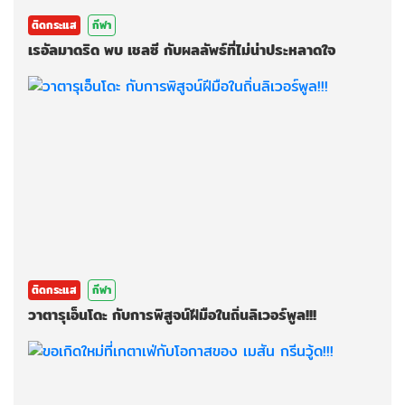
ติดกระแส
กีฬา
เรอัลมาดริด พบ เชลซี กับผลลัพธ์ที่ไม่น่าประหลาดใจ
ติดกระแส
กีฬา
วาตารุเอ็นโดะ กับการพิสูจน์ฝีมือในถิ่นลิเวอร์พูล!!!