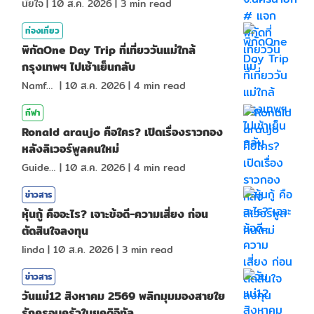
นัยใจ
|
10 ส.ค. 2026
|
3
min read
ท่องเที่ยว
พิกัดOne Day Trip ที่เที่ยววันแม่ใกล้
กรุงเทพฯ ไปเช้าเย็นกลับ
NamfahPhupha
|
10 ส.ค. 2026
|
4
min read
กีฬา
Ronald araujo คือใคร? เปิดเรื่องราวกอง
หลังลิเวอร์พูลคนใหม่
GuideKop
|
10 ส.ค. 2026
|
4
min read
ข่าวสาร
หุ้นกู้ คืออะไร? เจาะข้อดี-ความเสี่ยง ก่อน
ตัดสินใจลงทุน
linda
|
10 ส.ค. 2026
|
3
min read
ข่าวสาร
วันแม่12 สิงหาคม 2569 พลิกมุมมองสายใย
รักครอบครัวในยุคดิจิทัล