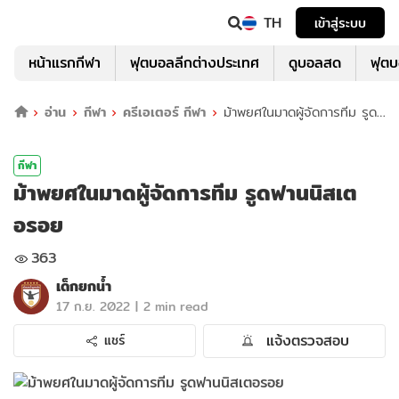
TH
เข้าสู่ระบบ
หน้าแรกกีฬา
ฟุตบอลลีกต่างประเทศ
ดูบอลสด
ฟุต
อ่าน
กีฬา
ครีเอเตอร์ กีฬา
ม้าพยศในมาดผู้จัดการทีม รูด
ฟานนิสเตอรอย
กีฬา
ม้าพยศในมาดผู้จัดการทีม รูดฟานนิสเต
อรอย
363
เด็กยกน้ำ
|
17 ก.ย. 2022
2 min read
แจ้งตรวจสอบ
แชร์