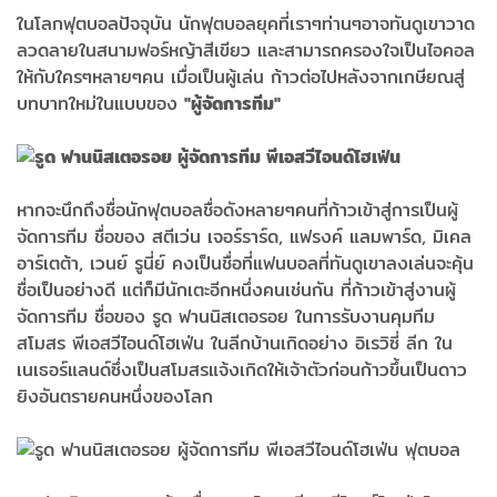
ในโลกฟุตบอลปัจจุบัน นักฟุตบอลยุคที่เราๆท่านๆอาจทันดูเขาวาด
ลวดลายในสนามฟอร์หญ้าสีเขียว และสามารถครองใจเป็นไอคอล
ให้กับใครๆหลายๆคน เมื่อเป็นผู้เล่น ก้าวต่อไปหลังจากเกษียณสู่
บทบาทใหม่ในแบบของ
"ผู้จัดการทีม"
หากจะนึกถึงชื่อนักฟุตบอลชื่อดังหลายๆคนที่ก้าวเข้าสู่การเป็นผู้
จัดการทีม ชื่อของ สตีเว่น เจอร์ราร์ด, แฟรงค์ แลมพาร์ด, มิเคล
อาร์เตต้า, เวนย์ รูนี่ย์ คงเป็นชื่อที่แฟนบอลที่ทันดูเขาลงเล่นจะคุ้น
ชื่อเป็นอย่างดี แต่ก็มีนักเตะอีกหนึ่งคนเช่นกัน ที่ก้าวเข้าสู่งานผู้
จัดการทีม ชื่อของ รูด ฟานนิสเตอรอย ในการรับงานคุมทีม
สโมสร พีเอสวีไอนด์โฮเฟ่น ในลีกบ้านเกิดอย่าง อิเรวิซี่ ลีก ใน
เนเธอร์แลนด์ซึ่งเป็นสโมสรแจ้งเกิดให้เจ้าตัวก่อนก้าวขึ้นเป็นดาว
ยิงอันตรายคนหนึ่งของโลก