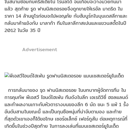
ในสนามซ้อมกับคริสเตียโน่ โรนัลโด้ จนเกือบจะวางมวยกันมา
แล้ว สุดท้าย รูด ฟานนิสเตอรอยจึงถูกขายให้เรอัล มาดริด ใน
ราคา 14 ล้านยูโรก่อนจะไปผจญภัย กับฮัมบูร์กในบุนเดสลีกาและ
กลับมาค้าแข้งกับ มาลาก้า ทีมในลาลีกาสเปนและแขวนสตั๊ดในปี
2012 ในวัย 35 ปี
Advertisement
การกลับมาของ รุด ฟานนิสเตอรอย ในบทบาทผู้จัดการทีม ใน
การคุมทัพ พีเอสวี ไอนด์โฮเฟ่น ทีมดังในลีก เอเรดิวิซี่ ฮอลแลนด์
และทำผลงานเกาะกับหัวตารางบนของลีก 6 นัด ชนะ 5 แพ้ 1 รั้ง
อันดับสามในขณะนี้ และเป็นกุนซือหนุ่มที่น่าจับตามอง และท้าย
ที่สุดตัวเขาเองก็ได้ขอโทษ เซอร์อเล็กซ์ เฟอร์กูสัน ต่อเหตุการณ์ที่
เกิดขึ้นในช่วงปีสุดท้าย ในการลงเล่นที่แมนเชสเตอร์ยูไนเต็ด