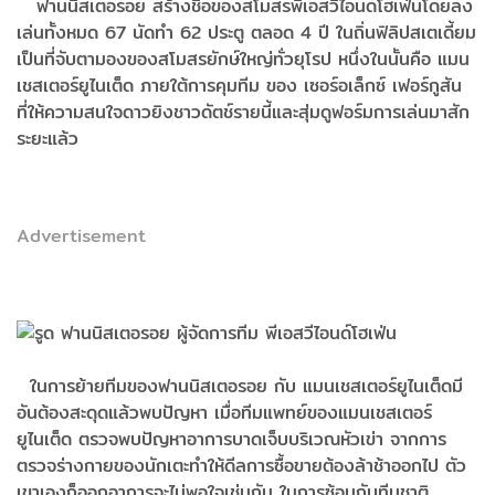
ฟานนิสเตอรอย สร้างชื่อของสโมสรพีเอสวีไอนด์โฮเฟ่นโดยลง
เล่นทั้งหมด 67 นัดทำ 62 ประตู ตลอด 4 ปี ในถิ่นฟิลิปสเตเดี้ยม
เป็นที่จับตามองของสโมสรยักษ์ใหญ่ทั่วยุโรป หนึ่งในนั้นคือ แมน
เชสเตอร์ยูไนเต็ด ภายใต้การคุมทีม ของ เซอร์อเล็กซ์ เฟอร์กูสัน
ที่ให้ความสนใจดาวยิงชาวดัตช์รายนี้และสุ่มดูฟอร์มการเล่นมาสัก
ระยะแล้ว
Advertisement
ในการย้ายทีมของฟานนิสเตอรอย กับ แมนเชสเตอร์ยูไนเต็ดมี
อันต้องสะดุดแล้วพบปัญหา เมื่อทีมแพทย์ของแมนเชสเตอร์
ยูไนเต็ด ตรวจพบปัญหาอาการบาดเจ็บบริเวณหัวเข่า จากการ
ตรวจร่างกายของนักเตะทำให้ดีลการซื้อขายต้องล้าช้าออกไป ตัว
เขาเองก็ออกอาการจะไม่พอใจเช่นกัน ในการซ้อมกับทีมชาติ