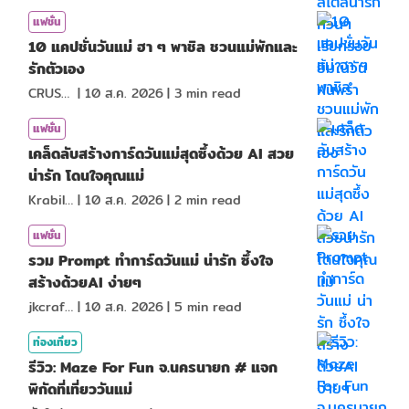
แฟชั่น
10 แคปชั่นวันแม่ ฮา ๆ พาชิล ชวนแม่พักและ
รักตัวเอง
CRUSHที่แปลว่าแอบชอบ
|
10 ส.ค. 2026
|
3
min read
แฟชั่น
เคล็ดลับสร้างการ์ดวันแม่สุดซึ้งด้วย AI สวย
น่ารัก โดนใจคุณแม่
KrabiInsight
|
10 ส.ค. 2026
|
2
min read
แฟชั่น
รวม Prompt ทำการ์ดวันแม่ น่ารัก ซึ้งใจ
สร้างด้วยAI ง่ายๆ
jkcraf98
|
10 ส.ค. 2026
|
5
min read
ท่องเที่ยว
รีวิว: Maze For Fun จ.นครนายก # แจก
พิกัดที่เที่ยววันแม่