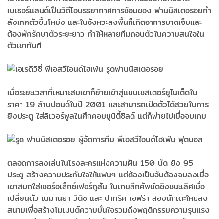
เนเธอร์แลนด์เป็นวิดีโอบรรยากาศการซ้อมของ ฟานนิสเตอรอยกำ
ลังเทคตัวขึ้นโหม่ง และในจังหวะลงพื้นก็เกิดอาการบาดเจ็บและ
ต้องพักรักษาตัวระยะยาว ทำให้หลายทีมถอนตัวในความสนใจใน
ตัวเขาทันที
เมื่อระยะเวลาที่เหมาะสมเขาก็ย้ายเข้าสู่แมนเชสเตอร์ยูไนเต็ดใน
ราคา 19 ล้านปอนด์ในปี 2001 และสามารถเปิดตัวได้สวยในการ
ยิงประตู ใส่ลิเวอร์พูลในศึกคอมมูนิตี้ชิลด์ แต่ก็พ่ายไปเมื่อจบเกม
ตลอดการลงเล่นในโรงละครแห่งความฝัน 150 นัด ยิง 95
ประตู สร้างความประทับใจให้แฟนๆ แต่ต้องเป็นอันต้องจบลงเมื่อ
เขาสบถใส่เซอร์อเล็กซ์เฟอร์กูสัน ในเกมลีกคัพนัดชิงชนะเลิศเมื่อ
เปลี่ยนตัว เนมานย่า วิดิช และ ปาทริค เอฟร่า สองนักเตะใหม่ลง
สนามเพื่อสร้างโมเมนต์ความมั่นใจรวมถึงพฤติกรรมความรุนแรง