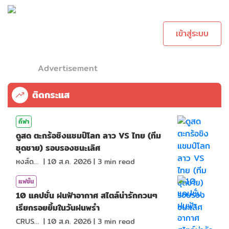
เพื่อทำการคอม
เม้นต์
เข้าสู่ระบบ
Advertisement
ติดกระแส
กีฬา
ดูสด ตะกร้อชิงแชมป์โลก ลาว VS ไทย (ทีม
ชุดชาย) รอบรองชนะเลิศ
หงส์ดรุณ
|
10 ส.ค. 2026
|
3
min read
แฟชั่น
10 แคปชั่น ฝนฟ้าอากาศ สไตล์น่ารักกวนๆ
เรียกรอยยิ้มในวันฝนพรำ
CRUSHที่แปลว่าแอบชอบ
|
10 ส.ค. 2026
|
3
min read