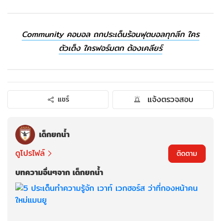
Community คอบอล ถกประเด็นร้อนฟุตบอลทุกลีก ใคร
ตัวเต็ง ใครฟอร์มตก ต้องเคลียร์
แจ้งตรวจสอบ
แชร์
เด็กยกน้ำ
ดูโปรไฟล์
ติดตาม
บทความอื่นๆจาก เด็กยกน้ำ