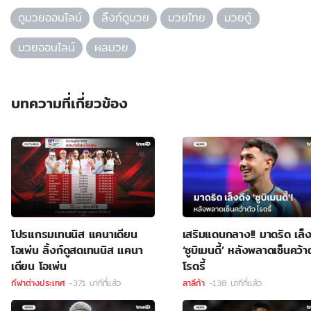
ดูมวยออนไลน์
ลิ้งก์ดูมวย
มวยไทย
มวยตู้
มวยออนไลน์
ผลมวย
บทความที่เกี่ยวข้อง
โปรแกรมเทนนิส แคนาเดียน
เสริมแดนกลาง!! มาดริด เล็ง
โอเพ่น ลิ้งก์ดูสดเทนนิส แคนา
‘ซูบิเมนดี้’ หลังพลาดเซ็นคว้า
เดียน โอเพ่น
โรดรี้
กีฬาต่างประเทศ
-371 นาทีที่แล้ว
ลาลีก้า
-138 นาทีที่แล้ว