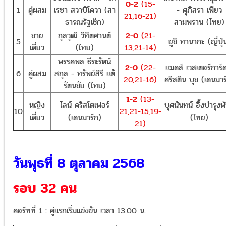
0-2
(15-
1
คู่ผสม
เรซา สวาบิโควา (สา
- ศุภิสรา เพียว
21,16-21)
ธารณรัฐเช็ก)
สามพราน (ไทย)
ชาย
กุลวุฒิ วิทิตศานต์
2-0
(21-
5
ยูชิ ทานากะ (ญี่ปุ่
เดี่ยว
(ไทย)
13,21-14)
พรรคพล ธีระรัตน์
2-0
(22-
แมดส์ เวสเตอร์การ์
6
คู่ผสม
สกุล - ทรัพย์สิรี แต้
20,21-16)
คริสติน บุช (เดนมาร
รัตนชัย (ไทย)
1-2
(13-
หญิง
ไลน์ คริสโตเฟอร์
บุศนันทน์ อึ๊งบํารุงพั
10
21,21-15,19-
เดี่ยว
(เดนมาร์ก)
(ไทย)
21)
วันพุธที่ 8 ตุลาคม 2568
รอบ 32 คน
คอร์ทที่ 1 : คู่แรกเริ่มแข่งขัน เวลา 13.00 น.