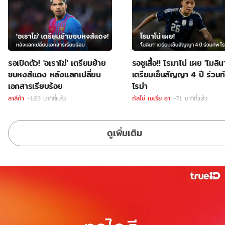
รอเปิดตัว! 'อเราโฆ่' เตรียมย้าย
รอชูเสื้อ!! โรมาโน่ เผย 'โมลิน
ซบหงส์แดง หลังแลกเปลี่ยน
เตรียมเซ็นสัญญา 4 ปี ร่วมท
เอกสารเรียบร้อย
โรม่า
ลาลีก้า
-103 นาทีที่แล้ว
กัลโช่ เซเรีย อา
-71 นาทีที่แล้ว
ดูเพิ่มเติม