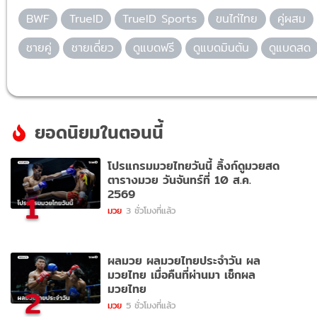
BWF
TrueID
TrueID Sports
ขนไก่ไทย
คู่ผสม
ชายคู่
ชายเดี่ยว
ดูแบดฟรี
ดูแบดมินตัน
ดูแบดสด
ยอดนิยมในตอนนี้
โปรแกรมมวยไทยวันนี้ ลิ้งก์ดูมวยสด
ตารางมวย วันจันทร์ที่ 10 ส.ค.
2569
1
มวย
3 ชั่วโมงที่แล้ว
ผลมวย ผลมวยไทยประจำวัน ผล
มวยไทย เมื่อคืนที่ผ่านมา เช็กผล
มวยไทย
2
มวย
5 ชั่วโมงที่แล้ว