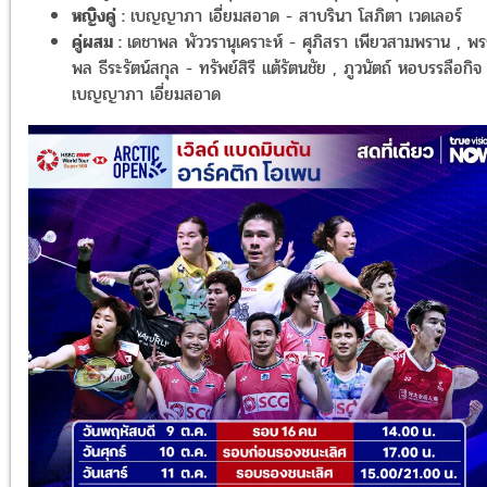
หญิงคู่ :
เบญญาภา เอี่ยมสอาด - สาบรินา โสภิตา เวดเลอร์
คู่ผสม :
เดชาพล พัววรานุเคราะห์ - ศุภิสรา เพียวสามพราน , พ
พล ธีระรัตน์สกุล - ทรัพย์สิรี แต้รัตนชัย , ภูวนัตถ์ หอบรรลือกิจ
เบญญาภา เอี่ยมสอาด