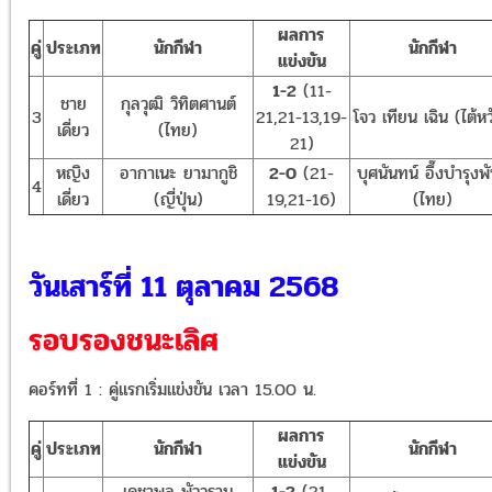
ผลการ
คู่
ประเภท
นักกีฬา
นักกีฬา
แข่งขัน
1-2
(11-
ชาย
กุลวุฒิ วิทิตศานต์
3
21,21-13,19-
โจว เทียน เฉิน (ไต้หว
เดี่ยว
(ไทย)
21)
หญิง
อากาเนะ ยามากูชิ
2-0
(21-
บุศนันทน์ อึ๊งบํารุงพัน
4
เดี่ยว
(ญี่ปุ่น)
19,21-16)
(ไทย)
วันเสาร์ที่ 11 ตุลาคม 2568
รอบรองชนะเลิศ
คอร์ทที่ 1 : คู่แรกเริ่มแข่งขัน เวลา 15.00 น.
ผลการ
คู่
ประเภท
นักกีฬา
นักกีฬา
แข่งขัน
เดชาพล พัววรานุ
1-2
(21-