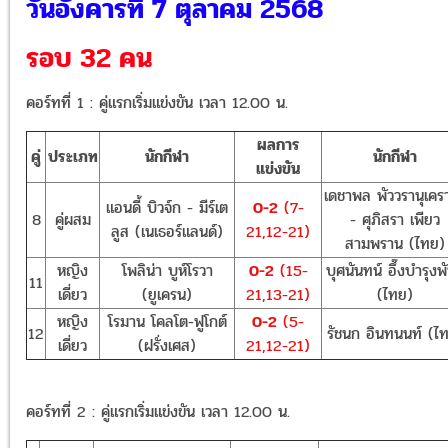
วันอังคารที่ 7 ตุลาคม 2568
รอบ 32 คน
คอร์ทที่ 1 : คู่แรกเริ่มแข่งขัน เวลา 12.00 น.
ผลการ
คู่
ประเภท
นักกีฬา
นักกีฬา
แข่งขัน
เดชาพล พัววรานุเครา
แอนดี้ บิวจ์ก - มีร์เต
0-2
(7-
8
คู่ผสม
- ศุภิสรา เพียว
ลูส (เนเธอร์แลนด์)
21,12-21)
สามพราน (ไทย)
หญิง
โพลิน่า บูห์โรวา
0-2
(15-
บุศนันทน์ อึ๊งบํารุงพั
11
เดี่ยว
(ยูเครน)
21,13-21)
(ไทย)
หญิง
โรมาน โคลโต-ฟูโกต์
0-2
(5-
12
รัชนก อินทนนท์ (ไ
เดี่ยว
(ฝรั่งเศส)
21,12-21)
คอร์ทที่ 2 : คู่แรกเริ่มแข่งขัน เวลา 12.00 น.