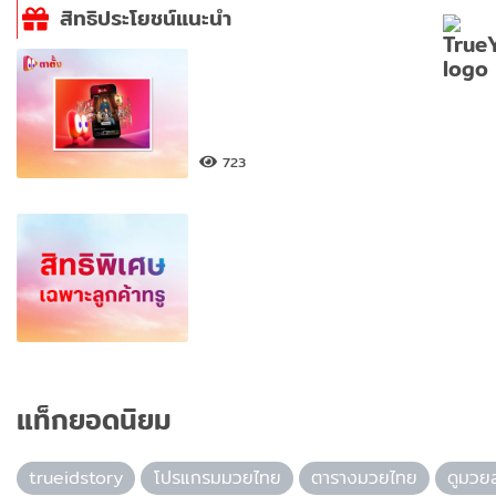
สิทธิประโยชน์แนะนำ
723
แท็กยอดนิยม
trueidstory
โปรแกรมมวยไทย
ตารางมวยไทย
ดูมวย