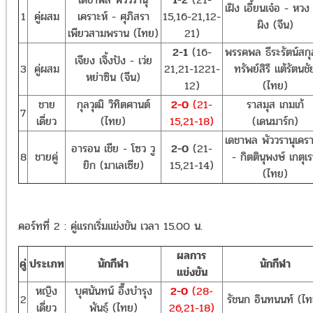
เฝิง เอี้ยนเจ๋อ - หวง
1
คู่ผสม
เคราะห์ - ศุภิสรา
15,16-21,12-
ผิง (จีน)
เพียวสามพราน (ไทย)
21)
2-1
(16-
พรรคพล ธีระรัตน์สกุ
เจียง เจิ้งปัง - เว่ย
3
คู่ผสม
21,21-1221-
ทรัพย์สิรี แต้รัตนชั
หย่าซิน (จีน)
12)
(ไทย)
ชาย
กุลวุฒิ วิทิตศานต์
2-0
(21-
ราสมุส เกมเก้
7
เดี่ยว
(ไทย)
15,21-18)
(เดนมาร์ก)
เดชาพล พัววรานุเครา
อารอน เชีย - โซว วู
2-0
(21-
8
ชายคู่
- กิตตินุพงษ์ เกตุเ
ยิก (มาเลเซีย)
15,21-14)
(ไทย)
คอร์ทที่ 2 : คู่แรกเริ่มแข่งขัน เวลา 15.00 น.
ผลการ
คู่
ประเภท
นักกีฬา
นักกีฬา
แข่งขัน
หญิง
บุศนันทน์ อึ๊งบํารุง
2-0
(28-
2
รัชนก อินทนนท์ (ไ
เดี่ยว
พันธุ์ (ไทย)
26,21-18)