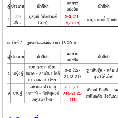
ผลการ
คู่
ประเภท
นักกีฬา
นักกีฬา
แข่งขัน
ชาย
กุลวุฒิ วิทิตศานต์
2-0
(21-
1
อายุช เชตตี้ (อินเดี
เดี่ยว
(ไทย)
15,21-16)
คอร์ทที่ 2 : คู่แรกเริ่มแข่งขัน เวลา 13.00 น.
ผลการ
คู่
ประเภท
นักกีฬา
นักกีฬา
แข่งขัน
เบญญาภา เอี่ยม
0-2
(12-
ซู หยินฮุ้ย - หลิน เ
1
หญิงคู่
สอาด - สาบรินา โสภิ
21,13-21)
ยุน (ไต้หวัน)
ตา เวดเลอร์ (ไทย)
เดชาพล พัววรานุ
2-1
(21-
สก็อตต์ กิลเดีย - 
9
ชายคู่
เคราะห์ - กิตตินุพงษ์
8,14-21,21-
เรย์โนลด์ส (ไอร์แลน
เกตุเรน (ไทย)
11)