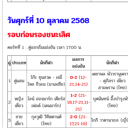
วันศุกร์ที่ 10 ตุลาคม 2568
รอบก่อนรองชนะเลิศ
คอร์ทที่ 1 : คู่แรกเริ่มแข่งขัน เวลา 17.00 น.
ผลการ
คู่
ประเภท
นักกีฬา
นักกีฬา
แข่งขัน
เดชาพล พัววรานุเครา
โก๊ะ ซุนฮวด - เจมี่
0-2
(12-
1
คู่ผสม
- ศุภิสรา เพียว
ไหล ชีวอน (มาเลเซีย)
21,14-21)
สามพราน (ไทย)
1-2
(21-
หญิง
ไลน์ ฮอจมาร์ก เคียร์ส
บุศนันทน์ อึ๊งบํารุงพัน
2
18,17-21,11-
เดี่ยว
เฟลด์ (เดนมาร์ก)
(ไทย)
21)
ชาย
กุลวุฒิ วิทิตศานต์
2-0
(21-
5
โกกิ วาตานาเบะ (ญี่ป
เดี่ยว
(ไทย)
17,21-19)