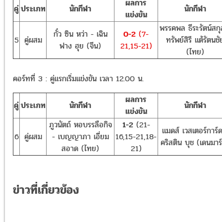
ผลการ
คู่
ประเภท
นักกีฬา
นักกีฬา
แข่งขัน
พรรคพล ธีระรัตน์สกุ
กั๋ว ซิน หว่า - เฉิน
0-2
(7-
5
คู่ผสม
ทรัพย์สิรี แต้รัตนชั
ฟาง ฮุย (จีน)
21,15-21)
(ไทย)
คอร์ทที่ 3 : คู่แรกเริ่มแข่งขัน เวลา 12.00 น.
ผลการ
คู่
ประเภท
นักกีฬา
นักกีฬา
แข่งขัน
ภูวนัตถ์ หอบรรลือกิจ
1-2
(21-
แมดส์ เวสเตอร์การ์ด
6
คู่ผสม
- เบญญาภา เอี่ยม
16,15-21,18-
คริสติน บุช (เดนมาร
สอาด (ไทย)
21)
ข่าวที่เกี่ยวข้อง