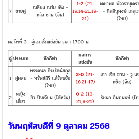
1-2
(21-
เดชาพล พัววรานุเครา
เหลียง เหว่ย เคิง -
7
ชายคู่
19,14-21,19-
- กิตตินุพงษ์ เกตุเ
หวัง ชาน (จีน)
21)
(ไทย)
คอร์ทที่ 3 : คู่แรกเริ่มแข่งขัน เวลา 17.00 น.
ผลการ
คู่
ประเภท
นักกีฬา
นักกีฬา
แข่งขัน
พรรคพล ธีระรัตน์สกุล
2-0
(21-
เกา เจีย ซวน - วู เห
1
คู่ผสม
- ทรัพย์สิรี แต้รัตนชัย
16,21-17)
หยิง (จีน)
(ไทย)
หญิง
0-2
(13-
2
ชิว ปินเฉียน (ไต้หวัน)
รัชนก อินทนนท์ (ไ
เดี่ยว
21,8-21)
วันพฤหัสบดีที่ 9 ตุลาคม 2568