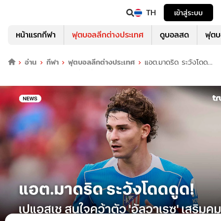
TH
เข้าสู่ระบบ
หน้าแรกกีฬา
ฟุตบอลลีกต่างประเทศ
ดูบอลสด
ฟุต
อ่าน
กีฬา
ฟุตบอลลีกต่างประเทศ
แอต.มาดริด ระวังโดด
ดูด!! เปแอสเช สนใจคว้าตัว 'อัลวาเรซ' เสริมคม