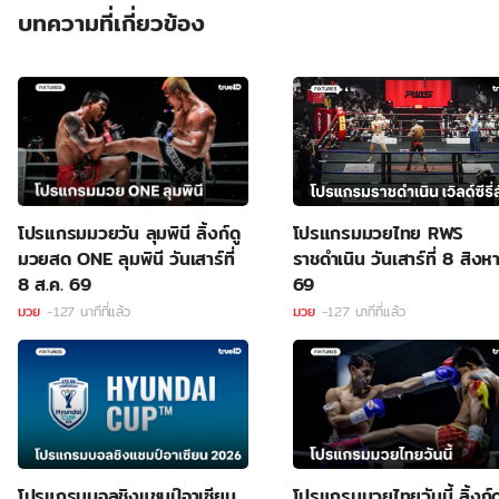
บทความที่เกี่ยวข้อง
โปรแกรมมวยวัน ลุมพินี ลิ้งก์ดู
โปรแกรมมวยไทย RWS
มวยสด ONE ลุมพินี วันเสาร์ที่
ราชดำเนิน วันเสาร์ที่ 8 สิง
8 ส.ค. 69
69
มวย
-127 นาทีที่แล้ว
มวย
-127 นาทีที่แล้ว
โปรแกรมบอลชิงแชมป์อาเซียน
โปรแกรมมวยไทยวันนี้ ลิ้งก์ด