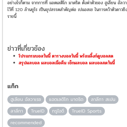
อย่างไรก็ตาม จากการที่ แอตเลติโก มาดริด ตั้งค่าตัวของ ฮูเลียน อัลว
ไว้ที่ 120 ล้านยูโร เป็นอุปสรรคสำคัญต่อ เปแอสเช ในการคว้าตัวดาวยิ
รายนี้
ข่าวที่เกี่ยวข้อง
โปรแกรมบอลวันนี้ ตารางบอลวันนี้ พร้อมลิ้งก์ดูบอลสด
สรุปผลบอล ผลบอลเมื่อคืน เช็กผลบอล ผลบอลสดวันนี้
แท็ก
ฮูเลียน อัลวาเรซ
แอตเลติโก มาดริด
ลาลีกา สเปน
ลาลีกา
TrueID
ทรูไอดี
TrueID Sports
recommended