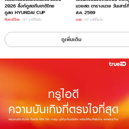
2026 ลิ้งก์ดูสดทีมชาติไทย
มวยสด ตารางมวย วันเสาร์ที
ดูสด HYUNDAI CUP
ส.ค. 2569
ทีมชาติไทย
-97 นาทีที่แล้ว
มวย
-37 นาทีที่แล้ว
ดูเพิ่มเติม