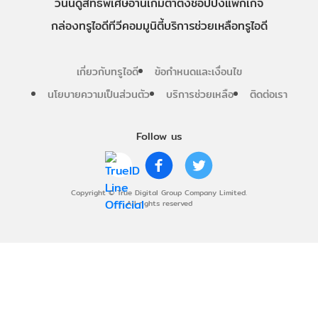
วันนี้
ดู
สิทธิพิเศษ
อ่าน
เกม
ตาตั้ง
ช้อปปิ้ง
แพ็กเกจ
กล่องทรูไอดีทีวี
คอมมูนิตี้
บริการช่วยเหลือทรูไอดี
เกี่ยวกับทรูไอดี
ข้อกำหนดและเงื่อนไข
นโยบายความเป็นส่วนตัว
บริการช่วยเหลือ
ติดต่อเรา
Follow us
Copyright © True Digital Group Company Limited.
All rights reserved