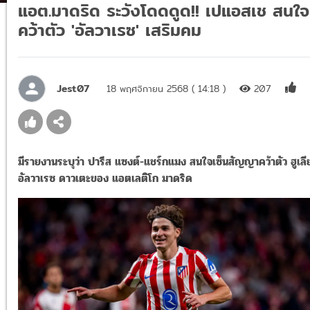
แอต.มาดริด ระวังโดดดูด!! เปแอสเช สนใจ
คว้าตัว 'อัลวาเรซ' เสริมคม
Jest07
18 พฤศจิกายน 2568 ( 14:18 )
207
มีรายงานระบุว่า ปารีส แซงต์-แชร์กแมง สนใจเซ็นสัญญาคว้าตัว ฮูเลี
อัลวาเรซ ดาวเตะของ แอตเลติโก มาดริด