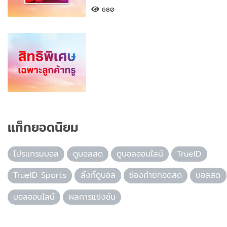
680
แท็กยอดนิยม
โปรแกรมบอล
ดูบอลสด
ดูบอลออนไลน์
TrueID
TrueID Sports
ลิ้งก์ดูบอล
ช่องถ่ายทอดสด
บอลสด
บอลออนไลน์
ผลการแข่งขัน