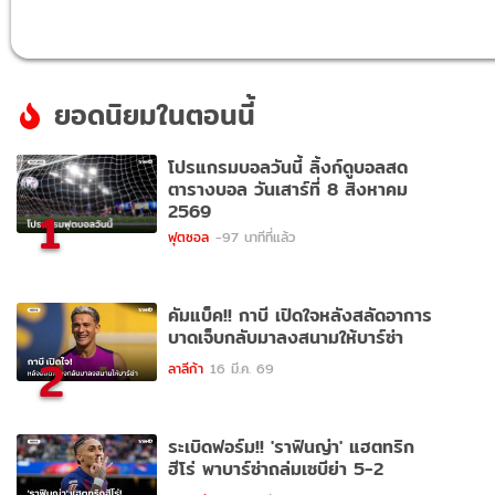
ยอดนิยมในตอนนี้
โปรแกรมบอลวันนี้ ลิ้งก์ดูบอลสด
ตารางบอล วันเสาร์ที่ 8 สิงหาคม
2569
1
ฟุตซอล
-97 นาทีที่แล้ว
คัมแบ็ค!! กาบี เปิดใจหลังสลัดอาการ
บาดเจ็บกลับมาลงสนามให้บาร์ซ่า
2
ลาลีก้า
16 มี.ค. 69
ระเบิดฟอร์ม!! 'ราฟินญ่า' แฮตทริก
ฮีโร่ พาบาร์ซ่าถล่มเซบีย่า 5-2