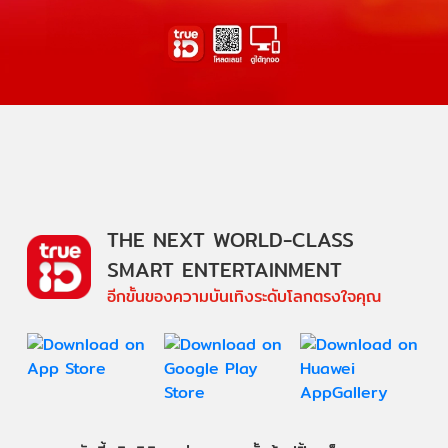
THE NEXT WORLD-CLASS
SMART ENTERTAINMENT
อีกขั้นของความบันเทิงระดับโลกตรงใจคุณ