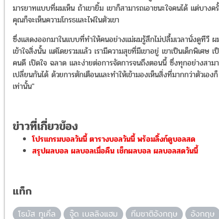
มารยาทแบบที่ผมเห็น ถ้าเขายิ้ม เขาก็สามารถเอาชนะใจคนได้ แต่บางครั
คุณก็จะเห็นความโกรธและไฟในตัวเขา
ซึ่งแสดงออกมาในแบบที่ทำให้คนอย่างแม่ผมรู้สึกไม่ปลื้มเวลานั่งดูทีวี ผ
เข้าใจสิ่งนั้น แต่โดยรวมแล้ว เรามีความสุขที่มีเขาอยู่ เขาเป็นเด็กพิเศษ เป
คนดี เปิดใจ ฉลาด และง่ายต่อการจัดการจนถึงตอนนี้ ซึ่งทุกอย่างสาม
เปลี่ยนกันได้ ด้วยการตักเตือนและทำให้เข้ามองเห็นสิ่งที่มากกว่าตัวเองก็
เท่านั้น"
ข่าวที่เกี่ยวข้อง
โปรแกรมบอลวันนี้ ตารางบอลวันนี้ พร้อมลิ้งก์ดูบอลสด
สรุปผลบอล ผลบอลเมื่อคืน เช็กผลบอล ผลบอลสดวันนี้
แท็ก
โธมัส ทูเคิ่ล
จู๊ด เบลลิงแฮม
ทีมชาติอังกฤษ
อังกฤษ