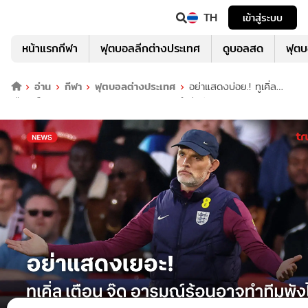
TH
เข้าสู่ระบบ
หน้าแรกกีฬา
ฟุตบอลลีกต่างประเทศ
ดูบอลสด
ฟุต
อ่าน
กีฬา
ฟุตบอลต่างประเทศ
อย่าแสดงบ่อย.! ทูเคิ่ล
เตือน จู๊ด อารมณ์ร้อนเป็นดาบสองคมอาจทำทีมพัง