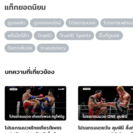
แท็กยอดนิยม
ดูบอลสด
ดูบอลออนไลน์
โปรแกรมบอล
โปรแกรมฟุตบ
พรีเมียร์ลีก
TrueID
TrueID Sports
ลิ้งก์ดูบอล
วิเคราะห์บอล
trueidstory
บทความที่เกี่ยวข้อง
โปรแกรมมวยไทยเกียรติเพชร
โปรแกรมมวยวัน ลุมพินี ลิ้งก