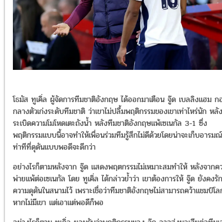
โธมัส ทูเคิ่ล ผู้จัดการทีมชาติอังกฤษ ได้ออกมาเตือน จู๊ด เบลลิงแฮม ก
กลางตัวเก่งระดับทีมชาติ ว่าเขาไม่ปลื้มพฤติกรรมของเขาเท่าไหร่นัก หลั
ระเบิดความโมโหดเตะถังน้ำ หลังทีมชาติอังกฤษแพ้เซเนกัล 3-1 ซึ่ง
พฤติกรรมแบบนี้อาจทำให้เพื่อนร่วมทีมรู้สึกไม่ดีด้วยโดยน่าจะเก็บอารมณ์
ท่าทีที่ดุดันแบบพอดีจะดีกว่า
อย่างไรก็ตามหลังจาก จู๊ด แสดงพฤตกรรมไม่เหมาะสมทำให้ หลังจากค
พ่ายแพ้ต่อเซเนกัล โดย ทูเคิ่ล ได้กล่าวย้ำว่า เขาต้องการให้ จู๊ด ยังคงร
ความดุดันในสนามไว้ เพราะเชื่อว่าทีมชาติอังกฤษไม่สามารถคว้าแชมป์โลก
หากไม่มีเขา แต่เอาแต่พอดีก็พอ