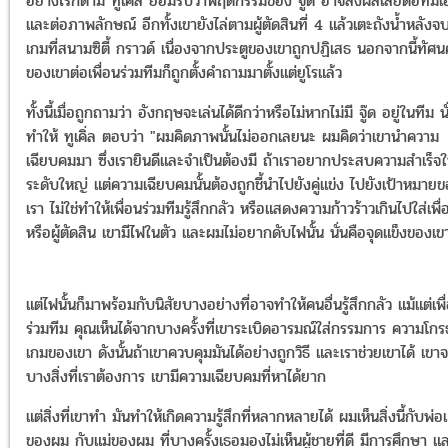
อย่างไรก็ตาม ทูเคิ่ล ยอมรับว่าพฤติกรรมของ จู๊ด อาจส่งผลเสียต่อทีมเ
และต่อภาพลักษณ์ อีกทั้งเขายังไล่ตามผู้ตัดสินที่ 4 แล้วเตะถังน้ำหลังจ
เกมที่สนามซิตี้ กราวด์ เนื่องจากประตูของเขาถูกปฏิเสธ นอกจากนี้ทัศน
ของเขาต่อเพื่อนร่วมทีมก็ถูกตั้งคำถามมาตั้งแต่ยูโรแล้ว
ทั้งนี้เมื่อถูกถามว่า อังกฤษจะเล่นได้ดีกว่าหรือไม่หากไม่มี จู๊ด อยู่ในทีม นั
ทำให้ ทูเคิ่ล ตอบว่า "ผมคิดภาพนั้นไม่ออกเลยนะ ผมคิดว่าเขานำความ
เฉียบคมมา ซึ่งเรายินดีและจำเป็นต้องมี ถ้าเราอยากประสบความสำเร็จ
ระดับใหญ่ แต่ความเฉียบคมนั้นต้องถูกชี้นำไปยังคู่แข่ง ไปยังเป้าหมาย
เรา ไม่ใช่ทำให้เพื่อนร่วมทีมรู้สึกกลัว หรือแสดงความก้าวร้าวเกินไปใส่เพื่
หรือผู้ตัดสิน เขามีไฟในตัว และผมไม่อยากดับไฟนั้น นั่นคือจุดแข็งของเข
แต่ไฟนั้นก็มาพร้อมกับนิสัยบางอย่างที่อาจทำให้คนอื่นรู้สึกกลัว แม้แต่เพื
ร่วมทีม คุณเห็นได้จากบางครั้งที่เขาระเบิดอารมณ์ใส่กรรมการ ความโก
เกมของเขา ดังนั้นถ้าเขาควบคุมมันได้อย่างถูกวิธี และเราช่วยเขาได้ เขาจ
บางสิ่งที่เราต้องการ เขามีความเฉียบคมที่หาได้ยาก
แต่สิ่งที่เขาทำ มันทำให้เกิดความรู้สึกที่หลากหลายได้ ผมเห็นสิ่งนี้กับพ่อ
ของผม กับแม่ของผม ที่บางครั้งเธอมองไม่เห็นผู้ชายที่ดี มีการศึกษา แล