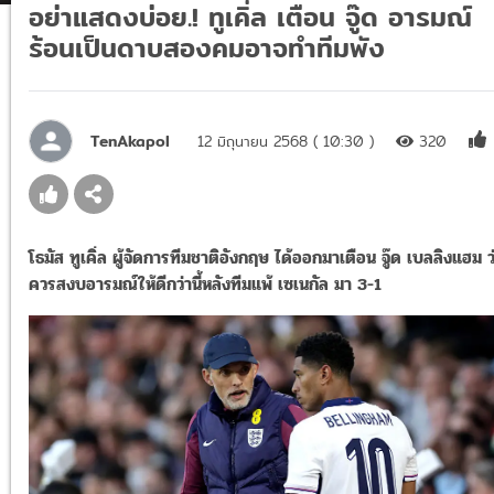
อย่าแสดงบ่อย.! ทูเคิ่ล เตือน จู๊ด อารมณ์
ร้อนเป็นดาบสองคมอาจทำทีมพัง
TenAkapol
12 มิถุนายน 2568 ( 10:30 )
320
โธมัส ทูเคิ่ล ผู้จัดการทีมชาติอังกฤษ ได้ออกมาเตือน จู๊ด เบลลิงแฮม ว
ควรสงบอารมณ์ให้ดีกว่านี้หลังทีมแพ้ เซเนกัล มา 3-1