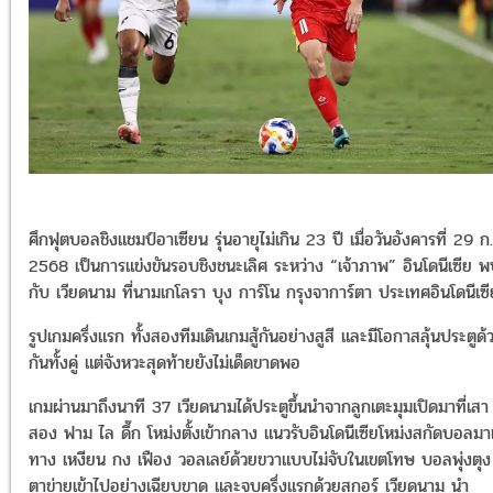
ศึกฟุตบอลชิงแชมป์อาเซียน รุ่นอายุไม่เกิน 23 ปี เมื่อวันอังคารที่ 29 ก.
2568 เป็นการแข่งขันรอบชิงชนะเลิศ ระหว่าง “เจ้าภาพ” อินโดนีเซีย 
กับ เวียดนาม ที่นามเกโลรา บุง การ์โน กรุงจาการ์ตา ประเทศอินโดนีเซี
รูปเกมครึ่งแรก ทั้งสองทีมเดินเกมสู้กันอย่างสูสี และมีโอกาสลุ้นประตูด้
กันทั้งคู่ แต่จังหวะสุดท้ายยังไม่เด็ดขาดพอ
เกมผ่านมาถึงนาที 37 เวียดนามได้ประตูขึ้นนำจากลูกเตะมุมเปิดมาที่เสา
สอง ฟาม ไล ดึ๊ก โหม่งตั้งเข้ากลาง แนวรับอินโดนีเซียโหม่งสกัดบอลมาเ
ทาง เหงียน กง เฟือง วอลเลย์ด้วยขวาแบบไม่จับในเขตโทษ บอลพุ่งตุง
ตาข่ายเข้าไปอย่างเฉียบขาด และจบครึ่งแรกด้วยสกอร์ เวียดนาม นำ