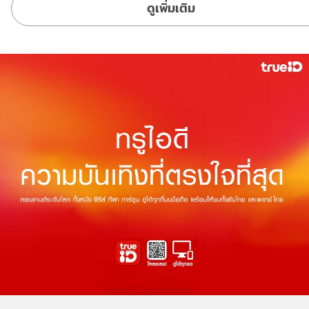
ดูเพิ่มเติม