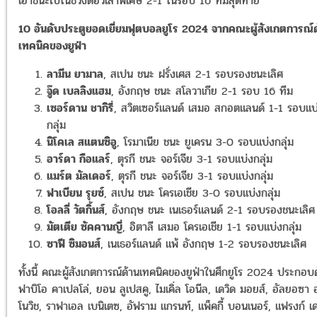
เอาชนะไปในช่วงต่อวเลาพิเศษ 2-1 ในรอบ 16 ทีมสุดท้าย
10 อันดับประตูยอดเยี่ยมฟุตบอลยูโร 2024 จากคณะผู้สังเกตการณ์ด
เทคนิคของยูฟ่า
ลามีน ยามาล
, สเปน ชนะ ฝรั่งเศส 2-1 รอบรองชนะเลิศ
จู๊ด เบลลิงแฮม
, อังกฤษ ชนะ สโลวาเกีย 2-1 รอบ 16 ทีม
เซอร์ดาน ชากิรี่
, สวิตเซอร์แลนด์ เสมอ สกอตแลนด์ 1-1 รอบแบ
กลุ่ม
นิโคเล สแตนซิอู
, โรมาเนีย ชนะ ยูเครน 3-0 รอบแบ่งกลุ่ม
อาร์ดา กือแลร์
, ตุรกี ชนะ จอร์เจีย 3-1 รอบแบ่งกลุ่ม
แมร์ต มัลเดอร์
, ตุรกี ชนะ จอร์เจีย 3-1 รอบแบ่งกลุ่ม
ฟาเบียน รุยซ์
, สเปน ชนะ โครเอเชีย 3-0 รอบแบ่งกลุ่ม
โอลลี่ วัตกิ้นส์
, อังกฤษ ชนะ เนเธอร์แลนด์ 2-1 รอบรองชนะเลิศ
มัตเตีย ซัคคานญี่
, อิตาลี เสมอ โครเอเชีย 1-1 รอบแบ่งกลุ่ม
ซาฟี ซิมอนส์
, เนเธอร์แลนด์ แพ้ อังกฤษ 1-2 รอบรองชนะเลิศ
ทั้งนี้ คณะผู้สังเกตการณ์ด้านเทคนิคของยูฟ่าในศึกยูโร 2024 ประกอบ
ฟาบิโอ คาเปลโล่, ยอน ลูเปสคู, ไมเคิ่ล โอนีล, เดวิด มอยส์, อัลยอซา
โนวิช, ราฟาเอล เบนิเตซ, อัฟราม แกรนท์, แพ็คกี้ บอนเนอร์, แฟรงก์ เ