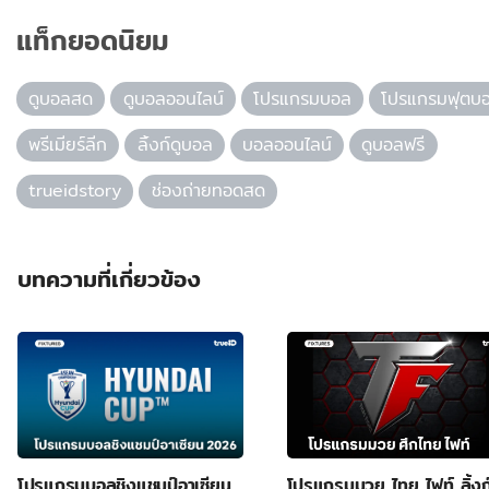
แท็กยอดนิยม
ดูบอลสด
ดูบอลออนไลน์
โปรแกรมบอล
โปรแกรมฟุตบ
พรีเมียร์ลีก
ลิ้งก์ดูบอล
บอลออนไลน์
ดูบอลฟรี
trueidstory
ช่องถ่ายทอดสด
บทความที่เกี่ยวข้อง
โปรแกรมบอลชิงแชมป์อาเซียน
โปรแกรมมวย ไทย ไฟท์ ลิ้งก์