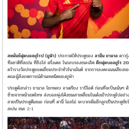
สหพันธ์ฟุตบอลยุโรป (ยูฟ่า)
ประกาศให้ประตูของ
ลามีน ยามาล
ดาวรุ่
ทีมชาติที่สเปน ที่ยิงใส่ ฝรั่งเศส ในรอบรองชนะเลิศ
ศึกฟุตบอลยูโร 2
คว้ารางวัลประตูยอดเยี่ยมประจำทัวร์นาเม้นต์ จากการลงคะแนนเสียงข
คณะผู้สังเกตการณ์ด้านเทคนิคของยูฟ่า
ประตูดังกล่าว ยามาล โยกหลบ อาเดรียง ราบิโอต์ ก่อนที่จะปั่นเน้นๆ ด
ซ้ายจากหน้าเขตโทษ ส่งบอลพุ่งโค้งชนเสาเหลี่ยมในเด้งเข้าประตูไปอย่า
สวยเป็นประตูตีเสมอ ก่อนที่ ดานี่ โอลโม่ จะบวกเพิ่มอีกลูกเป็นประตูชัยใ
สเปน ชนะ 2-1