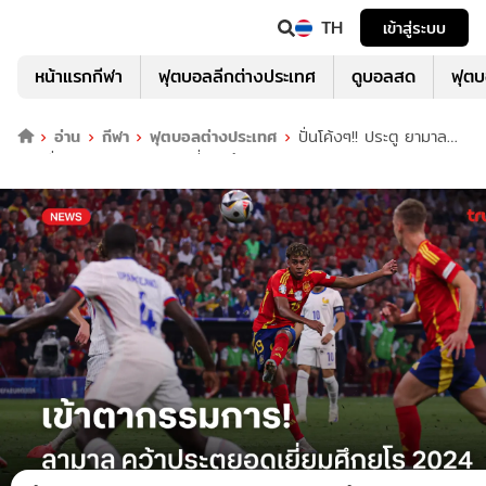
TH
เข้าสู่ระบบ
หน้าแรกกีฬา
ฟุตบอลลีกต่างประเทศ
ดูบอลสด
ฟุต
อ่าน
กีฬา
ฟุตบอลต่างประเทศ
ปั่นโค้งๆ!! ประตู ยามาล
ยิงฝรั่งเศส คว้าลูกยิงยอดเยี่ยม ศึกยูโร 2024