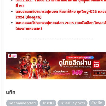
OFFICIAL : รายชื่อ 23 นักเตะทีมชาติไทย ชุดลุยศึกคิงส์คัพ คร
ที่ 50
ผลบอลและโปรแกรมฟุตบอล ทีมชาติไทย ชุดใหญ่-U23 ตลอด
2024 (ช่องดูสด)
ผลบอลและโปรแกรมฟุตบอลโลก 2026 รอบคัดเลือก โซนเอเช
(ช่องถ่ายทอดสด)
-------------------------------------------------
แท็ก
Recommended
TrueID
TrueID Sports
ช้างศึก