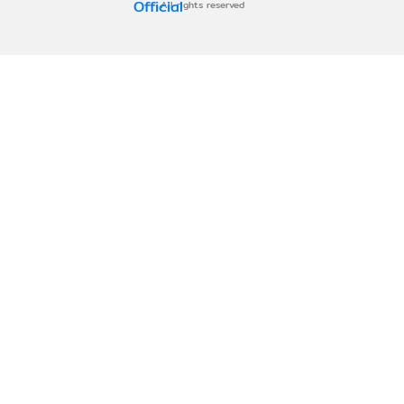
All rights reserved