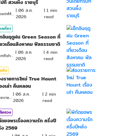
ิปที่ สวนผึ้ง ราชบุรี
|
06 ส.ค.
|
1
min
MawinMatravel
2026
read
องเที่ยว
็กอินฤดูฝน Green Season ที่
ี่ยวเดือนสิงหาคม ฟีลธรรมชาติ
|
06 ส.ค.
|
4
min
NamfahPhupha
2026
read
นเทิง
องรายการใหม่ True Haunt
ื่องเล่า คืนหลอน
|
06 ส.ค.
|
2
min
KReview
2026
read
ริมดวง
กัดขอพรเรื่องความรัก ครึ่งปี
ัง 2569