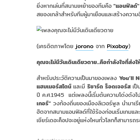
ยิ่งหากเล่นที่สนามเหย้าของทีมคือ
"แอนฟิลด์"
สยองเกล้าสำหรับทีมผู้มาเยือนและสร้างความฮึกเ
(เครดิตภาพโดย
jorono
จาก
Pixabay
)
คุณจะไม่มีวันเดินเดียวดาย...คือกำลังใจที่ส
สำหรับประวัติความเป็นมาของเพลง
You’ll 
แฮมเมอร์สไตน์
และมี
ริชาร์ด ร็อดเจอร์ส
เป็
ปี ค.ศ.1945 แต่เพลงนี้เริ่มต้นความโด่งดังไ
เกอร์”
วงท้องถิ่นของเมืองลิเวอร์พูล นำมาเร
ฮิตจากสนามแอนฟิลด์ที่ใช้ร้องก่อนเริ่มเกมแล
เชียร์เดอะค็อปจะอยู่แห่งไหนทั่วโลกก็สามารถร