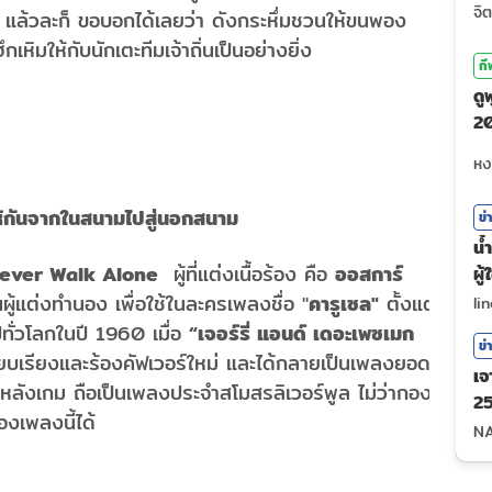
แล้วละก็ ขอบอกได้เลยว่า ดังกระหึ่มชวนให้ขนพอง
หิมให้กับนักเตะทีมเจ้าถิ่นเป็นอย่างยิ่ง
กี
ดู
20
ถ่
่งให้กันจากในสนามไปสู่นอกสนาม
ข่
น้
Never Walk Alone
ผู้ที่แต่งเนื้อร้อง คือ
ออสการ์
ผู
นผู้แต่งทำนอง เพื่อใช้ในละครเพลงชื่อ "
คารูเซล"
ตั้งแต่
li
ปทั่วโลกในปี 1960 เมื่อ
“เจอร์รี่ แอนด์ เดอะเพซเมก
ข่
ียบเรียงและร้องคัฟเวอร์ใหม่ และได้กลายเป็นเพลงยอด
เจ
ะหลังเกม ถือเป็นเพลงประจำสโมสรลิเวอร์พูล ไม่ว่ากอง
25
องเพลงนี้ได้
N