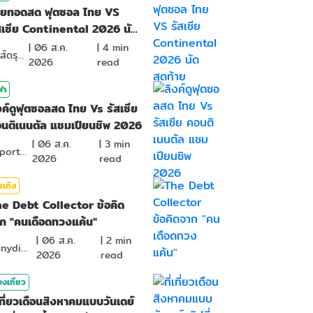
ายทอดสด ฟุตซอล ไทย VS
สเซีย Continental 2026 นัด
ดท้าย
|
06 ส.ค.
|
4
min
หงส์ดรุณ
2026
read
ฬา
งค์ดูฟุตซอลสด ไทย Vs รัสเซีย
นติเนนตัล แชมเปียนชิพ 2026
|
06 ส.ค.
|
3
min
BSports8
2026
read
นเทิง
e Debt Collector ข้อคิด
ก "คนเดือดทวงแค้น"
|
06 ส.ค.
|
2
min
ponydiary
2026
read
องเที่ยว
่เที่ยวเดือนสิงหาคมแบบวันเดย์