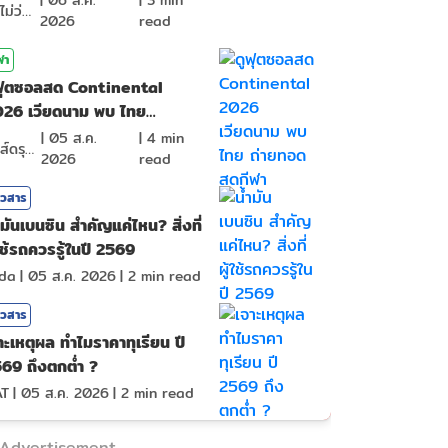
|
06 ส.ค.
|
3
min
จิตไม่ว่าง
2026
read
ฬา
ฟุตซอลสด Continental
26 เวียดนาม พบ ไทย
ายทอดสดกีฬา
|
05 ส.ค.
|
4
min
หงส์ดรุณ
2026
read
าวสาร
ำมันเบนซิน สำคัญแค่ไหน? สิ่งที่
้ใช้รถควรรู้ในปี 2569
nda
|
05 ส.ค. 2026
|
2
min read
าวสาร
าะเหตุผล ทำไมราคาทุเรียน ปี
69 ถึงตกต่ำ ?
AT
|
05 ส.ค. 2026
|
2
min read
Advertisement