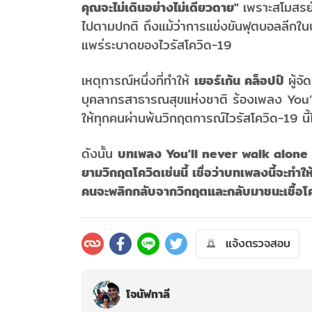
คุณจะไม่เดินอย่างไม่เดียวดาย"
เพราะสโมสรย
ไปตามปกติ ถึงแม้ว่าการแข่งขันฟุตบอลลีกใน
แพร่ระบาดของไวรัสโควิด-19
เหตุการณ์หนึ่งที่ทำให้
เยอร์เก้น คล็อปป์
ผู้จั
บุคลากรสาธารณสุขแห่งชาติ ร้องเพลง You’ll
ให้ทุกคนผ่านพ้นวิกฤตการณ์ไวรัสโควิด-19 นี้ไ
ดังนั้น
บทเพลง You'll never walk alone จึ
ยามวิกฤตโควิดเช่นนี้ เชื่อว่าบทเพลงนี้จะทำให้
คนจะพลิกกลับจากวิกฤตและกลับมาชนะเชื้อโค
แจ้งตรวจสอบ
โจนัฟทาลี