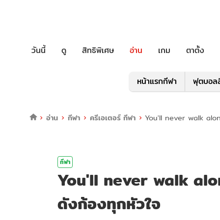
วันนี้
ดู
สิทธิพิเศษ
อ่าน
เกม
ตาตั้ง
หน้าแรกกีฬา
ฟุตบอลล
อ่าน
กีฬา
ครีเอเตอร์ กีฬา
You'll never walk alon
กีฬา
You'll never walk alo
ดังก้องทุกหัวใจ