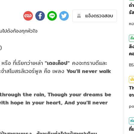
ถ่
รั
แจ้งตรวจสอบ
สุ
กี
ลิ
)
คอ
หรือ ที่เรียกว่าเหล่า
"เดอะค็อป"
คงจะทราบดีและ
ำสโมสรลิเวอร์พูล คือ เพลง
You'll never walk
บั
Th
 through the rain, Though your dreams be
จา
ith hope in your heart, And you'll never
ท่
ที
อไปฝ่าสายลมแรง ก้าวเดินต่อไปแม้สายฝนโหม