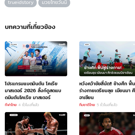
trueidstory
มวยไทยวันนี้
บทความที่เกี่ยวข้อง
โปรแกรมแบดมินตัน โคเรีย
หวังคว้าชัยสี่นัด!! ช้างศึก ฟื้น
มาสเตอร์ 2026 ลิ้งก์ดูสดแบ
ร่างกายเตรียมลุย เมียนมา ศ
ดมินตันโคเรีย มาสเตอร์
อาเซียน
กีฬาไทย
4 ชั่วโมงที่แล้ว
ทีมชาติไทย
5 ชั่วโมงที่แล้ว