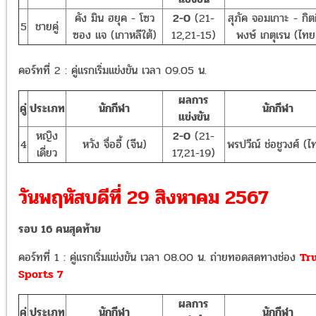
คัง มิน ฮยุค - โซว
2-0
(21-
สุภัค จอมเกาะ - กิตต
5
ชายคู่
ซอง แจ (เกาหลีใต้)
12,21-15)
พงษ์ เกตุเรน (ไทย
คอร์ทที่ 2 : คู่แรกเริ่มแข่งขัน เวลา 09.05 น.
ผลการ
คู่
ประเภท
นักกีฬา
นักกีฬา
แข่งขัน
หญิง
2-0
(21-
4
หวัง จื่ออี้ (จีน)
พรปวีณ์ ช่อชูวงศ์ (ไ
เดี่ยว
17,21-19)
วันพฤหัสบดีที่ 29 สิงหาคม 2567
รอบ 16 คนสุดท้าย
คอร์ทที่ 1 : คู่แรกเริ่มแข่งขัน เวลา 08.00 น. ถ่ายทอดสดทางช่อง
Tr
Sports 7
ผลการ
คู่
ประเภท
นักกีฬา
นักกีฬา