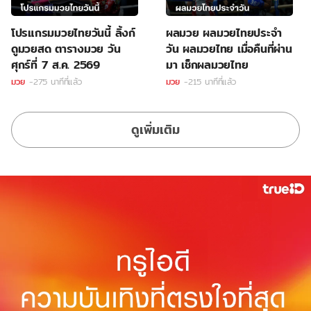
โปรแกรมมวยไทยวันนี้ ลิ้งก์
ผลมวย ผลมวยไทยประจำ
ดูมวยสด ตารางมวย วัน
วัน ผลมวยไทย เมื่อคืนที่ผ่าน
ศุกร์ที่ 7 ส.ค. 2569
มา เช็กผลมวยไทย
มวย
-275 นาทีที่แล้ว
มวย
-215 นาทีที่แล้ว
ดูเพิ่มเติม