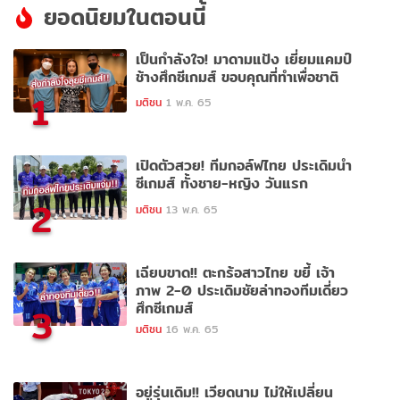
ยอดนิยมในตอนนี้
เป็นกำลังใจ! มาดามแป้ง เยี่ยมแคมป์
ช้างศึกซีเกมส์ ขอบคุณที่ทำเพื่อชาติ
1
มติชน
1 พ.ค. 65
เปิดตัวสวย! ทีมกอล์ฟไทย ประเดิมนำ
ซีเกมส์ ทั้งชาย-หญิง วันแรก
2
มติชน
13 พ.ค. 65
เฉียบขาด!! ตะกร้อสาวไทย ขยี้ เจ้า
ภาพ 2-0 ประเดิมชัยล่าทองทีมเดี่ยว
ศึกซีเกมส์
3
มติชน
16 พ.ค. 65
อยู่รุ่นเดิม!! เวียดนาม ไม่ให้เปลี่ยน