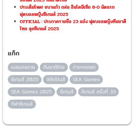
ประเดิมโหด! ชบาแก้ว ถล่ม อินโดนีเซีย 8-0 นัดแรก
ฟุตบอลหญิงซีเกมส์ 2025
OFFICIAL : ประกาศรายชื่อ 23 แข้ง ฟุตบอลหญิงทีมชาติ
ไทย ลุยซีเกมส์ 2025
แท็ก
เบสบอลชาย
ทีมชาติไทย
ถ่ายทอดสด
ซีเกมส์ 2025
ฟิลิปปินส์
SEA Games
SEA Games 2025
ซีเกมส์
ซีเกมส์ ครั้งที่ 33
กีฬาซีเกมส์