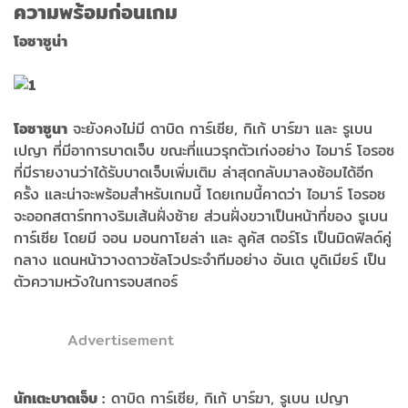
ความพร้อมก่อนเกม
โอซาซูน่า
โอซาซูนา
จะยังคงไม่มี ดาบิด การ์เซีย, กิเก้ บาร์ฆา และ รูเบน
เปญา ที่มีอาการบาดเจ็บ ขณะที่แนวรุกตัวเก่งอย่าง ไอมาร์ โอรอซ
ที่มีรายงานว่าได้รับบาดเจ็บเพิ่มเติม ล่าสุดกลับมาลงซ้อมได้อีก
ครั้ง และน่าจะพร้อมสำหรับเกมนี้ โดยเกมนี้คาดว่า ไอมาร์ โอรอซ
จะออกสตาร์ททางริมเส้นฝั่งซ้าย ส่วนฝั่งขวาเป็นหน้าที่ของ รูเบน
การ์เซีย โดยมี จอน มอนกาโยล่า และ ลูคัส ตอร์โร เป็นมิดฟิลด์คู่
กลาง แดนหน้าวางดาวซัลโวประจำทีมอย่าง อันเต บูดิเมียร์ เป็น
ตัวความหวังในการจบสกอร์
Advertisement
นักเตะบาดเจ็บ :
ดาบิด การ์เซีย, กิเก้ บาร์ฆา, รูเบน เปญา