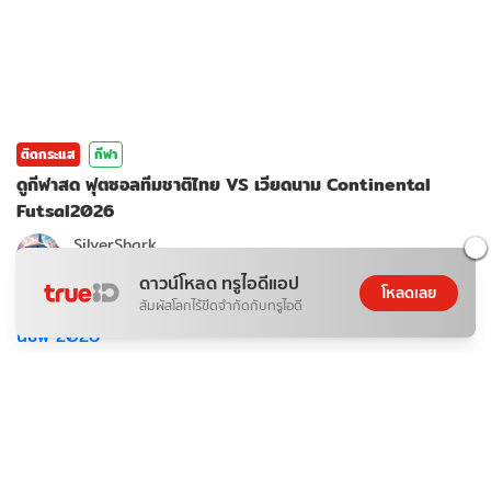
ติดกระแส
กีฬา
ดูกีฬาสด ฟุตซอลทีมชาติไทย VS เวียดนาม Continental
Futsal2026
SilverShark
05 ส.ค. 2026
ดาวน์โหลด ทรูไอดีแอป
โหลดเลย
สัมผัสโลกไร้ขีดจำกัดกับทรูไอดี