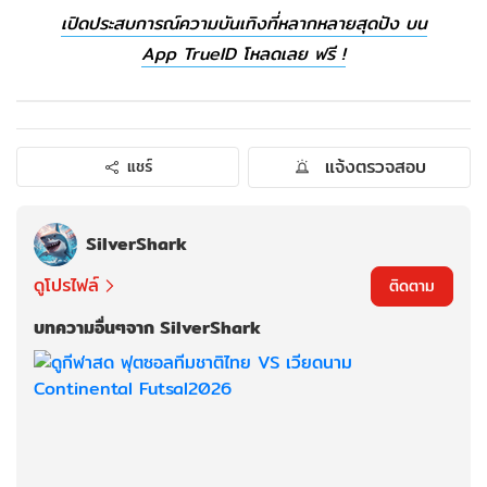
เปิดประสบการณ์ความบันเทิงที่หลากหลายสุดปัง บน
App TrueID โหลดเลย ฟรี !
แจ้งตรวจสอบ
แชร์
SilverShark
ดูโปรไฟล์
ติดตาม
บทความอื่นๆจาก SilverShark