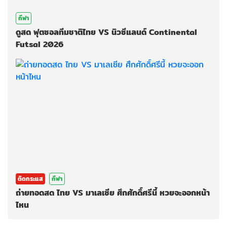
กีฬา
ดูสด ฟุตซอลทีมชาติไทย VS นิวซีแลนด์ Continental
Futsal 2026
ติดกระแส
กีฬา
ถ่ายทอดสด ไทย VS มาเลเซีย ศึกศักดิ์ศรีนี้ หวยจะออกหน้า
ไหน