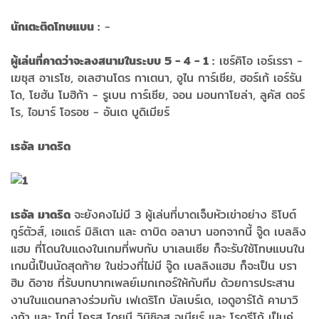
นักเตะติดโทษแบน :
-
ผู้เล่นที่คาดว่าจะลงสนามในระบบ 5 - 4 - 1 :
เซร์คิโอ เอร์เรรา -
เฆซุส อาเรโซ, อเลฮานโดร กาเตนา, อูไน การ์เซีย, ฮอร์เก้ เอร์รัน
โด, โยฮัน โมฮิก้า - รูเบน การ์เซีย, จอน มอนกาโยล่า, ลูคัส ตอร์
โร, ไอมาร์ โอรอซ - อันเต บูดิเมียร์
เรอัล มาดริด
เรอัล มาดริด
จะยังคงไม่มี 3 ผู้เล่นที่บาดเจ็บหัวเข่าอย่าง ธิโบต์
กูร์ตัวส์, เอแดร์ มิลิเตา และ ดาบิด อลาบา นอกจากนี้ จู๊ด เบลลิง
แฮม ที่โดนใบแดงในเกมที่พบกับ บาเลนเซีย ก็จะรับใช้โทษแบนใน
เกมนี้เป็นนัดสุดท้าย ในช่วงที่ไม่มี จู๊ด เบลลิงแฮม ก็จะเป็น บรา
ฮิม ดิอาซ ที่รับบทบาทเพลย์เมกเกอร์ให้กับทีม ด้วยการประสาน
งานในแดนกลางร่วมกับ เฟเดริโก บัลเบร์เด, เอดูอาร์โด้ คามาวิ
งก้า และ โทนี่ โครส โดยมี วินิซิอุส จูเนียร์ และ โรดรีโก้ เป็นคู่