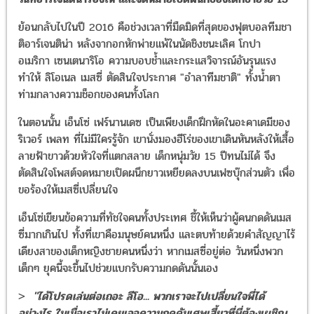
ย้อนกลับไปในปี 2016 คือช่วงเวลาที่มืดมิดที่สุดของฟุตบอลทีมชา
ติอาร์เจนติน่า หลังจากอกหักพ่ายแพ้ในนัดชิงชนะเลิศ โกปา
อเมริกา เซนเตนาริโอ ความบอบช้ำและกระแสวิจารณ์อันรุนแรง
ทำให้ ลิโอเนล เมสซี่ ตัดสินใจประกาศ "อำลาทีมชาติ" ทั้งน้ำตา
ท่ามกลางความช็อกของคนทั้งโลก
ในตอนนั้น เอ็นโซ่ เฟร์นานเดซ เป็นเพียงเด็กฝึกหัดในอะคาเดมีของ
ริเวอร์ เพลท ที่ไม่มีใครรู้จัก เขานั่งมองฮีโร่ของเขาเดินหันหลังให้เสื้อ
ลายฟ้าขาวด้วยหัวใจที่แตกสลาย เด็กหนุ่มวัย 15 ปีทนไม่ได้ จึง
ตัดสินใจโพสต์จดหมายเปิดผนึกยาวเหยียดลงบนเฟซบุ๊กส่วนตัว เพื่อ
ขอร้องให้เมสซี่เปลี่ยนใจ
เอ็นโซ่เขียนข้อความที่ทัชใจคนทั้งประเทศ ชี้ให้เห็นว่าผู้คนกดดันเมส
ซี่มากเกินไป ทั้งที่เขาคือมนุษย์คนหนึ่ง และตบท้ายด้วยคำสัญญาไร้
เดียงสาของเด็กหญิงชายคนหนึ่งว่า หากเมสซี่อยู่ต่อ วันหนึ่งพวก
เด็กๆ ยุคนี้จะขึ้นไปช่วยแบกรับความกดดันนั้นเอง
>
"ได้โปรดเล่นต่อเถอะ ลีโอ... พวกเราจะไปเปลี่ยนใจพี่ได้
อย่างไร ในเมื่อเราไม่เคยเจอความกดดันเศษเสี้ยวที่พี่ต้องเผชิญ