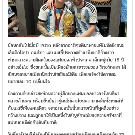
ย้อนกลับไปเมื่อปี 2016 หลังจากอาร์เจนตินาพ่ายแพ้ในนัดชิงชนะ
เลิศศึกโคปา อเมริกา และเมสซี่ประกาศอำลาทีมชาติชั่วคราว
ท่ามกลางความผิดหวังของแฟนบอลทั่วประเทศ เด็กหนุ่มวัย 15 ปี
อย่างเอ็นโซ่ ซึ่งขณะนั้นเป็นเพียงนักเตะเยาวชนของ ริเวอร์เพลท ได้
เขียนจดหมายเปิดผนึกผ่านโซเชียลมีเดีย เพื่อขอร้องให้ดาวเตะ
หมายเลข 10 เปลี่ยนใจ
ข้อความดังกล่าวสะท้อนความรู้สึกของแฟนบอลชาวอาร์เจนตินา
หลายล้านคน พร้อมยืนยันว่าผู้คนไม่ควรโยนความกดดันทั้งหมดให้
กับเมสซี่เพียงคนเดียว จดหมายฉบับนั้นกลายเป็นที่พูดถึงอย่าง
กว้างขวาง และถูกยกให้เป็นหนึ่งในสัญลักษณ์ของความศรัทธาที่
แฟนบอลมีต่อกัปตันทีมชาติ
วันที่อาร์เจนติน่าร้องไห้ และจดหมายเปิดผนึกของเด็กชายวัย 15