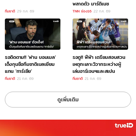
พลาดตัว มาร์ติเนซ
ทีมชาติ
29 ก.ค. 69
TNN ช่อง16
22 ก.ค. 69
รอติดตาม!! 'ฟาน บอมเมล'
รอดู!! ฟีฟ่า เตรียมสอบสวน
เต็งกุนซือทีมชาติเบลเยียม
เหตุทะเลาะวิวาทระหว่างผู้
แทน 'การ์เซีย'
เล่นอาร์เจนฯและสเปน
ทีมชาติ
21 ก.ค. 69
ทีมชาติ
21 ก.ค. 69
ดูเพิ่มเติม