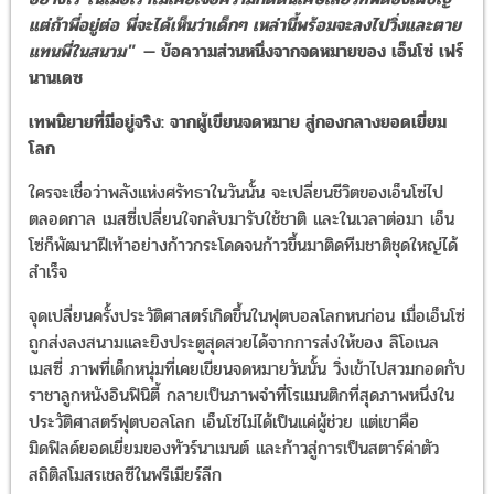
แต่ถ้าพี่อยู่ต่อ พี่จะได้เห็นว่าเด็กๆ เหล่านี้พร้อมจะลงไปวิ่งและตาย
แทนพี่ในสนาม"
— ข้อความส่วนหนึ่งจากจดหมายของ เอ็นโซ่ เฟร์
นานเดซ
เทพนิยายที่มีอยู่จริง: จากผู้เขียนจดหมาย สู่กองกลางยอดเยี่ยม
โลก
ใครจะเชื่อว่าพลังแห่งศรัทธาในวันนั้น จะเปลี่ยนชีวิตของเอ็นโซ่ไป
ตลอดกาล เมสซี่เปลี่ยนใจกลับมารับใช้ชาติ และในเวลาต่อมา เอ็น
โซ่ก็พัฒนาฝีเท้าอย่างก้าวกระโดดจนก้าวขึ้นมาติดทีมชาติชุดใหญ่ได้
สำเร็จ
จุดเปลี่ยนครั้งประวัติศาสตร์เกิดขึ้นในฟุตบอลโลกหนก่อน เมื่อเอ็นโซ่
ถูกส่งลงสนามและยิงประตูสุดสวยได้จากการส่งให้ของ ลิโอเนล
เมสซี่ ภาพที่เด็กหนุ่มที่เคยเขียนจดหมายวันนั้น วิ่งเข้าไปสวมกอดกับ
ราชาลูกหนังอินฟินิตี้ กลายเป็นภาพจำที่โรแมนติกที่สุดภาพหนึ่งใน
ประวัติศาสตร์ฟุตบอลโลก เอ็นโซ่ไม่ได้เป็นแค่ผู้ช่วย แต่เขาคือ
มิดฟิลด์ยอดเยี่ยมของทัวร์นาเมนต์ และก้าวสู่การเป็นสตาร์ค่าตัว
สถิติสโมสรเชลซีในพรีเมียร์ลีก