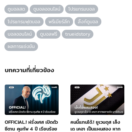
ดูบอลสด
ดูบอลออนไลน์
โปรแกรมบอล
โปรแกรมฟุตบอล
พรีเมียร์ลีก
ลิ้งก์ดูบอล
บอลออนไลน์
ดูบอลฟรี
trueidstory
ผลการแข่งขัน
บทความที่เกี่ยวข้อง
OFFICIAL.! ฝรั่งเศส เปิดตัว
คนนี้แทนได้.! ยูเวนตุส เล็ง
ซีดาน คุมทัพ 4 ปี เรียบร้อย
เด เคอา เป็นแผนสอง หาก