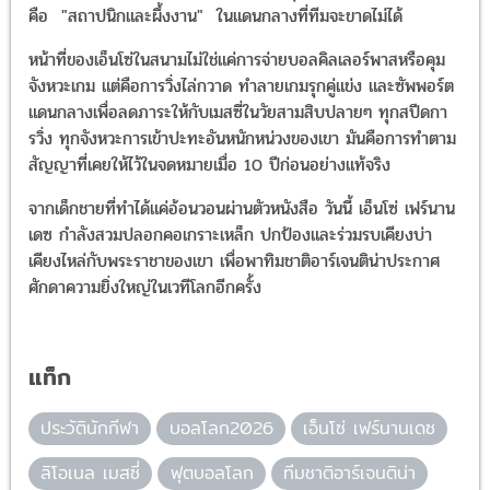
คือ "สถาปนิกและผึ้งงาน" ในแดนกลางที่ทีมจะขาดไม่ได้
หน้าที่ของเอ็นโซ่ในสนามไม่ใช่แค่การจ่ายบอลคิลเลอร์พาสหรือคุม
จังหวะเกม แต่คือการวิ่งไล่กวาด ทำลายเกมรุกคู่แข่ง และซัพพอร์ต
แดนกลางเพื่อลดภาระให้กับเมสซี่ในวัยสามสิบปลายๆ ทุกสปีดกา
รวิ่ง ทุกจังหวะการเข้าปะทะอันหนักหน่วงของเขา มันคือการทำตาม
สัญญาที่เคยให้ไว้ในจดหมายเมื่อ 10 ปีก่อนอย่างแท้จริง
จากเด็กชายที่ทำได้แค่อ้อนวอนผ่านตัวหนังสือ วันนี้ เอ็นโซ่ เฟร์นาน
เดซ กำลังสวมปลอกคอเกราะเหล็ก ปกป้องและร่วมรบเคียงบ่า
เคียงไหล่กับพระราชาของเขา เพื่อพาทิมชาติอาร์เจนติน่าประกาศ
ศักดาความยิ่งใหญ่ในเวทีโลกอีกครั้ง
แท็ก
ประวัตินักกีฬา
บอลโลก2026
เอ็นโซ่ เฟร์นานเดซ
ลิโอเนล เมสซี่
ฟุตบอลโลก
ทีมชาติอาร์เจนติน่า