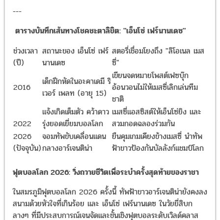
---
ตารางบันทึกเส้นทางโชคชะตาลิขิต: "เอ็นโซ่ เฟร์นานเดซ"
ช่วงเวลา
สถานะของ เอ็นโซ่ เฟร์
สตอรี่เชื่อมโยงถึง "ลิโอเนล เมส
(ปี)
นานเดซ
ซี่"
เขียนจดหมายโพสต์เฟซบุ๊ก
เด็กฝึกหัดในอะคาเดมี ริ
2016
อ้อนวอนไม่ให้เมสซี่เลิกเล่นทีม
เวอร์ เพลท (อายุ 15)
ชาติ
แจ้งเกิดเต็มตัว คว้าดาว
เมสซี่แอสซิสต์ให้เอ็นโซ่ยิง และ
2022
รุ่งยอดเยี่ยมบอลโลก
สวมกอดฉลองร่วมกัน
2026
จอมทัพขับเคลื่อนแดน
ยืนคุมเกมเคียงข้างเมสซี่ นำทัพ
(ปัจจุบัน)
กลางอาร์เจนติน่า
ฟ้าขาวป้องกันบัลลังก์แชมป์โลก
ฟุตบอลโลก 2026: วิ่งถวายชีวิตเพื่อระบำครั้งสุดท้ายของราชา
ในสมรภูมิฟุตบอลโลก 2026 ครั้งนี้ ทัพฟ้าขาวอาร์เจนติน่ายังคงลง
สนามด้วยหัวใจที่เกินร้อย และ เอ็นโซ่ เฟร์นานเดซ ในวัยยี่สิบก
ลางๆ ที่มีประสบการณ์เจนจัดและชั้นเชิงฟุตบอลระดับเวิลด์คลาส