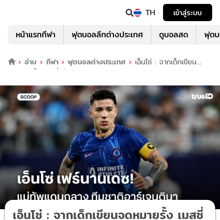
TH
เข้าสู่ระบบ
หน้าแรกกีฬา
ฟุตบอลลีกต่างประเทศ
ดูบอลสด
ฟุต
อ่าน
กีฬา
ฟุตบอลต่างประเทศ
เอ็นโซ่ : จากเด็กเขียน
จดหมายรั้ง เมสซี่ สู่แม่ทัพแดนกลางอาร์เจนตินา
เอ็นโซ่ : จากเด็กเขียนจดหมายรั้ง เมสซี่