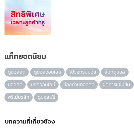
แท็กยอดนิยม
ดูบอลสด
ดูบอลออนไลน์
โปรแกรมบอล
ลิ้งก์ดูบอล
บอลสด
บอลออนไลน์
ช่องถ่ายทอดสด
ผลการแข่งขัน
พรีเมียร์ลีก
ดูบอลฟรี
บทความที่เกี่ยวข้อง