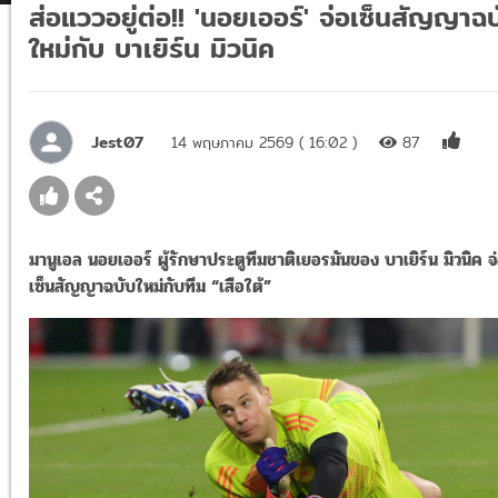
ส่อแววอยู่ต่อ!! 'นอยเออร์' จ่อเซ็นสัญญาฉบ
ใหม่กับ บาเยิร์น มิวนิค
Jest07
14 พฤษภาคม 2569 ( 16:02 )
87
มานูเอล นอยเออร์ ผู้รักษาประตูทีมชาติเยอรมันของ บาเยิร์น มิวนิค จ
เซ็นสัญญาฉบับใหม่กับทีม “เสือใต้”