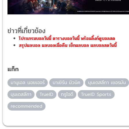
ข่าวที่เกี่ยวข้อง
โปรแกรมบอลวันนี้ ตารางบอลวันนี้ พร้อมลิ้งก์ดูบอลสด
สรุปผลบอล ผลบอลเมื่อคืน เช็กผลบอล ผลบอลสดวันนี้
แท็ก
มานูเอล นอยเออร์
บาเยิร์น มิวนิค
บุนเดสลีกา เยอรมัน
บุนเดสลีกา
TrueID
ทรูไอดี
TrueID Sports
recommended