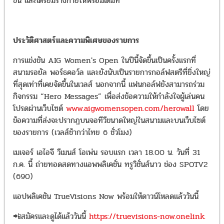
ขึ้น และเตรียมร่างกายให้พร้อมเต็มที่"
ประวัติศาสตร์และความพิเศษของรายการ
การแข่งขัน AIG Women's Open ในปีนี้จัดขึ้นเป็นครั้งแรกที่
สนามรอยัล พอร์ธคอว์ล และยังนับเป็นรายการกอล์ฟสตรีที่ยิ่งใหญ่
ที่สุดเท่าที่เคยจัดขึ้นในเวลส์ นอกจากนี้ แฟนกอล์ฟยังสามารถร่วม
กิจกรรม “Hero Messages” เพื่อส่งข้อความให้กำลังใจผู้เล่นคน
โปรดผ่านเว็บไซต์
www.aigwomensopen.com/herowall
โดย
ข้อความที่ส่งจะปรากฏบนจอทีวีขนาดใหญ่ในสนามและบนเว็บไซต์
ของรายการ (เวลส์ช้ากว่าไทย 6 ชั่วโมง)
เมเจอร์ เอไอจี วีเมนส์ โอเพ่น รอบแรก เวลา 18.00 น. วันที่ 31
ก.ค. นี้ ถ่ายทอดสดทางแอพพลิเคชั่น ทรูวิชั่นส์นาว ช่อง SPOTV2
(690)
แอปพลิเคชัน TrueVisions Now พร้อมให้ดาวน์โหลดแล้ววันนี้
📲สมัครและดูได้แล้ววันนี้
https://truevisions-now.onelink.