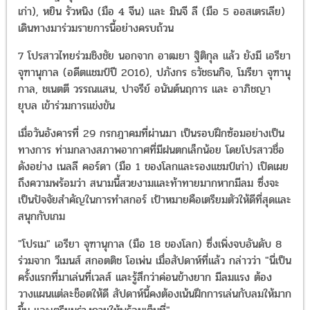
เก่า), หยิน รัวหนิง (มือ 4 จีน) และ มินจี ลี (มือ 5 ออสเตรเลีย)
เดินทางมาร่วมรายการนี้อย่างครบถ้วน
7 โปรสาวไทยร่วมชิงชัย นอกจาก อาฒยา ฐิติกุล แล้ว ยังมี เอรียา
จุฑานุกาล (อดีตแชมป์ปี 2016), ปภังกร ธวัชธนกิจ, โมรียา จุฑานุ
กาล, ชเนตตี วรรณแสน, ปาจรีย์ อนันต์นฤการ และ อาภิชญา
ยุบล เข้าร่วมการแข่งขัน
เมื่อวันอังคารที่ 29 กรกฎาคมที่ผ่านมา เป็นรอบฝึกซ้อมอย่างเป็น
ทางการ ท่ามกลางสภาพอากาศที่มีฝนตกเล็กน้อย โดยโปรสาวชื่อ
ดังอย่าง เนลลี คอร์ดา (มือ 1 ของโลกและรองแชมป์เก่า) เปิดเผย
ถึงความพร้อมว่า สนามนี้สวยงามและท้าทายมากหากมีลม ซึ่งจะ
เป็นปัจจัยสำคัญในการทำสกอร์ เป้าหมายคือเตรียมตัวให้ดีที่สุดและ
สนุกกับเกม
"โปรเม" เอรียา จุฑานุกาล (มือ 18 ของโลก) ซึ่งเพิ่งจบอันดับ 8
ร่วมจาก วีเมนส์ สกอตติช โอเพ่น เมื่อสัปดาห์ที่แล้ว กล่าวว่า "นี่เป็น
ครั้งแรกที่มาเล่นที่เวลส์ และรู้สึกว่าค่อนข้างยาก มีลมแรง ต้อง
วางแผนแต่ละช็อตให้ดี สัปดาห์นี้คงต้องเน้นฝึกการเล่นกับลมให้มาก