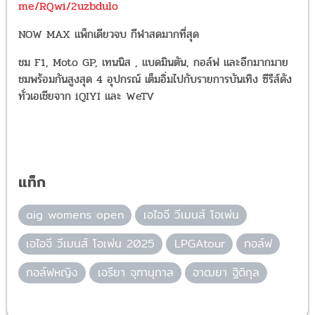
me/RQwi/2uzbdulo
NOW MAX แพ็กเดียวจบ กีฬาสดมากที่สุด
ชม F1, Moto GP, เทนนิส , แบดมินตัน, กอล์ฟ และอีกมากมาย
ชมพร้อมกันสูงสุด 4 อุปกรณ์ เต็มอิ่มไปกับรายการบันเทิง ซีรีส์ดัง
ทั่วเอเชียจาก iQIYI และ WeTV
แท็ก
aig womens open
เอไอจี วีเมนส์ โอเพ่น
เอไอจี วีเมนส์ โอเพ่น 2025
LPGAtour
กอล์ฟ
กอล์ฟหญิง
เอรียา จุฑานุกาล
อาฒยา ฐิติกุล