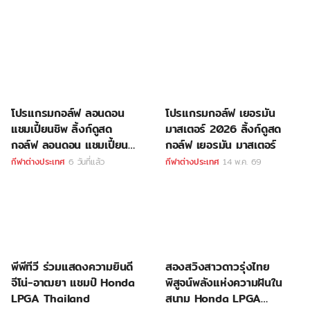
โปรแกรมกอล์ฟ ลอนดอน
โปรแกรมกอล์ฟ เยอรมัน
แชมเปี้ยนชิพ ลิ้งก์ดูสด
มาสเตอร์ 2026 ลิ้งก์ดูสด
กอล์ฟ ลอนดอน แชมเปี้ยน
กอล์ฟ เยอรมัน มาสเตอร์
ชิพ
กีฬาต่างประเทศ
6 วันที่แล้ว
กีฬาต่างประเทศ
14 พ.ค. 69
พีพีทีวี ร่วมแสดงความยินดี
สองสวิงสาวดาวรุ่งไทย
จีโน่-อาฒยา แชมป์ Honda
พิสูจน์พลังแห่งความฝันใน
LPGA Thailand
สนาม Honda LPGA