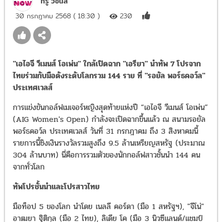
ทรู วิชั่นส์
30 กรกฎาคม 2568 ( 18:30 )
230
"เอไอจี วีเมนส์ โอเพ่น" ใกล้เปิดฉาก "เอรียา" นำทัพ 7 โปรจาก
ไทยร่วมกับมือดังระดับโลกรวม 144 ราย ที่ "รอยัล พอร์ธคอว์ล"
ประเทศเวลส์
การแข่งขันกอล์ฟเมเจอร์หญิงสุดท้ายแห่งปี “เอไอจี วีเมนส์ โอเพ่น”
(AIG Women's Open) กำลังจะเปิดฉากขึ้นแล้ว ณ สนามรอยัล
พอร์ธคอว์ล ประเทศเวลส์ วันที่ 31 กรกฎาคม ถึง 3 สิงหาคมนี้
รายการนี้ชิงเงินรางวัลรวมสูงถึง 9.5 ล้านเหรียญสหรัฐ (ประมาณ
304 ล้านบาท) นี่คือการรวมตัวของนักกอล์ฟสาวชั้นนำ 144 คน
จากทั่วโลก
ทัพโปรชั้นนำและโปรสาวไทย
มือท็อป 5 ของโลก นำโดย เนลลี คอร์ดา (มือ 1 สหรัฐฯ), "จีโน่"
อาฒยา ฐิติกุล (มือ 2 ไทย), ลิเดีย โค (มือ 3 นิวซีแลนด์/แชมป์