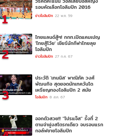
วิธีคิดคะแนน วอลเลย์บอลหญิง
รอบคัดเลือกโอลิมปิก 2016
1
ข่าวโอลิมปิก
22 พ.ค. 59
ไทยแลนด์สู้ๆ! กกท.เปิดแคมเปญ
'ไทยสู้โว้ย' เชียร์นักกีฬาไทยลุย
2
โอลิมปิก
ข่าวโอลิมปิก
27 ก.ค. 67
ประวัติ‌ 'เทนนิส' พาณิภัค วงศ์
พัฒนกิจ สุดยอดนักเทควันโด
3
เหรียญทองโอลิมปิก 2 สมัย
โอลิมปิก
8 ส.ค. 67
ออกตัวสวย!! "โปรแจ๊ส" รั้งที่ 2
ตามจ่าฝูงสโตรกเดียว จบรอบแรก
4
กอล์ฟชายโอลิมปิก