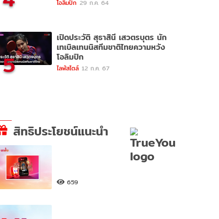
โอลิมปิก
29 ก.ค. 64
เปิดประวัติ สุธาสินี เสวตรบุตร นัก
เทเบิลเทนนิสทีมชาติไทยความหวัง
5
โอลิมปิก
ไลฟ์สไตล์
12 ก.ค. 67
สิทธิประโยชน์แนะนำ
659