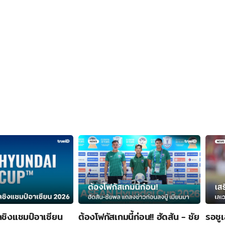
ชิงแชมป์อาเซียน
ต้องโฟกัสเกมนี้ก่อน!! ฮัดสัน - ชัย
รอชูเ