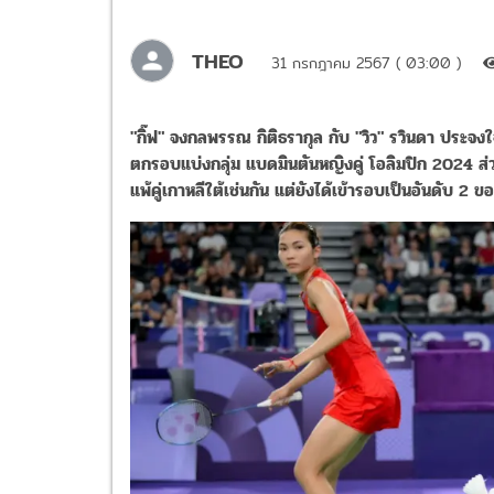
THEO
31 กรกฎาคม 2567 ( 03:00 )
"กิ๊ฟ" จงกลพรรณ กิติธรากุล กับ "วิว" รวินดา ประจงใ
ตกรอบแบ่งกลุ่ม แบดมินตันหญิงคู่ โอลิมปิก 2024 ส่ว
แพ้คู่เกาหลีใต้เช่นกัน แต่ยังได้เข้ารอบเป็นอันดับ 2 ขอ