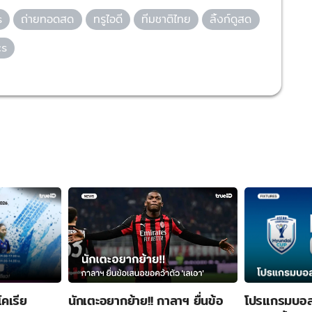
s
ถ่ายทอดสด
ทรูไอดี
ทีมชาติไทย
ลิ้งก์ดูสด
cs
คเรีย
นักเตะอยากย้าย!! กาลาฯ ยื่นข้อ
โปรแกรมบอล