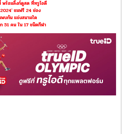
ร้อมลิ้งก์ดูสด ที่ทรูไอดี
ิก 2024' ชมฟรี 24 ช่อง
นพบกัน แข่งสนามใด
อก 51 คน ใน 17 ชนิดกีฬา