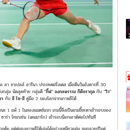
เดอ ลา ชาเปลล์ อารีนา ประเทศฝรั่งเศส เมื่อคืนวันอังคารที่ 30
ลุ่ม นัดสุดท้าย กลุ่มดี
"กิ๊ฟ" จงกลพรรณ กิติธรากุล
กับ
"วิว"
นา
กับ
อี โซ-ฮี
คู่มือ 2 ของโลก
จากเกาหลีใต้
นะ 1 แพ้ 1 ในสองแมตช์แรก เกมนี้จึงเป็นเกมชี้ชะตาเข้ารอบของ
 ซาร่า ไทเกเซ่น (เดนมาร์ก) เข้ารอบน็อกเอาต์ต่อไปทันที
 แต่คู่ของเกาหลีใต้เล่นได้อย่างเหนียวแน่น จนกลายเป็นคู่