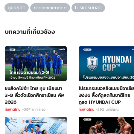
ดูมวยสด
recommended
โปรแกรมบอล
บทความที่เกี่ยวข้อง
ชนสิงคโปร์!! ไทย ทุบ เมียนมา
โปรแกรมบอลชิงแชมป์อาเซี
2-0 ลิ่วตัดเชือกศึกอาเซียน คัพ
2026 ลิ้งก์ดูสดทีมชาติไทย
2026
ดูสด HYUNDAI CUP
ทีมชาติไทย
-307 นาทีที่แล้ว
ทีมชาติไทย
-292 นาทีที่แล้ว