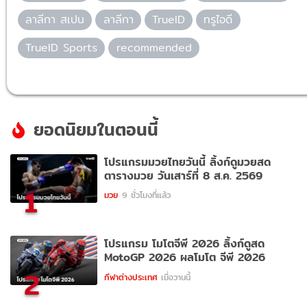
ลาลีกา สเปน
ลาลีกา
TrueID
ทรูไอดี
TrueID Sports
recommended
ยอดนิยมในตอนนี้
โปรแกรมมวยไทยวันนี้ ลิ้งก์ดูมวยสด
ตารางมวย วันเสาร์ที่ 8 ส.ค. 2569
1
มวย
9 ชั่วโมงที่แล้ว
โปรแกรม โมโตจีพี 2026 ลิ้งก์ดูสด
MotoGP 2026 ผลโมโต จีพี 2026
2
กีฬาต่างประเทศ
เมื่อวานนี้