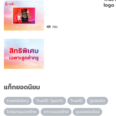
701
แท็กยอดนิยม
trueidstory
TrueID Sports
TrueID
ดูบอลสด
โปรแกรมมวยไทย
ตารางมวยไทย
ดูบอลออนไลน์