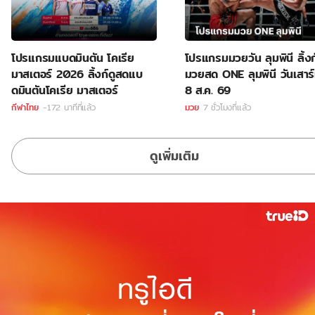
โปรแกรมแบดมินตัน โคเรีย
โปรแกรมมวยวัน ลุมพินี ลิ้งก
มาสเตอร์ 2026 ลิ้งก์ดูสดแบ
มวยสด ONE ลุมพินี วันเสาร์ท
ดมินตันโคเรีย มาสเตอร์
8 ส.ค. 69
กีฬาไทย
-172 นาทีที่แล้ว
มวย
7 ชั่วโมงที่แล้ว
ดูเพิ่มเติม