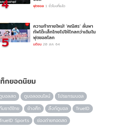
4
ฟุตซอล
1 ชั่วโมงที่แล้ว
ความท้าทายใหม่! 'คณิสร' ลั่นพา
ทัพโต๊ะเล็กไทยไปให้ไกลกว่าเดิมใน
5
ฟุตซอลโลก
มติชน
20 ส.ค. 64
ท็กยอดนิยม
ดูบอลสด
ดูบอลออนไลน์
โปรแกรมบอล
ทีมชาติไทย
ช้างศึก
ลิ้งก์ดูบอล
TrueID
TrueID Sports
ช่องถ่ายทอดสด