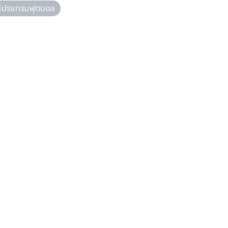
โปรแกรมฟุตบอล