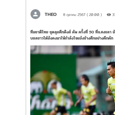
THEO
8 ตุลาคม 2567 ( 20:00 )
3
ทีมชาติไทย ชุดลุยศึกคิงส์ คัพ ครั้งที่ 50 ที่จ.สงข
บอลชาวใต้ยังคงมาให้กำลังใจแข้งช้างศึกอย่างคึกคัก