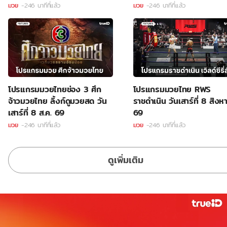
มวย
-246 นาทีที่แล้ว
มวย
-246 นาทีที่แล้ว
โปรแกรมมวยไทยช่อง 3 ศึก
โปรแกรมมวยไทย RWS
จ้าวมวยไทย ลิ้งก์ดูมวยสด วัน
ราชดำเนิน วันเสาร์ที่ 8 สิง
เสาร์ที่ 8 ส.ค. 69
69
มวย
-246 นาทีที่แล้ว
มวย
-246 นาทีที่แล้ว
ดูเพิ่มเติม