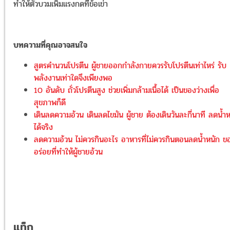
ทำให้ตัวบวมเพิ่มแรงกดที่ข้อเข่า
บทความที่คุณอาจสนใจ
สูตรคำนวนโปรตีน ผู้ชายออกกำลังกายควรรับโปรตีนเท่าไหร่ รับ
พลังงานเท่าใดจึงเพียงพอ
10 อันดับ ถั่วโปรตีนสูง ช่วยเพิ่มกล้ามเนื้อได้ เป็นของว่างเพื่อ
สุขภาพก็ดี
เดินลดความอ้วน เดินลดไขมัน ผู้ชาย ต้องเดินวันละกี่นาที ลดน้ำ
ได้จริง
ลดความอ้วน ไม่ควรกินอะไร อาหารที่ไม่ควรกินตอนลดน้ำหนัก ข
อร่อยที่ทำให้ผู้ชายอ้วน
แท็ก