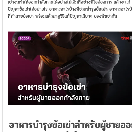
เข่า
จนทำให้ออกกำลังกายได้อย่างไม่เต็มที่อย่างที่ใจต้องการ แล้วจะแก้
ปัญหาข้อเข่าได้อย่างไร อาหารอะไรบ้างที่ช่วย
บำรุงข้อเข่า
อาหารอะไรบ้
ที่ทำลายข้อเข่า พร้อมแล้วมาดูวิธีแก้ปัญหาเสียวๆ ของหัวเข่ากัน
อาหารบำรุงข้อเข่าสำหรับผู้ชายอ