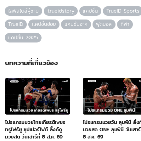
ไลฟ์สไตล์ผู้ชาย
trueidstory
แคปชั่น
TrueID Sports
TrueID
แคปชั่นอ่อย
แคปชั่นฮาๆ
ฟุตบอล
กีฬา
แคปชั่น 2025
บทความที่เกี่ยวข้อง
โปรแกรมมวยไทยเกียรติเพชร
โปรแกรมมวยวัน ลุมพินี ลิ้งก
ทรูโฟร์ยู ซุปเปอร์ไฟต์ ลิ้งก์ดู
มวยสด ONE ลุมพินี วันเสาร์ท
มวยสด วันเสาร์ที่ 8 ส.ค. 69
8 ส.ค. 69