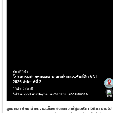
ลูกยางสาวไทย ต้านความแข็งแกร่งของ สหรัฐอเมริกา ไม่ไหว พ่ายไป