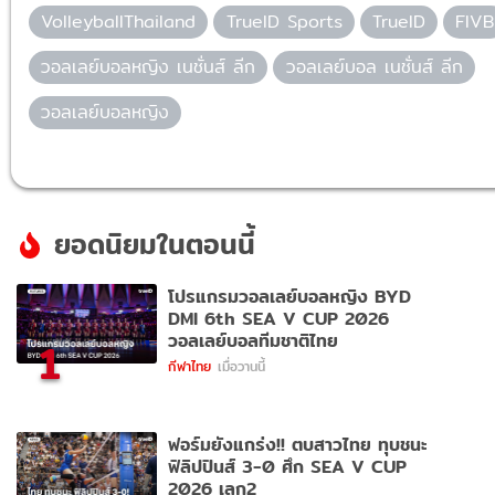
VolleyballThailand
TrueID Sports
TrueID
FIVB
วอลเลย์บอลหญิง เนชั่นส์ ลีก
วอลเลย์บอล เนชั่นส์ ลีก
วอลเลย์บอลหญิง
ยอดนิยมในตอนนี้
โปรแกรมวอลเลย์บอลหญิง BYD
DMI 6th SEA V CUP 2026
วอลเลย์บอลทีมชาติไทย
1
กีฬาไทย
เมื่อวานนี้
ฟอร์มยังแกร่ง!! ตบสาวไทย ทุบชนะ
ฟิลิปปินส์ 3-0 ศึก SEA V CUP
2026 เลก2