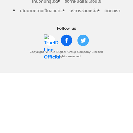
เกี่ยวกับทรูไอดี
ข้อกำหนดและเงื่อนไข
นโยบายความเป็นส่วนตัว
บริการช่วยเหลือ
ติดต่อเรา
Follow us
Copyright © True Digital Group Company Limited.
All rights reserved