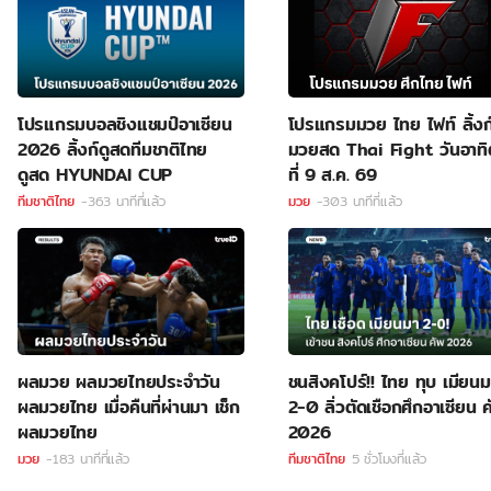
โปรแกรมบอลชิงแชมป์อาเซียน
โปรแกรมมวย ไทย ไฟท์ ลิ้งก์
2026 ลิ้งก์ดูสดทีมชาติไทย
มวยสด Thai Fight วันอาทิ
ดูสด HYUNDAI CUP
ที่ 9 ส.ค. 69
ทีมชาติไทย
-363 นาทีที่แล้ว
มวย
-303 นาทีที่แล้ว
ผลมวย ผลมวยไทยประจำวัน
ชนสิงคโปร์!! ไทย ทุบ เมียนม
ผลมวยไทย เมื่อคืนที่ผ่านมา เช็ก
2-0 ลิ่วตัดเชือกศึกอาเซียน ค
ผลมวยไทย
2026
มวย
-183 นาทีที่แล้ว
ทีมชาติไทย
5 ชั่วโมงที่แล้ว