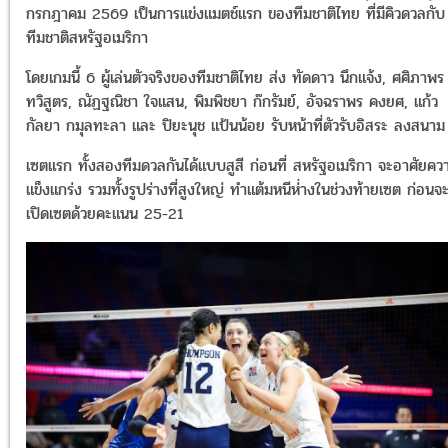
กรกฎาคม 2569 เป็นการแข่งแมตช์แรก ของทีมชาติไทย ที่มีคิวดวลกับ
ทีมชาติสหรัฐอเมริกา
โดยเกมนี้ 6 ผู้เล่นตัวจริงของทีมชาติไทย ส่ง ทัดดาว นึกแจ้ง, ศศิภาพร
ทวิสูตร, ณัฏฐณิชา ใจแสน, พิมพิชยา ก๊กรัมย์, อัจฉราพร คงยศ, แก้ว
กัลยา กมุลทะลา และ ปิยะนุช แป้นน้อย รับหน้าที่ตัวรับอิสระ ลงสนาม
เซตแรก ทั้งสองทีมดวลกันได้แบบสูสี ก่อนที่ สหรัฐอเมริกา จะอาศัยคว
แข็งแกร่ง รวมทั้งรูปร่างที่สูงใหญ่ ทำแต้มหนีห่่างในช่วงท้ายเซต ก่อนจ
เปิดเซตด้วยคะแนน 25-21