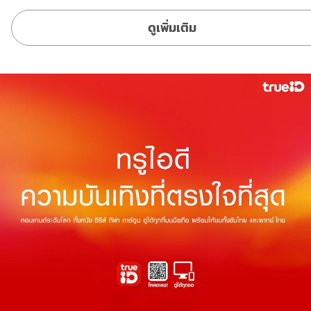
ดูเพิ่มเติม