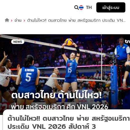
TH
เข้าสู่ระบบ
อ่าน
ต้านไม่ไหว!! ตบสาวไทย พ่าย สหรัฐอเมริกา ประเดิม VNL
2026 สัปดาห์ 3
ต้านไม่ไหว!! ตบสาวไทย พ่าย สหรัฐอเมริกา
ประเดิม VNL 2026 สัปดาห์ 3