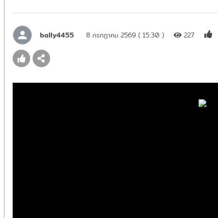
bally4455
8 กรกฎาคม 2569 ( 15:30 )
227