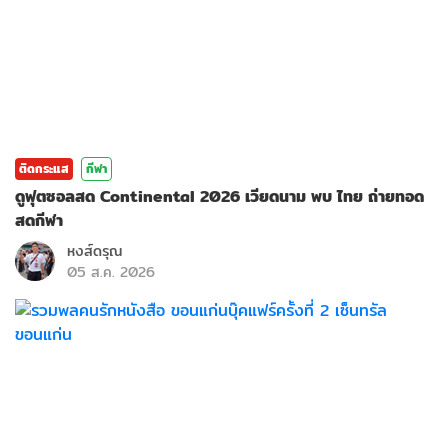
ติดกระแส
กีฬา
ดูฟุตซอลสด Continental 2026 เวียดนาม พบ ไทย ถ่ายทอด
สดกีฬา
หงส์ดรุณ
05 ส.ค. 2026