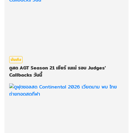
บันเทิง
ดูสด AGT Season 21 เชียร์ เนเน่ รอบ Judges'
Callbacks วันนี้