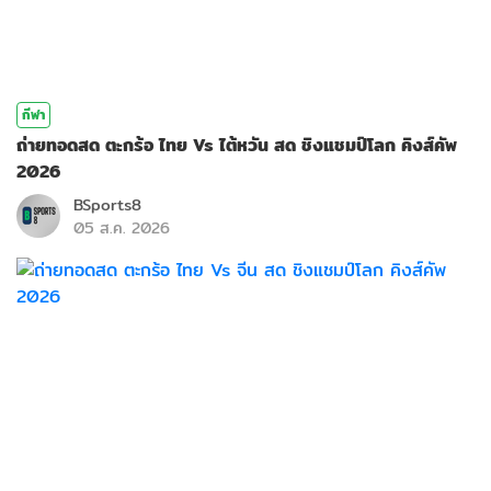
กีฬา
ถ่ายทอดสด ตะกร้อ ไทย Vs ไต้หวัน สด ชิงแชมป์โลก คิงส์คัพ
2026
BSports8
05 ส.ค. 2026