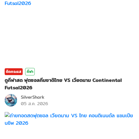
ติดกระแส
กีฬา
ดูกีฬาสด ฟุตซอลทีมชาติไทย VS เวียดนาม Continental
Futsal2026
SilverShark
05 ส.ค. 2026