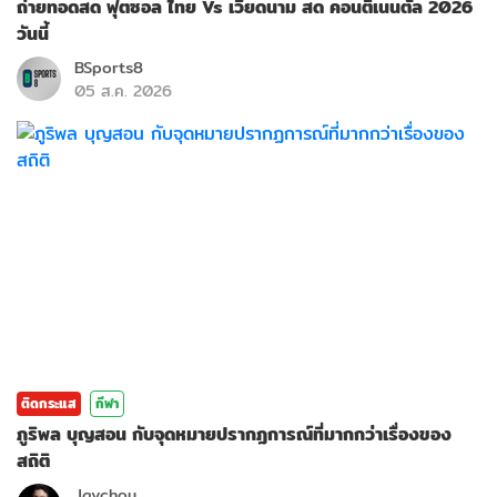
ถ่ายทอดสด ฟุตซอล ไทย Vs เวียดนาม สด คอนติเนนตัล 2026
วันนี้
BSports8
05 ส.ค. 2026
ติดกระแส
กีฬา
ภูริพล บุญสอน กับจุดหมายปรากฏการณ์ที่มากกว่าเรื่องของ
สถิติ
Jaychou