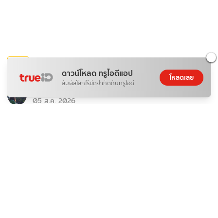
บันเทิง
ดาวน์โหลด ทรูไอดีแอป
รีวิวหนังสือ The Wealth Money Can’t Buy
โหลดเลย
สัมผัสโลกไร้ขีดจำกัดกับทรูไอดี
รักการอ่าน
05 ส.ค. 2026