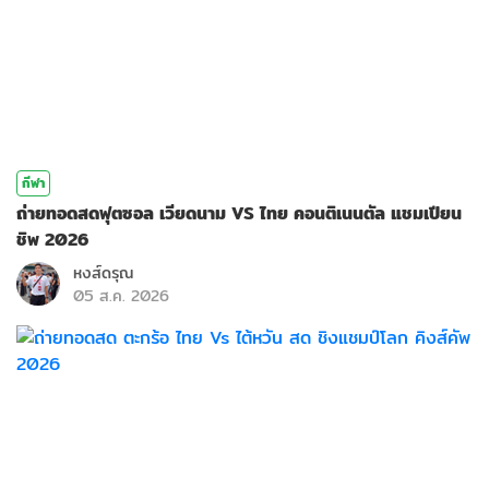
กีฬา
ถ่ายทอดสดฟุตซอล เวียดนาม VS ไทย คอนติเนนตัล แชมเปียน
ชิพ 2026
หงส์ดรุณ
05 ส.ค. 2026