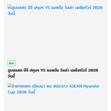
กีฬา
ดูบอลสด บีจี ปทุมฯ VS แอสตัน วิลล่า เอเชียทัวร์ 2026
วันนี้