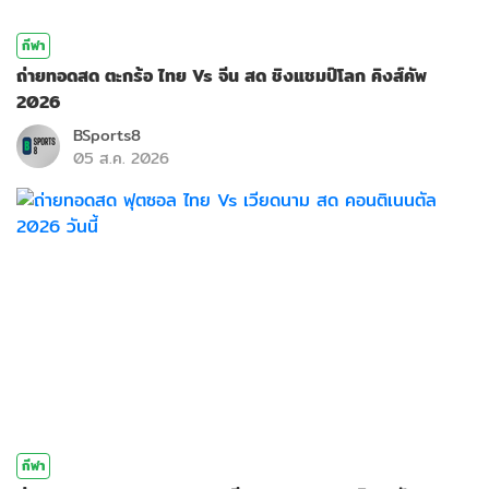
กีฬา
ถ่ายทอดสด ตะกร้อ ไทย Vs จีน สด ชิงแชมป์โลก คิงส์คัพ
2026
BSports8
05 ส.ค. 2026
กีฬา