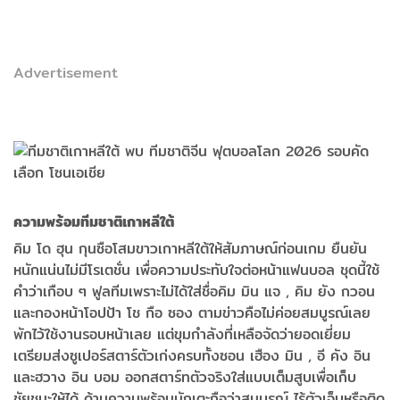
Advertisement
ความพร้อมทีมชาติเกาหลีใต้
คิม โด ฮุน กุนซือโสมขาวเกาหลีใต้ให้สัมภาษณ์ก่อนเกม ยืนยัน
หนักแน่นไม่มีโรเตชั่น เพื่อความประทับใจต่อหน้าแฟนบอล ชุดนี้ใช้
คำว่าเกือบ ๆ ฟูลทีมเพราะไม่ได้ใส่ชื่อคิม มิน แจ , คิม ยัง กวอน
และกองหน้าโอปป้า โช กือ ซอง ตามข่าวคือไม่ค่อยสมบูรณ์เลย
พักไว้ใช้งานรอบหน้าเลย แต่ขุมกำลังที่เหลือจัดว่ายอดเยี่ยม
เตรียมส่งซูเปอร์สตาร์ตัวเก่งครบทั้งซอน เฮือง มิน , อี คัง อิน
และฮวาง อิน บอม ออกสตาร์ทตัวจริงใส่แบบเต็มสูบเพื่อเก็บ
ชัยชนะให้ได้ ด้านความพร้อมนักเตะถือว่าสมบูรณ์ ไร้ตัวเจ็บหรือติด