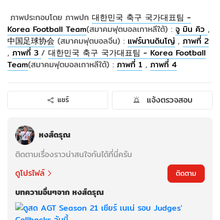
ภาพประกอบโดย ภาพปก
대한민국 축구 국가대표팀 -
Korea Football Team
(สมาคมฟุตบอลเกาหลีใต้) :
จู มิน คิว
,
中国足球协会
(สมาคมฟุตบอลจีน) :
แฟร์นานดินโญ่
,
ภาพที่ 2
,
ภาพที่ 3
/
대한민국 축구 국가대표팀 - Korea Football
Team
(สมาคมฟุตบอลเกาหลีใต้) :
ภาพที่ 1
,
ภาพที่ 4
แจ้งตรวจสอบ
แชร์
หงส์ดรุณ
ติดตามเรื่องราวน่าสนใจกันได้ที่นี่ครับ
ดูโปรไฟล์
ติดตาม
บทความอื่นๆจาก หงส์ดรุณ