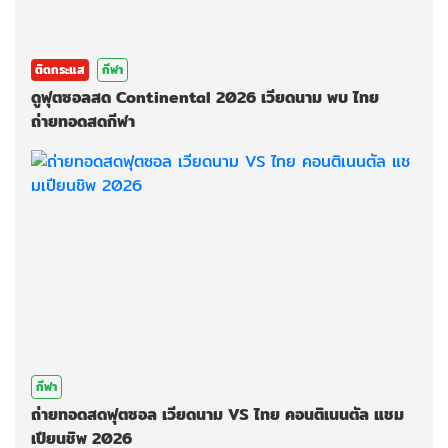
ติดกระแส
กีฬา
ดูฟุตซอลสด Continental 2026 เวียดนาม พบ ไทย
ถ่ายทอดสดกีฬา
กีฬา
ถ่ายทอดสดฟุตซอล เวียดนาม VS ไทย คอนติเนนตัล แชม
เปียนชิพ 2026