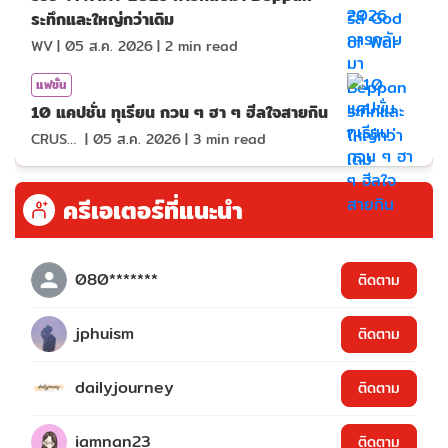
ระทึกและใหญ่กว่าเดิม
WV
|
05 ส.ค. 2026
|
2
min read
แฟชั่น
10 แคปชั่น ทุเรียน กวน ๆ ฮา ๆ ฮีลใจสายกิน
CRUSHที่แปลว่าแอบชอบ
|
05 ส.ค. 2026
|
3
min read
ครีเอเตอร์ที่แนะนำ
080*******
ติดตาม
jphuism
ติดตาม
dailyjourney
ติดตาม
iamnan23
ติดตาม