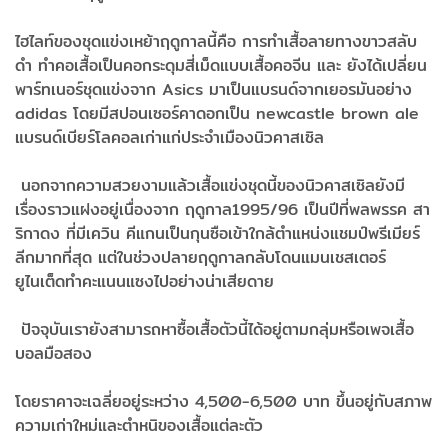
ไฮไลท์ของชุดแข่งเหย้าฤดูกาลนี้คือ การทำเสื้อลายทางขาวสลับ
ดำ ทำคอเสื้อเป็นคอกระดุมสี่เม็ดแบบเสื้อคอจีน และ ยังได้เปลี่ยน
พาร์ทเนอร์ชุดแข่งจาก Asics มาเป็นแบรนด์จากเยอรมันอย่าง
adidas โดยมีสปอนเซอร์คาดอกเป็น newcastle brown ale
แบรนด์เบียร์โลคอลเก่าแก่ประจำเมืองนิวคาสเซิล
นอกจากความสวยงามแล้วเสื้อแข่งชุดนี้ของนิวคาสเซิลยังมี
เรื่องราวแฝงอยู่เนื่องจาก ฤดูกาล1995/96 เป็นปีที่พลพรรค สา
ริกาดง ที่มีเควิน คีแกนเป็นกุนซือเข้าใกล้ตำแหน่งแชมป์พรีเมียร์
ลีกมากที่สุด แต่ในช่วงปลายฤดูกาลกลับโดนแมนเชสเตอร์
ยูไนเต็ดทำคะแนนแซงไปอย่างน่าเสียดาย
ปัจจุบันเรายังสามารถหาซื้อเสื้อตัวนี้ได้อยู่ตามกลุ่มหรือเพจเสื้อ
บอลมือสอง
โดยราคาจะเฉลี่ยอยู่ระหว่าง 4,500-6,500 บาท ขึ้นอยู่กับสภาพ
ความเก่าใหม่และตำหนิของเสื้อแต่ละตัว