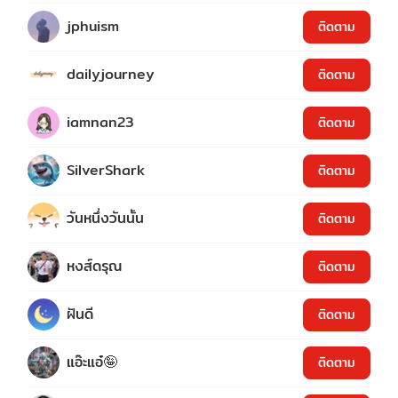
jphuism
ติดตาม
dailyjourney
ติดตาม
iamnan23
ติดตาม
SilverShark
ติดตาม
วันหนึ่งวันนั้น
ติดตาม
หงส์ดรุณ
ติดตาม
ฝันดี
ติดตาม
แอ๊ะแอ๋🤪
ติดตาม