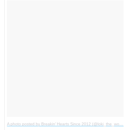
A photo posted by Breakin’ Hearts Since 2012 (@loki_the_wolfdog)