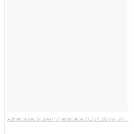
A photo posted by Breakin’ Hearts Since 2012 (@loki_the_wolfdog)