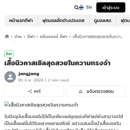
TH
เข้าสู่ระบบ
หน้าแรกกีฬา
ฟุตบอลลีกต่างประเทศ
ดูบอลสด
ฟุต
อ่าน
กีฬา
ครีเอเตอร์ กีฬา
เสื้อนิวคาสเซิลสุดสวยในความ
ทรงจำ
กีฬา
เสื้อนิวคาสเซิลสุดสวยในความทรงจำ
jangjang
|
01 ก.พ. 2024
2 min read
แจ้งตรวจสอบ
แชร์
ในปัจจุบันเสื้อบอลไม่ได้เป็นเพียงแค่ชุดแข่งกีฬาแต่ยังสามารถใส่
เป็นเสื้อแฟชั่นได้ในหลากหลายสไตล์ อย่างเช่นเมื่อนำเสื้อบอลใน