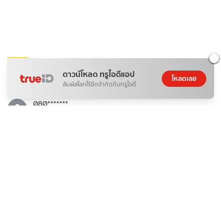
บันเทิง
ดาวน์โหลด ทรูไอดีแอป
ชวนดู พราวพร่างบุปผาตระการ The Road to Splendor
โหลดเลย
สัมผัสโลกไร้ขีดจำกัดกับทรูไอดี
(2026)
080*******
08 ส.ค. 2026