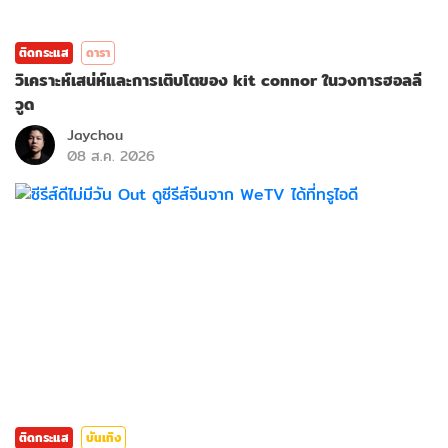
ติดกระแส
ดารา
วิเคราะห์เสน่ห์และการเติบโตของ kit connor ในวงการฮอลลี
วูด
Jaychou
08 ส.ค. 2026
ติดกระแส
บันเทิง