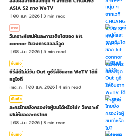
ส่องผลงานของหนุ่ม ๆ จากเวที CHUANG
ASIA S2 ทาง WeTV
|
08 ส.ค. 2026
|
3
min read
ดารา
วิเคราะห์เสน่ห์และการเติบโตของ kit
connor ในวงการฮอลลีวูด
|
08 ส.ค. 2026
|
5
min read
บันเทิง
ซีรีส์ดีไม่มีวัน Out ดูซีรีส์จีนจาก WeTV ได้ที่
ทรูไอดี
ima_nan
|
08 ส.ค. 2026
|
4
min read
บันเทิง
ละครไทยยังครองใจผู้ชมได้หรือไม่? วิเคราะห์
เสน่ห์ของละครไทย
|
08 ส.ค. 2026
|
3
min read
บันเทิง