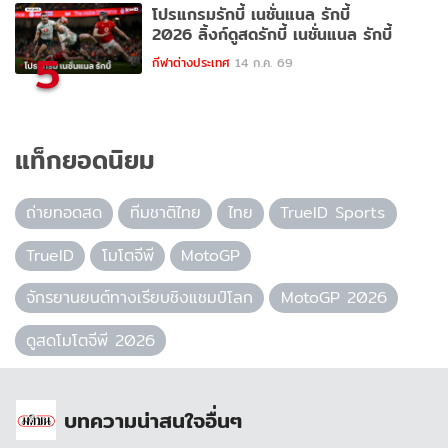
โปรแกรมรักบี้ เนชั่นแนล รักบี้
2026 ลิ้งก์ดูสดรักบี้ เนชั่นแนล รักบี้
5
กีฬาต่างประเทศ
14 ก.ค. 69
แท็กยอดนิยม
ถ่ายทอดสด
ทีมชาติไทย
ไทย
TrueID Sports
TrueID
โมโตจีพี
MotoGP
จักรยานยนต์ทางเรียบชิงแชมป์โลก
MotoGP 2026
ดูสดโมโตจีพี 2026
บทความน่าสนใจอื่นๆ