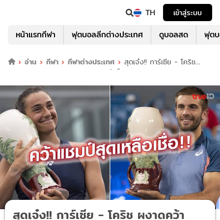
TH
เข้าสู่ระบบ
หน้าแรกกีฬา
ฟุตบอลลีกต่างประเทศ
ดูบอลสด
ฟุต
อ่าน
กีฬา
กีฬาต่างประเทศ
สุดเจ๋ง!! การ์เซีย - โคริช
ผงาดคว้าแชมป์ เทนนิส ซินซินเนติ สำเร็จ
สุดเจ๋ง!! การ์เซีย - โคริช ผงาดคว้า