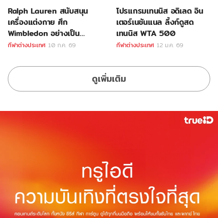
Ralph Lauren สนับสนุน
โปรแกรมเทนนิส อดิเลด อิน
เครื่องแต่งกาย ศึก
เตอร์เนชันแนล ลิ้งก์ดูสด
Wimbledon อย่างเป็น
เทนนิส WTA 500
ทางการ
กีฬาต่างประเทศ
10 ก.ค. 69
กีฬาต่างประเทศ
12 ม.ค. 69
ดูเพิ่มเติม