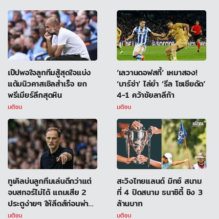
เป๊ปพอใจลูกทีมสู้สุดใจแบ่ง
‘เลวานดอฟสกี้’ เหมาสอง!
แต้มนิวคาสเซิลสำเร็จ ยก
‘บาร์ซ่า’ ไล่ยำ ‘รีล โซเซียดัด’
พรีเมียร์ลีกสุดหิน
4-1 คว้าชัยลาลีก้า
มติชน
มติชน
ทูเคิลบ่นลูกทีมเล่นดีกว่าแต่
สะวิงไทยแลนด์ มิกซ์ สนาม
จบสกอร์ไม่ได้ แถมเสีย 2
ที่ 4 ปิดสนาม ธนาซิตี้ ชิง 3
ประตูง่ายๆ ให้ลีดส์ก่อนพ่าย
ล้านบาท
ยับ
มติชน
มติชน