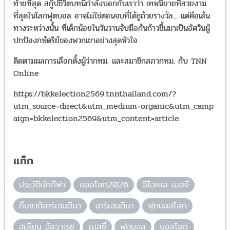
ท้ายที่สุด สกู๊ปชีวิตบทนี้กำลังบอกกับเราว่า เทพนิยายที่สวยงาม
ที่สุดในโลกฟุตบอล อาจไม่ใช่ตอนจบที่ได้ชูถ้วยรางวัล... แต่คือเส้น
ทางระหว่างนั้น ที่เด็กน้อยในวันวานจับมือกันก้าวขึ้นมาเป็นอัศวินผู้
ปกป้องกษัตริย์ของพวกเขาอย่างสุดหัวใจ
ติดตามผลการเลือกตั้งผู้ว่ากทม. และสมาชิกสภากทม. กับ TNN
Online
https://bkkelection2569.tnnthailand.com/?
utm_source=direct&utm_medium=organic&utm_camp
aign=bkkelection2569&utm_content=article
แท็ก
ประวัตินักกีฬา
บอลโลก2026
ลิโอเนล เมสซี่
ทีมชาติอาร์เจนตินา
อาร์เจนตินา
ฟุตบอลโลก
ฮูเลียน อัลวาเรซ
เมสซี่
ฟุตบอล
บอลโลก