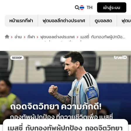
TH
เข้าสู่ระบบ
หน้าแรกกีฬา
ฟุตบอลลีกต่างประเทศ
ดูบอลสด
ฟุต
อ่าน
กีฬา
ฟุตบอลต่างประเทศ
เมสซี่ กับกองทัพผู้ปกป้อง
ถอดจิตวิทยา ความภักดี ที่ถวายชีวิตเพื่อลูกพี่
เมสซี่ กับกองทัพผู้ปกป้อง ถอดจิตวิทยา