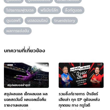
โปรแกรมฟุตบอล
พรีเมียร์ลีก
ลิ้งก์ดูบอล
ดูบอลฟรี
บอลออนไลน์
trueidstory
ผลการแข่งขัน
บทความที่เกี่ยวข้อง
สรุปผลบอล เช็กผลบอล ผล
รวมลิ้งก์รายการ ป๋าเชียร์
บอลสดวันนี้ ผลบอลเมื่อคืน
เฮียเล่า ทุก EP ดูย้อนหลัง
รายงานผลบอล
ทุกตอน ทาง ทรูไอดี