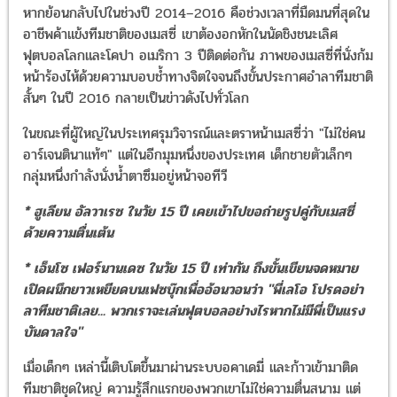
หากย้อนกลับไปในช่วงปี 2014–2016 คือช่วงเวลาที่มืดมนที่สุดใน
อาชีพค้าแข้งทีมชาติของเมสซี่ เขาต้องอกหักในนัดชิงชนะเลิศ
ฟุตบอลโลกและโคปา อเมริกา 3 ปีติดต่อกัน ภาพของเมสซี่ที่นั่งก้ม
หน้าร้องไห้ด้วยความบอบช้ำทางจิตใจจนถึงขั้นประกาศอำลาทีมชาติ
สั้นๆ ในปี 2016 กลายเป็นข่าวดังไปทั่วโลก
ในขณะที่ผู้ใหญ่ในประเทศรุมวิจารณ์และตราหน้าเมสซี่ว่า "ไม่ใช่คน
อาร์เจนตินาแท้ๆ" แต่ในอีกมุมหนึ่งของประเทศ เด็กชายตัวเล็กๆ
กลุ่มหนึ่งกำลังนั่งน้ำตาซึมอยู่หน้าจอทีวี
* ฮูเลียน อัลวาเรซ ในวัย 15 ปี เคยเข้าไปขอถ่ายรูปคู่กับเมสซี่
ด้วยความตื่นเต้น
* เอ็นโซ เฟอร์นานเดซ ในวัย 15 ปี เท่ากัน ถึงขั้นเขียนจดหมาย
เปิดผนึกยาวเหยียดบนเฟซบุ๊กเพื่ออ้อนวอนว่า "พี่เลโอ โปรดอย่า
ลาทีมชาติเลย... พวกเราจะเล่นฟุตบอลอย่างไรหากไม่มีพี่เป็นแรง
บันดาลใจ"
เมื่อเด็กๆ เหล่านี้เติบโตขึ้นมาผ่านระบบอคาเดมี่ และก้าวเข้ามาติด
ทีมชาติชุดใหญ่ ความรู้สึกแรกของพวกเขาไม่ใช่ความตื่นสนาม แต่