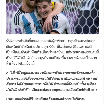
นั่นคือการกำเนิดขึ้นของ "กองทัพผู้อารักขา" กลุ่มนักเตะหนุ่มสาย
เลือดใหม่ที่เกิดในช่วงปลายยุค 90s ที่ไม่ได้มอง ลิโอเนล เมสซี่
เป็นเพียงแค่กัปตันทีมหรือเพื่อนร่วมอาชีพ... แต่พวกเขามองชายคนนี้
เป็น "ฮีโร่ในวัยเด็ก" และศูนย์รวมศรัทธาที่พวกเขาพร้อมจะวิ่งถวาย
หัวให้อย่างไม่มีข้อแม้
>
"เมื่อพี่ใหญ่ของพวกเราต้องแบกรับความคาดหวังของคนทั้ง
ประเทศ... หน้าที่ของพวกเราไม่ใช่แค่การเดินตามรอยเท้าเขา แต่
คือการวิ่งไล่บอลแทนเขา เพื่อไม่ให้ชายคนนี้ต้องหลั่งน้ำตาเพียง
ลำพังอีกต่อไป"
- เสียงสะท้อนจากขุนพลสายเลือดใหม่ทัพฟ้าขาว
บาดแผลหน้าจอทีวี: แรงขับเคลื่อนของเด็กชายในวันวาน