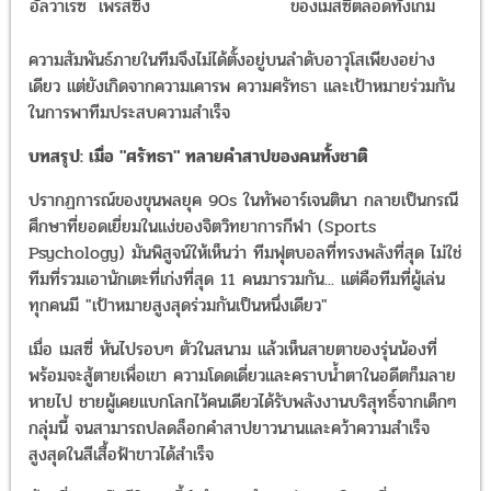
อัลวาเรซ
เพรสซิ่ง
ของเมสซี่ตลอดทั้งเกม
ความสัมพันธ์ภายในทีมจึงไม่ได้ตั้งอยู่บนลำดับอาวุโสเพียงอย่าง
เดียว แต่ยังเกิดจากความเคารพ ความศรัทธา และเป้าหมายร่วมกัน
ในการพาทีมประสบความสำเร็จ
บทสรุป: เมื่อ "ศรัทธา" ทลายคำสาปของคนทั้งชาติ
ปรากฏการณ์ของขุนพลยุค 90s ในทัพอาร์เจนตินา กลายเป็นกรณี
ศึกษาที่ยอดเยี่ยมในแง่ของจิตวิทยาการกีฬา (Sports
Psychology) มันพิสูจน์ให้เห็นว่า ทีมฟุตบอลที่ทรงพลังที่สุด ไม่ใช่
ทีมที่รวมเอานักเตะที่เก่งที่สุด 11 คนมารวมกัน... แต่คือทีมที่ผู้เล่น
ทุกคนมี "เป้าหมายสูงสุดร่วมกันเป็นหนึ่งเดียว"
เมื่อ เมสซี่ หันไปรอบๆ ตัวในสนาม แล้วเห็นสายตาของรุ่นน้องที่
พร้อมจะสู้ตายเพื่อเขา ความโดดเดี่ยวและคราบน้ำตาในอดีตก็มลาย
หายไป ชายผู้เคยแบกโลกไว้คนเดียวได้รับพลังงานบริสุทธิ์จากเด็กๆ
กลุ่มนี้ จนสามารถปลดล็อกคำสาปยาวนานและคว้าความสำเร็จ
สูงสุดในสีเสื้อฟ้าขาวได้สำเร็จ