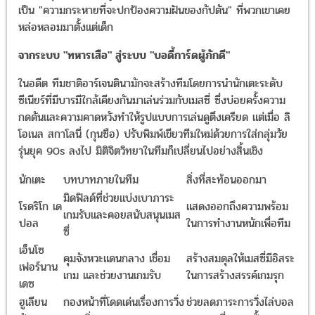
เป็น "ความกระหายที่จะปกป้องความฝันของกัปตัน" ที่พวกเขาเคย
หล่อหลอมมาตั้งแต่เด็ก
จากระบบ "ทหารเสือ" สู่ระบบ "บอดี้การ์ดผู้ภักดี"
ในอดีต ทีมชาติอาร์เจนตินามักจะสร้างทีมโดยการนำนักเตะระดับ
ซีเนียร์ที่มีบารมีใกล้เคียงกันมาเล่นร่วมกับเมสซี่ ซึ่งบ่อยครั้งความ
กดดันและความคาดหวังทำให้รูปแบบการเล่นดูตึงเครียด แต่เมื่อ ลิ
โอเนล สกาโลนี่ (กุนซือ) ปรับพิมพ์เขียวทีมใหม่ด้วยการใส่กลุ่มวัย
รุ่นยุค 90s ลงไป มิติจิตวิทยาในทีมก็เปลี่ยนไปอย่างสิ้นเชิง
นักเตะ
บทบาทภายในทีม
สิ่งที่สะท้อนออกมา
มิดฟิลด์ที่ช่วยแบ่งเบาภาระ
โรดริโก เด
แสดงออกถึงความพร้อม
เกมรับและคอยสนับสนุนเมส
ปอล
ในการทำงานหนักเพื่อทีม
ซี่
เอ็นโซ
คุมจังหวะแดนกลาง เชื่อม
สร้างสมดุลให้เมสซี่มีอิสระ
เฟอร์นาน
เกม และช่วยงานเกมรับ
ในการสร้างสรรค์เกมรุก
เดซ
ฮูเลียน
กองหน้าที่โดดเด่นเรื่องการวิ่ง
ช่วยลดภาระการวิ่งไล่บอล