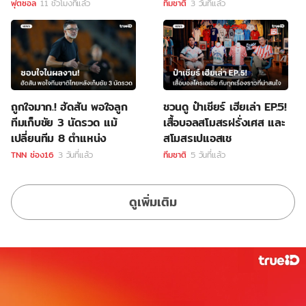
ฟุตซอล
11 ชั่วโมงที่แล้ว
ทีมชาติ
3 วันที่แล้ว
ถูกใจมาก.! ฮัดสัน พอใจลูก
ชวนดู ป๋าเชียร์ เฮียเล่า EP.5!
ทีมเก็บชัย 3 นัดรวด แม้
เสื้อบอลสโมสรฝรั่งเศส และ
เปลี่ยนทีม 8 ตำแหน่ง
สโมสรเปแอสเช
TNN ช่อง16
3 วันที่แล้ว
ทีมชาติ
5 วันที่แล้ว
ดูเพิ่มเติม