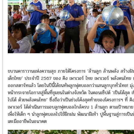
ขบวนคาราวานแห่งความสุข ภายใต้โครงการ ‘ล้านลูก ล้านพลัง สร้างฝั
เด็กไทย’ ประจำปี 2567 ของ คิง เพาเวอร์ ไทย เพาเวอร์ พลังคนไทย เร
ออกสตาร์ทแล้ว โดยในปีนี้ได้ขนทัพลูกฟุตบอลกว่าแสนลูกบุกทั่วไทย! มุ่
หน้ากระจายโอกาสสู่พื้นที่ชุมชนในต่างจังหวัด ในคอนเซ็ปต์
‘เป็นได้สุด เ
ไปได้ ด้วยพลังคนไทย’ ซึ่งถือว่าเป็นช่วงโค้งสุดท้ายของโครงการฯ ที่ คิ
เพาเวอร์ ได้ดำเนินการมอบลูกฟุตบอลใกล้ครบ 1 ล้านลูก ตามเป้าหมาย
เพื่อให้เด็ก ๆ นำลูกฟุตบอลไปใช้ฝึกฝน พัฒนาฝีเท้า ปูพื้นฐานสู่การเป็น
เตะมืออาชีพในอนาคต