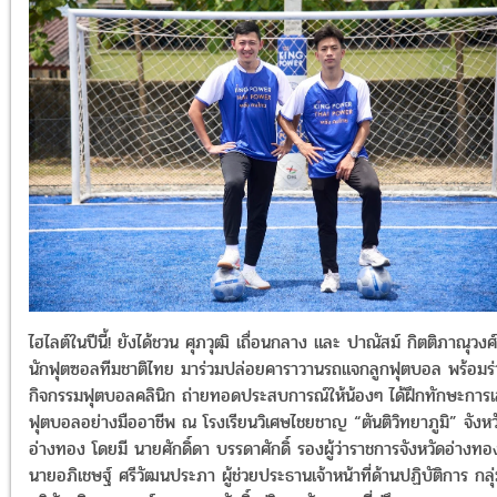
ไฮไลต์ในปีนี้! ยังได้ชวน ศุภวุฒิ เถื่อนกลาง และ ปาณัสม์ กิตติภาณุวงศ์
นักฟุตซอลทีมชาติไทย มาร่วมปล่อยคาราวานรถแจกลูกฟุตบอล พร้อมร่
กิจกรรมฟุตบอลคลินิก ถ่ายทอดประสบการณ์ให้น้องๆ ได้ฝึกทักษะการเ
ฟุตบอลอย่างมืออาชีพ ณ โรงเรียนวิเศษไชยชาญ “ตันติวิทยาภูมิ” จังหว
อ่างทอง โดยมี นายศักดิ์ดา บรรดาศักดิ์ รองผู้ว่าราชการจังหวัดอ่างทอ
นายอภิเชษฐ์ ศรีวัฒนประภา ผู้ช่วยประธานเจ้าหน้าที่ด้านปฏิบัติการ กลุ