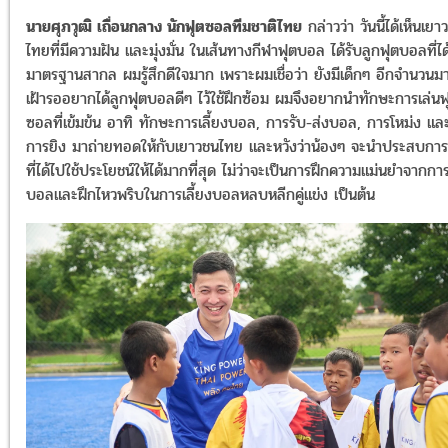
นายศุภวุฒิ เถื่อนกลาง นักฟุตซอลทีมชาติไทย
กล่าวว่า วันนี้ได้เห็นเยา
ไทยที่มีความฝัน และมุ่งมั่น ในเส้นทางกีฬาฟุตบอล ได้รับลูกฟุตบอลที่ได
มาตรฐานสากล ผมรู้สึกดีใจมาก เพราะผมเชื่อว่า ยังมีเด็กๆ อีกจำนวนมา
เฝ้ารออยากได้ลูกฟุตบอลดีๆ ไว้ใช้ฝึกซ้อม ผมจึงอยากนำทักษะการเล่นฟ
ซอลที่เข้มข้น อาทิ ทักษะการเลี้ยงบอล, การรับ-ส่งบอล, การโหม่ง แล
การยิง มาถ่ายทอดให้กับเยาวชนไทย และหวังว่าน้องๆ จะนำประสบการ
ที่ได้ไปใช้ประโยชน์ให้ได้มากที่สุด ไม่ว่าจะเป็นการฝึกความแม่นยำจากกา
บอลและฝึกไหวพริบในการเลี้ยงบอลหลบหลีกคู่แข่ง เป็นต้น