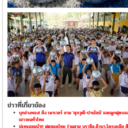
ข่าวที่เกี่ยวข้อง
บุกอ่างทอง! คิง เพาเวอร์ ชวน 'ศุภวุฒิ-ปาณัสม์' แจกลูกฟุตบอ
เยาวชนทั่วไทย
ปะทะแซมบ้า!! ฟุตซอลไทย ร่วมสาย บราซิล,คิวบา,โครเอเชีย ศ