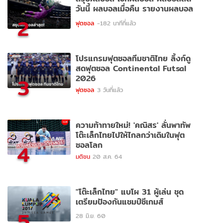
วันนี้ ผลบอลเมื่อคืน รายงานผลบอล
2
ฟุตซอล
-182 นาทีที่แล้ว
โปรแกรมฟุตซอลทีมชาติไทย ลิ้งก์ดู
สดฟุตซอล Continental Futsal
2026
3
ฟุตซอล
3 วันที่แล้ว
ความท้าทายใหม่! 'คณิสร' ลั่นพาทัพ
โต๊ะเล็กไทยไปให้ไกลกว่าเดิมในฟุต
ซอลโลก
4
มติชน
20 ส.ค. 64
"โต๊ะเล็กไทย" แบโผ 31 ผู้เล่น ชุด
เตรียมป้องกันแชมป์ซีเกมส์
5
28 มิ.ย. 60