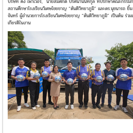
บริษัท คิง เพาเวอร์,
นายสมศักดิ์ ปริศนานันทกุล ที่ปรึกษาคณะกรรม
สถานศึกษาโรงเรียนวิเศษไชยชาญ “ตันติวิทยาภูมิ” และดร.นุชนารถ ยิ้ม
จันทร์ ผู้อำนวยการโรงเรียนวิเศษไชยชาญ “ตันติวิทยาภูมิ” เป็นต้น ร่วม
เกียรติในงาน