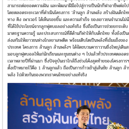
สามารถต่อยอดความฝัน และพัฒนาฝีมือไปสู่การเป็นนักกีฬาอาชีพต่อไป
โดยตลอดระยะเวลาที่ดำเนินโครงการ ‘ล้านลูก ล้านพลัง สร้างฝันเด็กไท
ทาง คิง เพาเวอร์ ได้เห็นรอยยิ้ม และความสำเร็จ ของเยาวชนจำนวนไม่น
ที่ได้ใช้ประโยชน์จากลูกฟุตบอลอย่างแท้จริง ซึ่งถือเป็นการช่วยยกระดับ
มาตรฐานความรู้ และประสบการณ์ที่ดีด้านกีฬาให้กับเด็กไทย ทั้งยังเป็
ส่งเสริมให้เยาวชนห่างไกลยาเสพติด พร้อมเติบโตเป็นพลังที่เข้มแข็งของ
ประเทศ โครงการ ล้านลูก ล้านพลังฯ ได้จัดขบวนคาราวานยิ่งใหญ่เดิน
มอบลูกฟุตบอลให้แก่นักเรียนและชุมชนต่าง ๆ ไปแล้วทั่วประเทศตลอด
เวลาหลายปีที่ผ่านมา ซึ่งปัจจุบันเราใกล้ถึงช่วงโค้งสุดท้ายของโครงการฯ 
ตั้งเป้าหมายไว้คือ 1 ล้านลูกแล้ว ถือเป็นการก้าวเข้าสู่เส้นชัย ล้านลูก ล้
พลัง ไปด้วยกันของพวกเราคนไทยอย่างแท้จริง