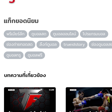
แท็กยอดนิยม
พรีเมียร์ลีก
ดูบอลสด
ดูบอลออนไลน์
โปรแกรมบอล
ช่องถ่ายทอดสด
ลิ้งก์ดูบอล
trueidstory
ช่องดูบอลส
ดูบอลทรู
ดูบอลฟรี
บทความที่เกี่ยวข้อง