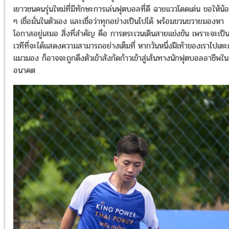
เยาวชนคนรุ่นใหม่ที่มีทักษะการเล่นฟุตบอลที่ดี ฉายแววโดดเด่น ขอให้น้
ๆ เชื่อมั่นในตัวเอง และเชื่อว่าทุกอย่างเป็นไปได้ พร้อมขวนขวายมองหา
โอกาสอยู่เสมอ สิ่งที่สำคัญ คือ การตระเวนเดินสายแข่งขัน เพราะจะเป็
เวทีที่จะได้แสดงความสามารถอย่างเต็มที่
หากวันหนึ่งฝีเท้าของเราไปเต
แมวมอง ก็อาจจะถูกดึงตัวเข้าสังกัดก้าวเข้าสู่เส้นทางนักฟุตบอลอาชีพใน
อนาคต