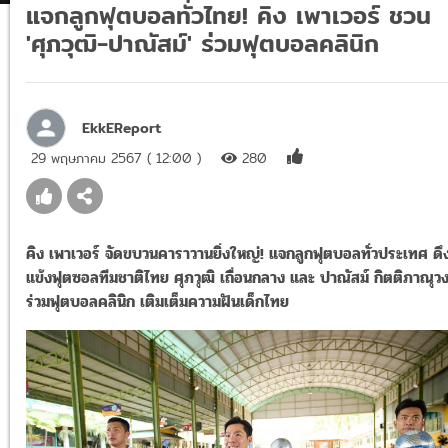
แจกลูกฟุตบอลทั่วไทย! คิง เพาเวอร์ ชวน
'ศุภวุฒิ-ปาณัสม์' ร่วมฟุตบอลคลินิก
EkkEReport
29 พฤษภาคม 2567 ( 12:00 )
280
คิง เพาเวอร์ จัดขบวนคาราวานยิ่งใหญ่! แจกลูกฟุตบอลทั่วประเทศ
ดึ
แข้งฟุตซอลทีมชาติไทย ศุภวุฒิ เถื่อนกลาง และ ปาณัสม์ กิตติภาณุวง
ร่วมฟุตบอลคลินิก เติมเต็มความฝันเด็กไทย