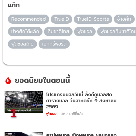
แท็ก
Recommended
TrueID
TrueID Sports
ช้างศึก
ช้างศึกโต๊ะเล็ก
ทีมชาติไทย
ฟุตซอล
ฟุตซอลทีมชาติไท
ฟุตซอลไทย
เอกกี้รีพอร์ต
ยอดนิยมในตอนนี้
โปรแกรมบอลวันนี้ ลิ้งก์ดูบอลสด
ตารางบอล วันอาทิตย์ที่ 9 สิงหาคม
2569
1
ฟุตซอล
-362 นาทีที่แล้ว
สรุปผลบอล เช็กผลบอล ผลบอลสด