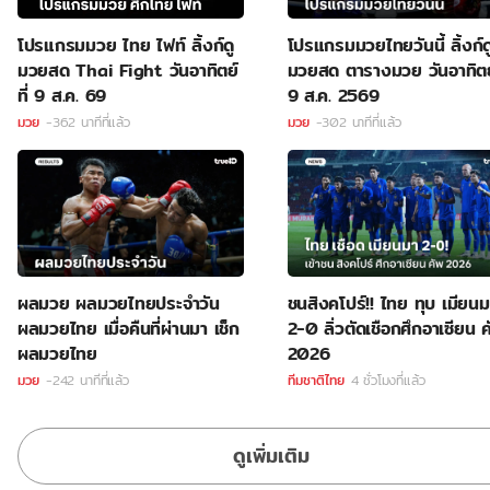
โปรแกรมมวย ไทย ไฟท์ ลิ้งก์ดู
โปรแกรมมวยไทยวันนี้ ลิ้งก์ด
มวยสด Thai Fight วันอาทิตย์
มวยสด ตารางมวย วันอาทิตย์
ที่ 9 ส.ค. 69
9 ส.ค. 2569
มวย
-362 นาทีที่แล้ว
มวย
-302 นาทีที่แล้ว
ผลมวย ผลมวยไทยประจำวัน
ชนสิงคโปร์!! ไทย ทุบ เมียนม
ผลมวยไทย เมื่อคืนที่ผ่านมา เช็ก
2-0 ลิ่วตัดเชือกศึกอาเซียน ค
ผลมวยไทย
2026
มวย
-242 นาทีที่แล้ว
ทีมชาติไทย
4 ชั่วโมงที่แล้ว
ดูเพิ่มเติม