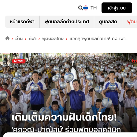
TH
เข้าสู่ระบบ
หน้าแรกกีฬา
ฟุตบอลลีกต่างประเทศ
ดูบอลสด
ฟุต
อ่าน
กีฬา
ฟุตบอลไทย
แจกลูกฟุตบอลทั่วไทย! คิง เพา
เวอร์ ชวน 'ศุภวุฒิ-ปาณัสม์' ร่วมฟุตบอลคลินิก