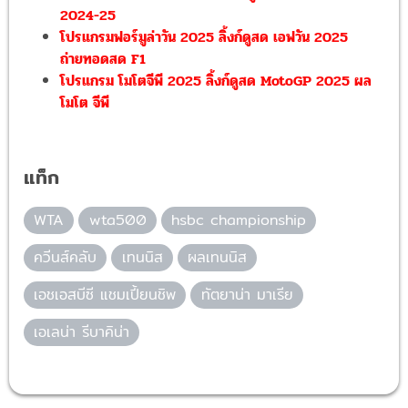
2024-25
โปรแกรมฟอร์มูล่าวัน 2025 ลิ้งก์ดูสด เอฟวัน 2025
ถ่ายทอดสด F1
โปรแกรม โมโตจีพี 2025 ลิ้งก์ดูสด MotoGP 2025 ผล
โมโต จีพี
แท็ก
WTA
wta500
hsbc championship
ควีนส์คลับ
เทนนิส
ผลเทนนิส
เอชเอสบีซี แชมเปี้ยนชิพ
ทัตยาน่า มาเรีย
เอเลน่า รีบาคิน่า