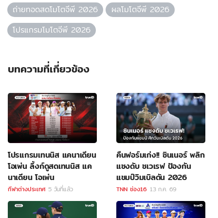
ถ่ายทอดสดโมโตจีพี 2026
ผลโมโตจีพี 2026
โปรแกรมโมโตจีพี 2026
บทความที่เกี่ยวข้อง
โปรแกรมเทนนิส แคนาเดียน
คืนฟอร์มเก่ง!! ซินเนอร์ พลิก
โอเพ่น ลิ้งก์ดูสดเทนนิส แค
แซงดับ ซเวเรฟ ป้องกัน
นาเดียน โอเพ่น
แชมป์วิมเบิลดัน 2026
กีฬาต่างประเทศ
5 วันที่แล้ว
TNN ช่อง16
13 ก.ค. 69