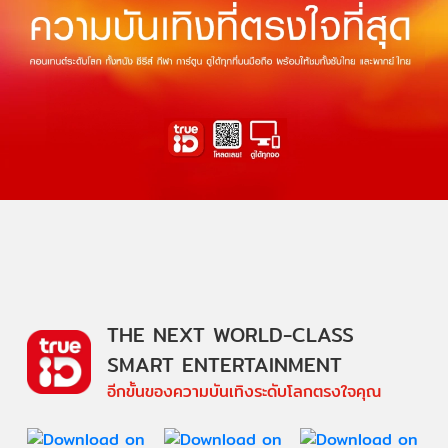
THE NEXT WORLD-CLASS
SMART ENTERTAINMENT
อีกขั้นของความบันเทิงระดับโลกตรงใจคุณ