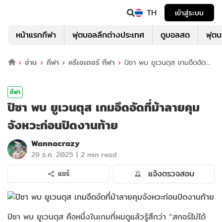
TH
เข้าสู่ระบบ
หน้าแรกกีฬา
ฟุตบอลลีกต่างประเทศ
ดูบอลสด
ฟุต
อ่าน
กีฬา
ครีเอเตอร์ กีฬา
ปิซา พบ ยูเวนตุส เกมอึดอัดที่
ม้าลายคุมจังหวะก่อนปิดงานท้าย
กีฬา
ปิซา พบ ยูเวนตุส เกมอึดอัดที่ม้าลายคุม
จังหวะก่อนปิดงานท้าย
Wannacrazy
|
29 ธ.ค. 2025
2 min read
แจ้งตรวจสอบ
แชร์
ปิซา พบ ยูเวนตุส คือหนึ่งในเกมที่ผมดูแล้วรู้สึกว่า “สกอร์ไม่ได้