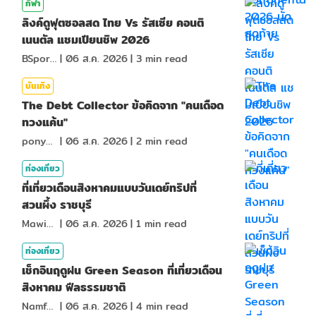
กีฬา
ลิงค์ดูฟุตซอลสด ไทย Vs รัสเซีย คอนติ
เนนตัล แชมเปียนชิพ 2026
BSports8
|
06 ส.ค. 2026
|
3
min read
บันเทิง
The Debt Collector ข้อคิดจาก "คนเดือด
ทวงแค้น"
ponydiary
|
06 ส.ค. 2026
|
2
min read
ท่องเที่ยว
ที่เที่ยวเดือนสิงหาคมแบบวันเดย์ทริปที่
สวนผึ้ง ราชบุรี
MawinMatravel
|
06 ส.ค. 2026
|
1
min read
ท่องเที่ยว
เช็กอินฤดูฝน Green Season ที่เที่ยวเดือน
สิงหาคม ฟีลธรรมชาติ
NamfahPhupha
|
06 ส.ค. 2026
|
4
min read