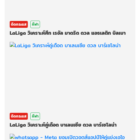
ติดกระแส
กีฬา
LaLiga วิเคราะห์ศึก เรอัล มาดริด ดวล แอธเลติก บิลเบา
ติดกระแส
กีฬา
LaLiga วิเคราะห์คู่เดือด บาเลนเซีย ดวล บาร์เซโลน่า