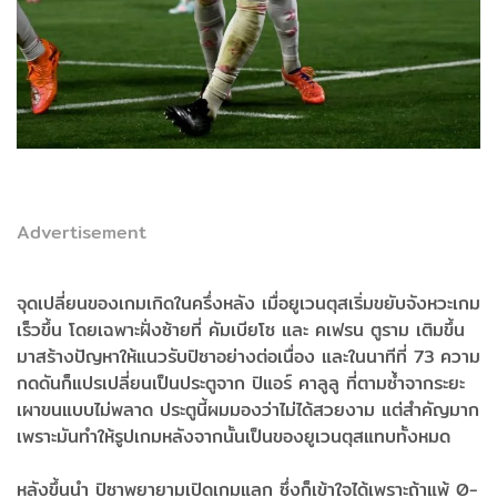
Advertisement
จุดเปลี่ยนของเกมเกิดในครึ่งหลัง เมื่อยูเวนตุสเริ่มขยับจังหวะเกม
เร็วขึ้น โดยเฉพาะฝั่งซ้ายที่ คัมเบียโซ และ คเฟรน ตูราม เติมขึ้น
มาสร้างปัญหาให้แนวรับปิซาอย่างต่อเนื่อง และในนาทีที่ 73 ความ
กดดันก็แปรเปลี่ยนเป็นประตูจาก ปิแอร์ คาลูลู ที่ตามซ้ำจากระยะ
เผาขนแบบไม่พลาด ประตูนี้ผมมองว่าไม่ได้สวยงาม แต่สำคัญมาก
เพราะมันทำให้รูปเกมหลังจากนั้นเป็นของยูเวนตุสแทบทั้งหมด
หลังขึ้นนำ ปิซาพยายามเปิดเกมแลก ซึ่งก็เข้าใจได้เพราะถ้าแพ้ 0-