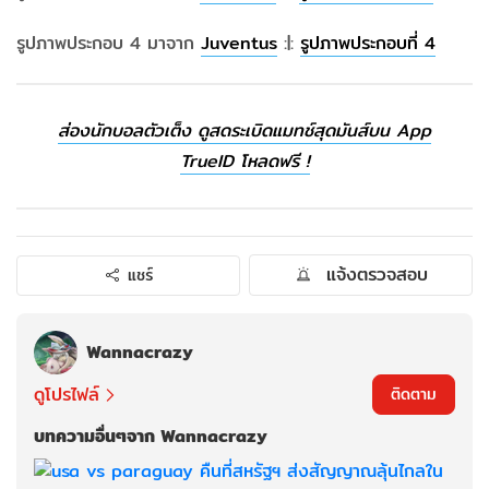
รูปภาพประกอบ 4 มาจาก
Juventus
:|:
รูปภาพประกอบที่ 4
ส่องนักบอลตัวเต็ง ดูสดระเบิดแมทช์สุดมันส์บน App
TrueID โหลดฟรี !
แจ้งตรวจสอบ
แชร์
Wannacrazy
ดูโปรไฟล์
ติดตาม
บทความอื่นๆจาก Wannacrazy