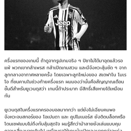
ครึ่งแรกของเกมนี้ ถ้าดูจากรูปเกมจริง ๆ ปิซาไม่ได้มาอุดแล้วรอ
แพ้ พวกเขากล้าเพรส กล้าเปิดเกมสวน และมีจังหวะลุ้นชัด ๆ จาก
ลูกกลางอากาศหลายครั้ง โดยเฉพาะลูกโหม่งของ สเตฟาโน โมเร
โอ ที่ชนคานในช่วงท้ายครึ่งแรก ผมมองว่านั่นคือสัญญาณเตือน
ชั้นดีสำหรับยูเวนตุสว่า เกมนี้ถ้าประมาท มีสิทธิ์เสียหายได้เหมือน
กัน
ยูเวนตุสในครึ่งแรกครองบอลมากกว่า แต่ยังไม่เฉียบคมพอ
จังหวะจบสกอร์ของ โอเปนดา และ คูปไมเนอร์ส ยังติดบล็อกหรือ
โดนเซฟแบบไม่ถึงกับลุ้นสุดใจ ผมรู้สึกว่าม้าลายยังเล่นแบบคุม
ความเสี่ยงมากเกินไป เหมือนรอให้เกมมันเปิดเองมากกว่าจะเร่ง