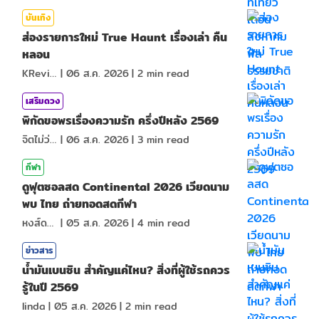
บันเทิง
ส่องรายการใหม่ True Haunt เรื่องเล่า คืน
หลอน
KReview
|
06 ส.ค. 2026
|
2
min read
เสริมดวง
พิกัดขอพรเรื่องความรัก ครึ่งปีหลัง 2569
จิตไม่ว่าง
|
06 ส.ค. 2026
|
3
min read
กีฬา
ดูฟุตซอลสด Continental 2026 เวียดนาม
พบ ไทย ถ่ายทอดสดกีฬา
หงส์ดรุณ
|
05 ส.ค. 2026
|
4
min read
ข่าวสาร
น้ำมันเบนซิน สำคัญแค่ไหน? สิ่งที่ผู้ใช้รถควร
รู้ในปี 2569
linda
|
05 ส.ค. 2026
|
2
min read