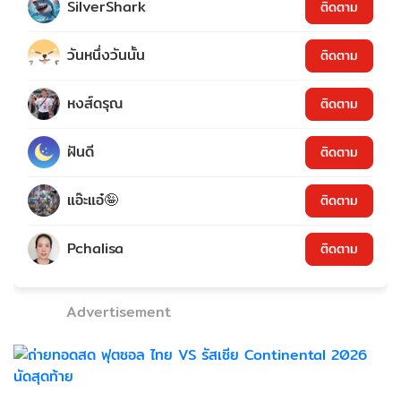
SilverShark
ติดตาม
วันหนึ่งวันนั้น
ติดตาม
หงส์ดรุณ
ติดตาม
ฝันดี
ติดตาม
แอ๊ะแอ๋🤪
ติดตาม
Pchalisa
ติดตาม
Advertisement