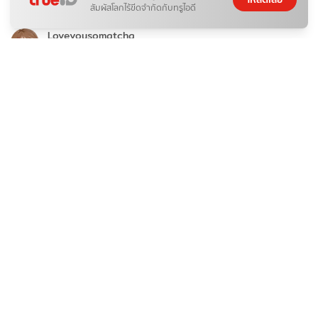
สัมผัสโลกไร้ขีดจำกัดกับทรูไอดี
ตะลุยกินโฮจิมินห์ 2026 เมืองที่มีแต่ของอร่อยจนต้องบอกต่อ
Loveyousomatcha
06 ส.ค. 2026
ท่องเที่ยว
"เขานิเวศน์สกายวอล์ก" สกายวอล์กเมืองระนอง
Wefoto
06 ส.ค. 2026