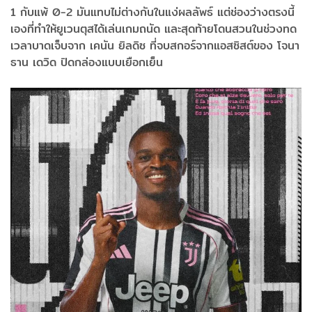
1 กับแพ้ 0-2 มันแทบไม่ต่างกันในแง่ผลลัพธ์ แต่ช่องว่างตรงนี้
เองที่ทำให้ยูเวนตุสได้เล่นเกมถนัด และสุดท้ายโดนสวนในช่วงทด
เวลาบาดเจ็บจาก เคนัน ยิลดิซ ที่จบสกอร์จากแอสซิสต์ของ โจนา
ธาน เดวิด ปิดกล่องแบบเยือกเย็น