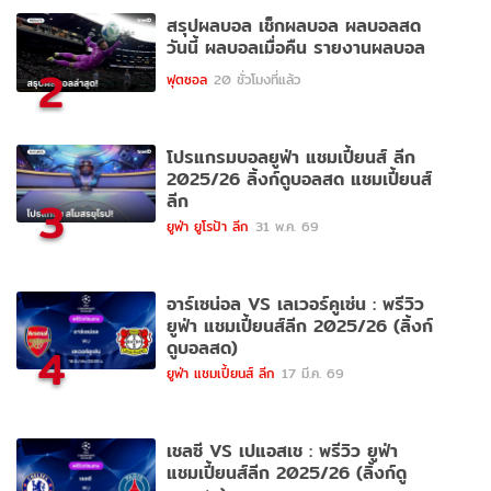
สรุปผลบอล เช็กผลบอล ผลบอลสด
วันนี้ ผลบอลเมื่อคืน รายงานผลบอล
2
ฟุตซอล
20 ชั่วโมงที่แล้ว
โปรแกรมบอลยูฟ่า แชมเปี้ยนส์ ลีก
2025/26 ลิ้งก์ดูบอลสด แชมเปี้ยนส์
ลีก
3
ยูฟ่า ยูโรป้า ลีก
31 พ.ค. 69
อาร์เซน่อล VS เลเวอร์คูเซ่น : พรีวิว
ยูฟ่า แชมเปี้ยนส์ลีก 2025/26 (ลิ้งก์
ดูบอลสด)
4
ยูฟ่า แชมเปี้ยนส์ ลีก
17 มี.ค. 69
เชลซี VS เปแอสเช : พรีวิว ยูฟ่า
แชมเปี้ยนส์ลีก 2025/26 (ลิ้งก์ดู