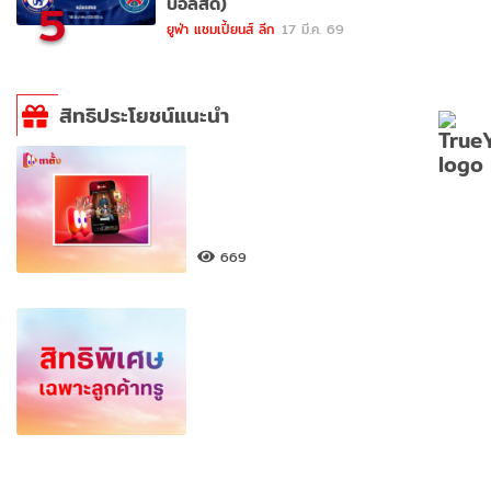
บอลสด)
5
ยูฟ่า แชมเปี้ยนส์ ลีก
17 มี.ค. 69
สิทธิประโยชน์แนะนำ
669