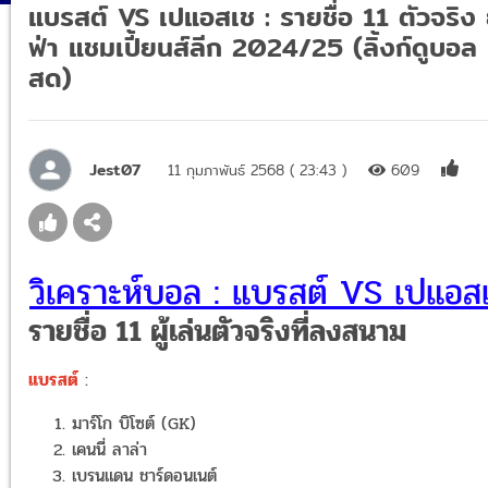
แบรสต์ VS เปแอสเช : รายชื่อ 11 ตัวจริง 
ฟ่า แชมเปี้ยนส์ลีก 2024/25 (ลิ้งก์ดูบอล
สด)
Jest07
11 กุมภาพันธ์ 2568 ( 23:43 )
609
วิเคราะห์บอล : แบรสต์ VS เปแอส
รายชื่อ 11 ผู้เล่นตัวจริงที่ลงสนาม
แบรสต์
:
มาร์โก บิโซต์ (GK)
เคนนี่ ลาล่า
เบรนแดน ชาร์ดอนเนต์