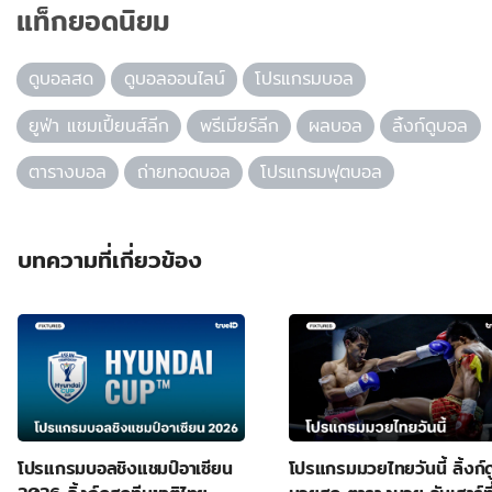
แท็กยอดนิยม
ดูบอลสด
ดูบอลออนไลน์
โปรแกรมบอล
ยูฟ่า แชมเปี้ยนส์ลีก
พรีเมียร์ลีก
ผลบอล
ลิ้งก์ดูบอล
ตารางบอล
ถ่ายทอดบอล
โปรแกรมฟุตบอล
บทความที่เกี่ยวข้อง
โปรแกรมบอลชิงแชมป์อาเซียน
โปรแกรมมวยไทยวันนี้ ลิ้งก์ด