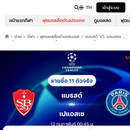
TH
เข้าสู่ระบบ
หน้าแรกกีฬา
ฟุตบอลลีกต่างประเทศ
ดูบอลสด
ฟุต
อ่าน
กีฬา
ฟุตบอลลีกต่างประเทศ
แบรสต์ VS เปแอสเช :
รายชื่อ 11 ตัวจริง ยูฟ่า แชมเปี้ยนส์ลีก 2024/25 (ลิ้งก์ดูบอลสด)