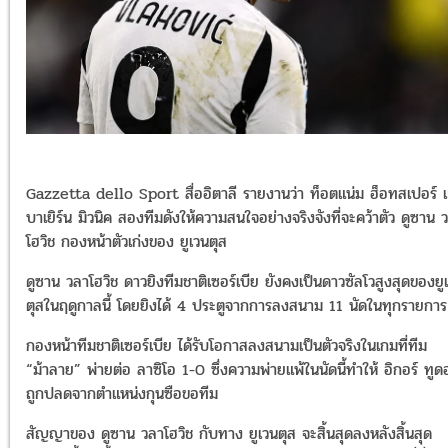
Gazzetta dello Sport สื่ออิตาลี รายงานว่า ท็อตแน่ม ฮ็อทสเปอร์ 
บาเยิร์น มิวนิค สองทีมดังให้ความสนใจอย่างจริงจังที่จะคว้าตัว ดูซาน 
โฮวิช กองหน้าตัวเก่งของ ยูเวนตุส
ดูซาน วลาโฮวิช ดาวยิงทีมชาติเซอร์เบีย ยังคงเป็นดาวซัลโวสูงสุดของยู
ตุสในฤดูกาลนี้ โดยยิงได้ 4 ประตูจากการลงสนาม 11 นัดในทุกรายการ
กองหน้าทีมชาติเซอร์เบีย ได้รับโอกาสลงสนามเป็นตัวจริงในเกมที่ทีม
“ม้าลาย” พ่ายต่อ ลาซิโอ 1-0 ซึ่งความพ่ายแพ้ในนัดนี้ทำให้ อิกอร์ ทูดอ
ถูกปลดจากตำแหน่งกุนซือขอทีม
สัญญาของ ดูซาน วลาโฮวิช กับทาง ยูเวนตุส จะสิ้นสุดลงหลังสิ้นสุด