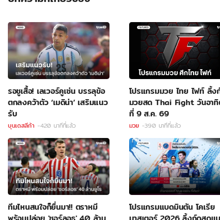
รอชูเสื้อ! เลเวอร์คูเซ่น บรรลุข้อ
โปรแกรมมวย ไทย ไฟท์ ลิ้งก์
ตกลงคว้าตัว ‘เมดิน่า’ เสริมแนว
มวยสด Thai Fight วันอาทิ
รับ
ที่ 9 ส.ค. 69
บุนเดสลีก้า
-420 นาทีที่แล้ว
มวย
-390 นาทีที่แล้ว
ทีมไหนสนใจก็ยื่นมา!! ตราหมี
โปรแกรมแบดมินตัน โคเรีย
พร้อมปล่อย 'ซอร์ลอธ' 40 ล้าน
มาสเตอร์ 2026 ลิ้งก์ดูสดแ