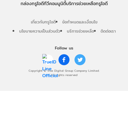
กล่องทรูไอดีทีวี
คอมมูนิตี้
บริการช่วยเหลือทรูไอดี
เกี่ยวกับทรูไอดี
ข้อกำหนดและเงื่อนไข
นโยบายความเป็นส่วนตัว
บริการช่วยเหลือ
ติดต่อเรา
Follow us
Copyright © True Digital Group Company Limited.
All rights reserved