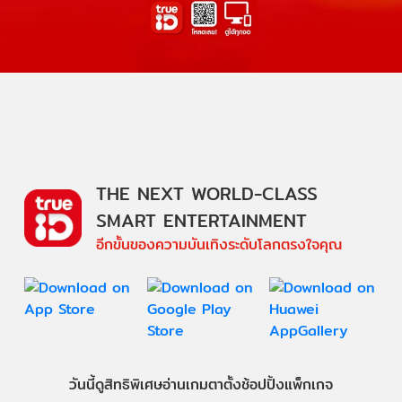
THE NEXT WORLD-CLASS
SMART ENTERTAINMENT
อีกขั้นของความบันเทิงระดับโลกตรงใจคุณ
วันนี้
ดู
สิทธิพิเศษ
อ่าน
เกม
ตาตั้ง
ช้อปปิ้ง
แพ็กเกจ